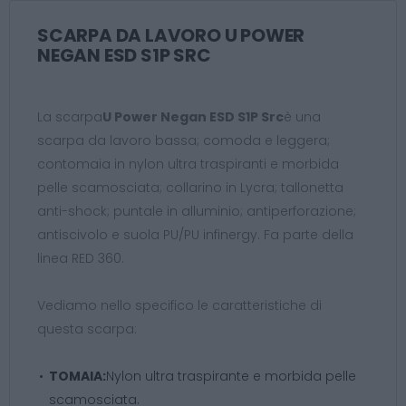
SCARPA DA LAVORO U POWER
NEGAN ESD S1P SRC
La scarpa
U Power Negan ESD S1P Src
è una
scarpa da lavoro bassa; comoda e leggera;
contomaia in nylon ultra traspiranti e morbida
pelle scamosciata; collarino in Lycra; tallonetta
anti-shock; puntale in alluminio; antiperforazione;
antiscivolo e suola PU/PU infinergy. Fa parte della
linea RED 360.
Vediamo nello specifico le caratteristiche di
questa scarpa:
TOMAIA:
Nylon ultra traspirante e morbida pelle
scamosciata.