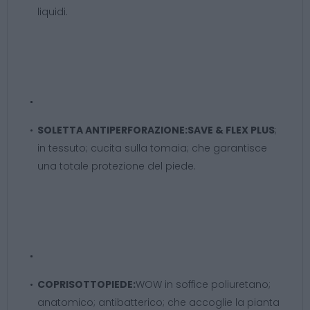
liquidi.
SOLETTA ANTIPERFORAZIONE:
SAVE & FLEX PLUS
;
in tessuto; cucita sulla tomaia; che garantisce
una totale protezione del piede.
COPRISOTTOPIEDE
:
WOW in soffice poliuretano;
anatomico; antibatterico; che accoglie la pianta