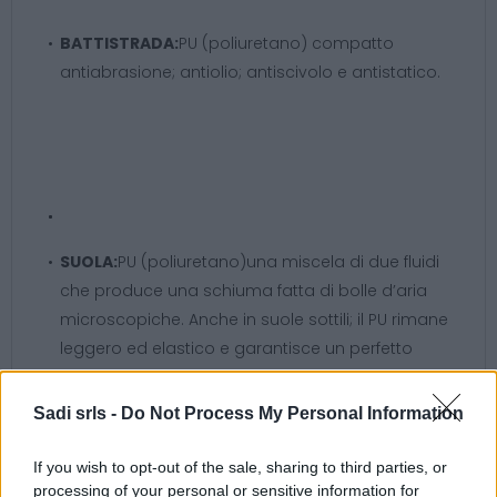
BATTISTRADA:
PU (poliuretano) compatto
antiabrasione; antiolio; antiscivolo e antistatico.
SUOLA:
PU (poliuretano)una miscela di due fluidi
che produce una schiuma fatta di bolle d’aria
microscopiche. Anche in suole sottili; il PU rimane
leggero ed elastico e garantisce un perfetto
assorbimento di shock.
Sadi srls -
Do Not Process My Personal Information
If you wish to opt-out of the sale, sharing to third parties, or
processing of your personal or sensitive information for