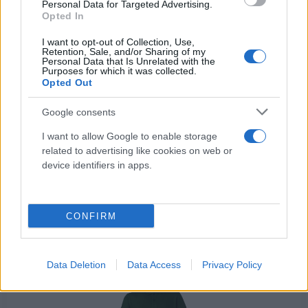
Personal Data for Targeted Advertising.
Leggera e molto comoda.
Opted In
I want to opt-out of Collection, Use,
Retention, Sale, and/or Sharing of my
Personal Data that Is Unrelated with the
Purposes for which it was collected.
Opted Out
Google consents
Argomenti
I want to allow Google to enable storage
Antinfortunistica
Protezione
Scarpe
related to advertising like cookies on web or
|
|
|
device identifiers in apps.
CONFIRM
Potrebbero piacerti anche
Data Deletion
Data Access
Privacy Policy