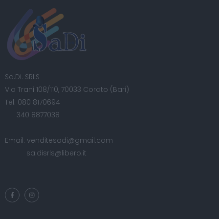
Sa.Di. SRLS
Via Trani 108/110, 70033 Corato (Bari)
Tel:
080 8170694
340 8877038
Email:
venditesadi@gmail.com
sa.disrls@libero.it