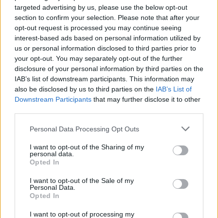
targeted advertising by us, please use the below opt-out
section to confirm your selection. Please note that after your
opt-out request is processed you may continue seeing
COLLARINO IN LYCRA:
un sistema di allacciatura
interest-based ads based on personal information utilized by
sulla fascia arco plantare; che assicura ulteriore
us or personal information disclosed to third parties prior to
comodità e protezione ai vostri piedi.
your opt-out. You may separately opt-out of the further
disclosure of your personal information by third parties on the
IAB’s list of downstream participants. This information may
also be disclosed by us to third parties on the
IAB’s List of
Downstream Participants
that may further disclose it to other
third parties.
Please note that this website/app uses one or more Google
Personal Data Processing Opt Outs
services and may gather and store information including but
PUNTALE:
alluminio
not limited to your visit or usage behaviour. You may click to
I want to opt-out of the Sharing of my
personal data.
grant or deny consent to Google and its third-party tags to
Opted In
use your data for below specified purposes in below Google
consent section.
I want to opt-out of the Sale of my
Personal Data.
Opted In
I want to opt-out of processing my