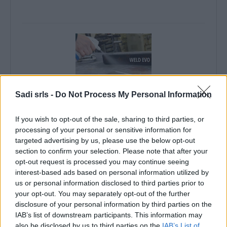
Prodotti chimici > Bombolette spray
Sadi srls -
Do Not Process My Personal Information
Liquido anti adesivo per saldatura per
saldatura Globe GC0020
If you wish to opt-out of the sale, sharing to third parties, or
Liquido anti adesivo per saldatura per saldatura
processing of your personal or sensitive information for
Globe GC0020
targeted advertising by us, please use the below opt-out
section to confirm your selection. Please note that after your
opt-out request is processed you may continue seeing
interest-based ads based on personal information utilized by
5,90 €
us or personal information disclosed to third parties prior to
( 0 recensioni )
your opt-out. You may separately opt-out of the further
disclosure of your personal information by third parties on the
IAB’s list of downstream participants. This information may
also be disclosed by us to third parties on the
IAB’s List of