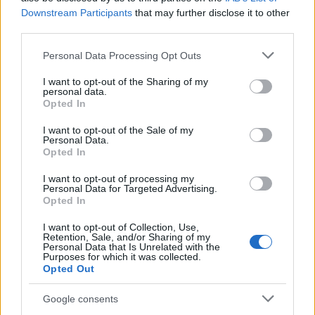
Downstream Participants
that may further disclose it to other
third parties.
Please note that this website/app uses one or more Google
Personal Data Processing Opt Outs
services and may gather and store information including but
not limited to your visit or usage behaviour. You may click to
I want to opt-out of the Sharing of my
personal data.
grant or deny consent to Google and its third-party tags to
Opted In
use your data for below specified purposes in below Google
Abrasivi > I prodotti abrasivi
consent section.
I want to opt-out of the Sale of my
25 dischi da taglio per smerigliatrice per taglio
Personal Data.
acciaio e acciaio INOX Globe G1614 DYN
Opted In
I want to opt-out of processing my
Personal Data for Targeted Advertising.
Opted In
20,00 €
I want to opt-out of Collection, Use,
Retention, Sale, and/or Sharing of my
( 0 recensioni )
Personal Data that Is Unrelated with the
Purposes for which it was collected.
Opted Out
Google consents