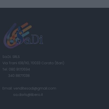
Sa.Di. SRLS
Via Trani 108/110, 70033 Corato (Bari)
Tel:
080 8170694
340 8877038
Email:
venditesadi@gmail.com
sa.disrls@libero.it