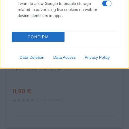
I want to allow Google to enable storage
related to advertising like cookies on web or
device identifiers in apps.
CONFIRM
Abrasivi > I prodotti abrasivi
Dischi abrasivi lamellari zirconio Globe per
acciaio e inox Gr. 40 e 60 GF3114 EKO 10pz
Data Deletion
Data Access
Privacy Policy
Dischi abrasivi lamellari zirconio Globe per acciaio
e inox Gr. 40 e 60 GF3114 EKO
11,90 €
( 0 recensioni )