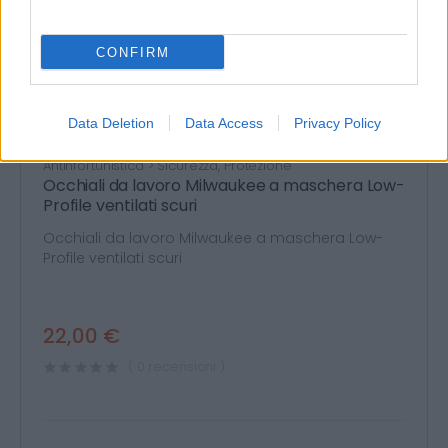
CONFIRM
Data Deletion
Data Access
Privacy Policy
Antinfortunistica > Sicurezza, Protezione
Occhiali da lavoro Milwaukee a maschera Low-
Profile ventilati scuri
Occhiali da lavoro Milwaukee a maschera Low-
Profile ventilati scuri
22,00 €
( 0 recensioni )