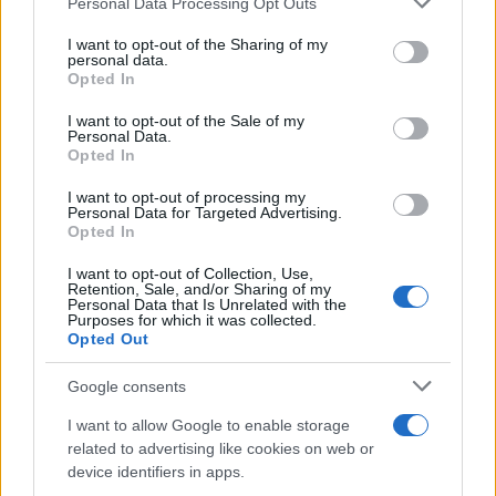
Personal Data Processing Opt Outs
services and may gather and store information including but
not limited to your visit or usage behaviour. You may click to
I want to opt-out of the Sharing of my
personal data.
grant or deny consent to Google and its third-party tags to
Opted In
use your data for below specified purposes in below Google
consent section.
I want to opt-out of the Sale of my
Personal Data.
Opted In
Antinfortunistica > Sicurezza, Protezione
Occhiali da lavoro Milwaukee con inserto in
I want to opt-out of processing my
Personal Data for Targeted Advertising.
schiuma e lenti trasparenti
Opted In
Occhiali da lavoro Milwaukee con inserto in
schiuma e lenti trasparenti
I want to opt-out of Collection, Use,
Retention, Sale, and/or Sharing of my
Personal Data that Is Unrelated with the
Purposes for which it was collected.
Opted Out
Google consents
I want to allow Google to enable storage
15,00 €
related to advertising like cookies on web or
device identifiers in apps.
( 0 recensioni )