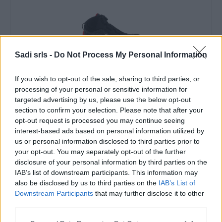
Sadi srls -
Do Not Process My Personal Information
Antinfortunistica > Calzature
Scarpa antinfortunistica Milwaukee B1M110133
If you wish to opt-out of the sale, sharing to third parties, or
S1P Esd Fo Sr alta leggera traspirante 40-45
processing of your personal or sensitive information for
targeted advertising by us, please use the below opt-out
Scarpa antinfortunistica Milwaukee B1M110133 S1P
section to confirm your selection. Please note that after your
Esd Fo Sr alta leggera traspirante 40-45
opt-out request is processed you may continue seeing
interest-based ads based on personal information utilized by
us or personal information disclosed to third parties prior to
your opt-out. You may separately opt-out of the further
disclosure of your personal information by third parties on the
IAB’s list of downstream participants. This information may
also be disclosed by us to third parties on the
IAB’s List of
120,40 €
Downstream Participants
that may further disclose it to other
third parties.
( 0 recensioni )
Please note that this website/app uses one or more Google