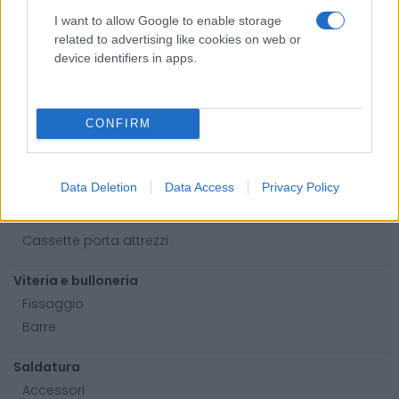
Bombolette spray
I want to allow Google to enable storage
Detergente mani
related to advertising like cookies on web or
device identifiers in apps.
Grasso
Oli
Paste
CONFIRM
Utensileria
Lame per sega a nastro
Data Deletion
Data Access
Privacy Policy
Utensili elettrici
Utensili manuali
Cassette porta attrezzi
Viteria e bulloneria
Fissaggio
Barre
Saldatura
Accessori