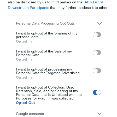
also be disclosed by us to third parties on the
IAB’s List of
Categorie
Downstream Participants
that may further disclose it to other
third parties.
Abrasivi
Please note that this website/app uses one or more Google
Personal Data Processing Opt Outs
I prodotti abrasivi
services and may gather and store information including but
not limited to your visit or usage behaviour. You may click to
I want to opt-out of the Sharing of my
Antincendio
personal data.
grant or deny consent to Google and its third-party tags to
Opted In
Estintori
use your data for below specified purposes in below Google
consent section.
Valige pronto soccorso
I want to opt-out of the Sale of my
Personal Data.
Opted In
Antinfortunistica
Calzature
I want to opt-out of processing my
Personal Data for Targeted Advertising.
Abbigliamento
Opted In
Guanti
I want to opt-out of Collection, Use,
Sicurezza, Protezione
Retention, Sale, and/or Sharing of my
Personal Data that Is Unrelated with the
Abbigliamento alta visibilità
Purposes for which it was collected.
Opted Out
Prodotti chimici
Google consents
Adblue