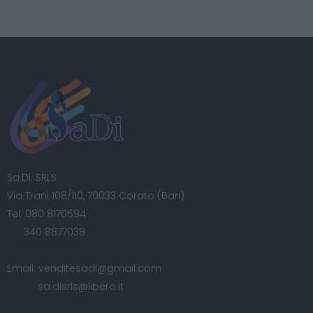
Sa.Di. SRLS
Via Trani 108/110, 70033 Corato (Bari)
Tel:
080 8170694
340 8877038
Email:
venditesadi@gmail.com
sa.disrls@libero.it