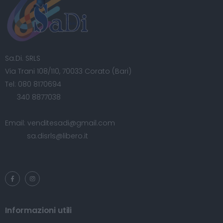
Sa.Di. SRLS
Via Trani 108/110, 70033 Corato (Bari)
Tel:
080 8170694
340 8877038
Email:
venditesadi@gmail.com
sa.disrls@libero.it
Informazioni utili