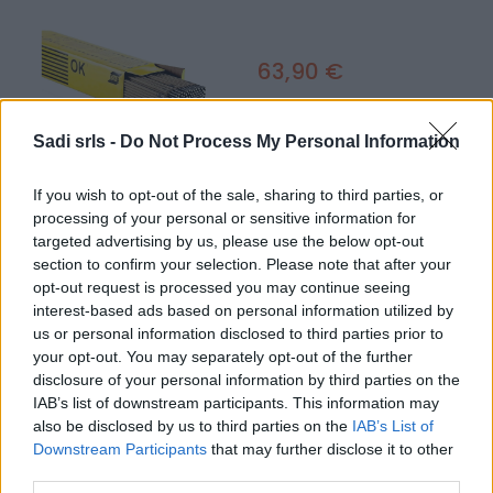
63,90 €
( 0 recensioni )
Sadi srls -
Do Not Process My Personal Information
anteprima
If you wish to opt-out of the sale, sharing to third parties, or
VISUALIZZA
processing of your personal or sensitive information for
targeted advertising by us, please use the below opt-out
Saldatura > Consumabili
section to confirm your selection. Please note that after your
Elettrodo per saldatura ferro Esab OK 45.40 D. 2;5X300
opt-out request is processed you may continue seeing
rutilici scorrevoli 690pz
interest-based ads based on personal information utilized by
Elettrodo per saldatura ferro Esab OK 45.40 D. 2;5X300 rutilici
us or personal information disclosed to third parties prior to
scorrevoli 690pz
your opt-out. You may separately opt-out of the further
disclosure of your personal information by third parties on the
IAB’s list of downstream participants. This information may
also be disclosed by us to third parties on the
IAB’s List of
Downstream Participants
that may further disclose it to other
third parties.