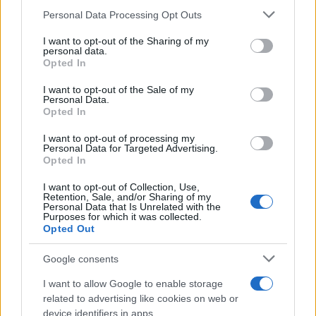
Please note that this website/app uses one or more Google
Personal Data Processing Opt Outs
services and may gather and store information including but
not limited to your visit or usage behaviour. You may click to
I want to opt-out of the Sharing of my
1,50 €
personal data.
grant or deny consent to Google and its third-party tags to
Opted In
use your data for below specified purposes in below Google
( 0 recensioni )
consent section.
I want to opt-out of the Sale of my
Personal Data.
anteprima
Opted In
VISUALIZZA
I want to opt-out of processing my
Personal Data for Targeted Advertising.
Opted In
Saldatura > Consumabili
5 punte guidafilo M6X28 D. 0;8mm ricambi per torcia
I want to opt-out of Collection, Use,
saldatura
Retention, Sale, and/or Sharing of my
Personal Data that Is Unrelated with the
Purposes for which it was collected.
5 punte guidafilo M6X28 D. 0;8MM
Opted Out
Google consents
I want to allow Google to enable storage
related to advertising like cookies on web or
6,00 €
device identifiers in apps.