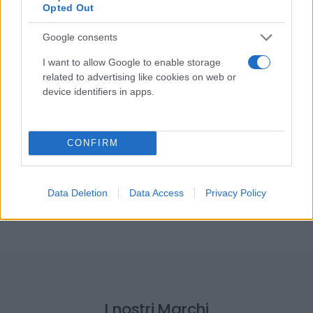
Prodotti per la saldatura
Opted Out
Vendita di prodotti,...
Google consents
I want to allow Google to enable storage
Utensileria
related to advertising like cookies on web or
Migliori prodotti...
device identifiers in apps.
Viti e bulloni
CONFIRM
Ampia gamma di misure...
Data Deletion
Data Access
Privacy Policy
I nostri Marchi