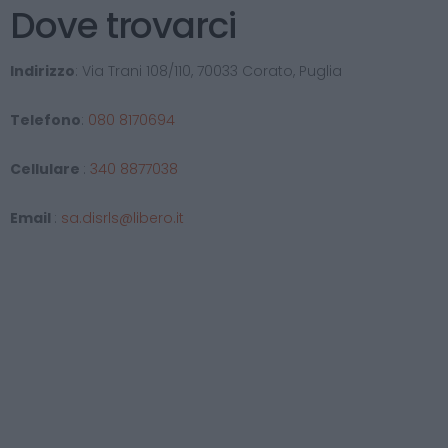
Dove trovarci
Indirizzo
: Via Trani 108/110, 70033 Corato, Puglia
Telefono
:
080 8170694
Cellulare
:
340 8877038
Email
:
sa.disrls@libero.it