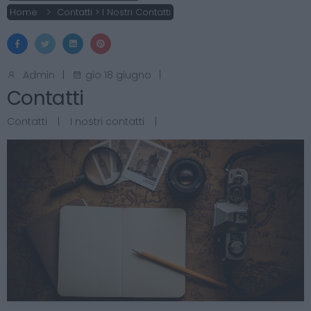
Home
Contatti > I Nostri Contatti
Admin
|
gio 18 giugno
|
Contatti
Contatti
|
I nostri contatti
|