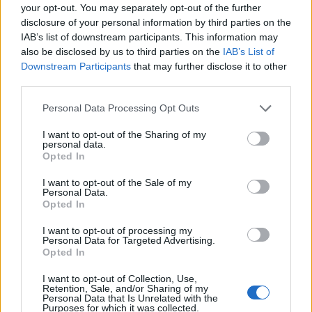
I nostri Settori
your opt-out. You may separately opt-out of the further
disclosure of your personal information by third parties on the
IAB’s list of downstream participants. This information may
I prodotti abrasivi
also be disclosed by us to third parties on the
IAB’s List of
Un abrasivo è...
Downstream Participants
that may further disclose it to other
third parties.
I prodotti antincendio
Please note that this website/app uses one or more Google
Personal Data Processing Opt Outs
Scopri la nostra gamma...
services and may gather and store information including but
not limited to your visit or usage behaviour. You may click to
I want to opt-out of the Sharing of my
personal data.
grant or deny consent to Google and its third-party tags to
I prodotti antinfortunistici
Opted In
use your data for below specified purposes in below Google
Vestiario e guanti...
consent section.
I want to opt-out of the Sale of my
Personal Data.
Opted In
I prodotti chimici
I prodotti chimici...
I want to opt-out of processing my
Personal Data for Targeted Advertising.
Opted In
Inserti di tornitura
I want to opt-out of Collection, Use,
Acquista online Inserti...
Retention, Sale, and/or Sharing of my
Personal Data that Is Unrelated with the
Purposes for which it was collected.