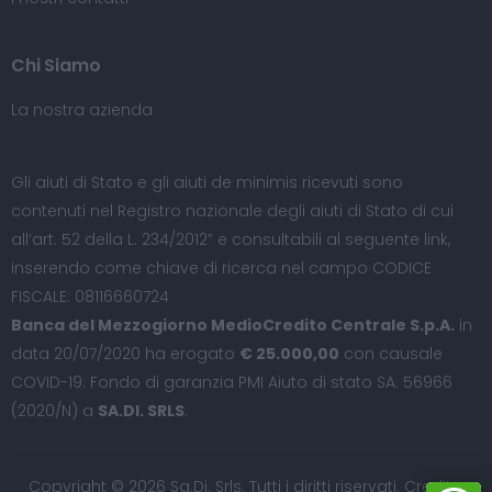
Chi Siamo
La nostra azienda
Gli aiuti di Stato e gli aiuti de minimis ricevuti sono
contenuti nel Registro nazionale degli aiuti di Stato di cui
all’art. 52 della L. 234/2012” e consultabili al seguente
link
,
inserendo come chiave di ricerca nel campo CODICE
FISCALE: 08116660724
Banca del Mezzogiorno MedioCredito Centrale S.p.A.
in
data 20/07/2020 ha erogato
€ 25.000,00
con causale
COVID-19: Fondo di garanzia PMI Aiuto di stato SA. 56966
(2020/N) a
SA.DI. SRLS
.
Copyright © 2026 Sa.Di. Srls. Tutti i diritti riservati. Credits: