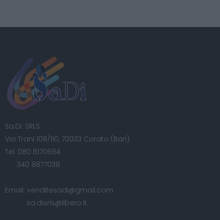
Sa.Di. SRLS
Via Trani 108/110, 70033 Corato (Bari)
Tel:
080 8170694
340 8877038
Email:
venditesadi@gmail.com
sa.disrls@libero.it