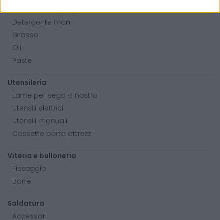
Bombolette spray
Detergente mani
Grasso
Oli
Paste
Utensileria
Lame per sega a nastro
Utensili elettrici
Utensili manuali
Cassette porta attrezzi
Viteria e bulloneria
Fissaggio
Barre
Saldatura
Accessori