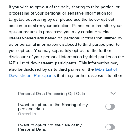
If you wish to opt-out of the sale, sharing to third parties, or
processing of your personal or sensitive information for
targeted advertising by us, please use the below opt-out
section to confirm your selection. Please note that after your
opt-out request is processed you may continue seeing
interest-based ads based on personal information utilized by
us or personal information disclosed to third parties prior to
your opt-out. You may separately opt-out of the further
disclosure of your personal information by third parties on the
Guanti da lavoro antitaglio doppia spalmatura nitrile
IAB’s list of downstream participants. This information may
resistenti Safeman TOUGH 310NTR Tg. 9-10
also be disclosed by us to third parties on the
IAB’s List of
Downstream Participants
that may further disclose it to other
4,86 €
third parties.
Guanti da lavoro antitaglio doppia spalmatura nitrile
Please note that this website/app uses one or more Google
Personal Data Processing Opt Outs
resistenti Safeman TOUGH 310NTR Tg. 9-10
services and may gather and store information including but
not limited to your visit or usage behaviour. You may click to
I want to opt-out of the Sharing of my
( 0 recensioni )
personal data.
grant or deny consent to Google and its third-party tags to
Opted In
use your data for below specified purposes in below Google
consent section.
I want to opt-out of the Sale of my
Personal Data.