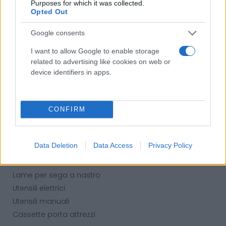
Purposes for which it was collected.
Guanti
Opted Out
Sicurezza, Protezione
Google consents
Abbigliamento alta visibilità
I want to allow Google to enable storage
Prodotti chimici
related to advertising like cookies on web or
device identifiers in apps.
Adblue
Bombolette spray
Detergente mani
CONFIRM
Grasso
Oli
Paste
Data Deletion
Data Access
Privacy Policy
Utensileria
Lame per sega a nastro
Utensili elettrici
Utensili manuali
Cassette porta attrezzi