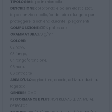
TIPOLOGIA:
felpa in micropile
DESCRIZIONE:
collo,fondo e polsini elasticizzati,
felpa con zip al collo, fondo retro allungato per
proteggere la schiena durante i piegamenti
COMPOSIZIONE:
100% poliestere
GRAMMATURA:
170 g/m²
COLORE:
02 navy,
03 fango,
04 fango/arancione,
05 nero,
06 antracite
AREA D'USO:
agricoltura, caccia, edilizia, industria,
logistica
GENERE:
UOMO
PERFORMANCE E PLUS:
NON RILEVABILE DAI METAL
DETECTOR