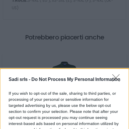
TAGLIE:
S-4XL ( EU ), XS-3XL (E), S-4XL (F), S-4XL (UK-
US)
Potrebbero piacerti anche
Sadi srls -
Do Not Process My Personal Information
If you wish to opt-out of the sale, sharing to third parties, or
processing of your personal or sensitive information for
Polo da lavoro manica corta con colletto Rossini
targeted advertising by us, please use the below opt-out
Take Time 100% cotone Verde Bottiglia
section to confirm your selection. Please note that after your
opt-out request is processed you may continue seeing
9,90 €
interest-based ads based on personal information utilized by