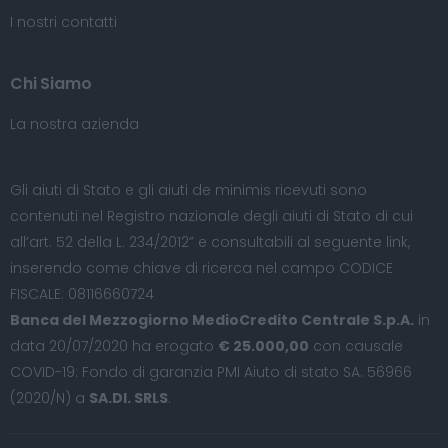
I nostri contatti
Chi Siamo
La nostra azienda
Gli aiuti di Stato e gli aiuti de minimis ricevuti sono
contenuti nel Registro nazionale degli aiuti di Stato di cui
all’art. 52 della L. 234/2012” e consultabili al seguente
link
,
inserendo come chiave di ricerca nel campo CODICE
FISCALE: 08116660724
Banca del Mezzogiorno MedioCredito Centrale S.p.A.
in
data 20/07/2020 ha erogato
€ 25.000,00
con causale
COVID-19: Fondo di garanzia PMI Aiuto di stato SA. 56966
(2020/N) a
SA.DI. SRLS
.