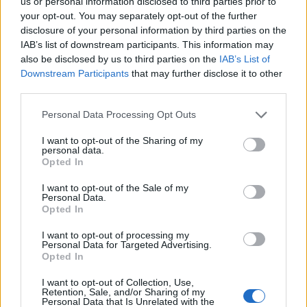
us or personal information disclosed to third parties prior to
Polo da lavoro manica corta con colletto Rossini Take
your opt-out. You may separately opt-out of the further
Time 100% cotone Verde Bottiglia
disclosure of your personal information by third parties on the
( 0 recensioni )
IAB’s list of downstream participants. This information may
also be disclosed by us to third parties on the
IAB’s List of
Downstream Participants
that may further disclose it to other
third parties.
Please note that this website/app uses one or more Google
Personal Data Processing Opt Outs
Categorie
services and may gather and store information including but
not limited to your visit or usage behaviour. You may click to
I want to opt-out of the Sharing of my
personal data.
Abrasivi
grant or deny consent to Google and its third-party tags to
Opted In
use your data for below specified purposes in below Google
I prodotti abrasivi
consent section.
I want to opt-out of the Sale of my
Personal Data.
Antincendio
Opted In
Estintori
I want to opt-out of processing my
Valige pronto soccorso
Personal Data for Targeted Advertising.
Opted In
Antinfortunistica
I want to opt-out of Collection, Use,
Calzature
Retention, Sale, and/or Sharing of my
Personal Data that Is Unrelated with the
Abbigliamento