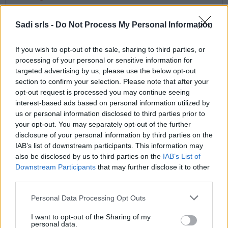
Protezione
|
Sadi srls -
Do Not Process My Personal Information
If you wish to opt-out of the sale, sharing to third parties, or
Potrebbero piacerti anche
processing of your personal or sensitive information for
targeted advertising by us, please use the below opt-out
section to confirm your selection. Please note that after your
opt-out request is processed you may continue seeing
interest-based ads based on personal information utilized by
us or personal information disclosed to third parties prior to
your opt-out. You may separately opt-out of the further
disclosure of your personal information by third parties on the
IAB’s list of downstream participants. This information may
also be disclosed by us to third parties on the
IAB’s List of
Downstream Participants
that may further disclose it to other
Filtro 3M 6059
third parties.
20,60 €
Please note that this website/app uses one or more Google
Personal Data Processing Opt Outs
services and may gather and store information including but
not limited to your visit or usage behaviour. You may click to
I want to opt-out of the Sharing of my
Filtro 3M 6059
personal data.
grant or deny consent to Google and its third-party tags to