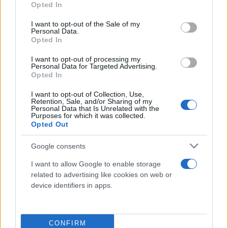
Opted In
( 0 recensioni )
use your data for below specified purposes in below Google
consent section.
I want to opt-out of the Sale of my
Personal Data.
Opted In
I want to opt-out of processing my
Personal Data for Targeted Advertising.
Opted In
Categorie
I want to opt-out of Collection, Use,
Retention, Sale, and/or Sharing of my
Personal Data that Is Unrelated with the
Abrasivi
Purposes for which it was collected.
I prodotti abrasivi
Opted Out
Google consents
Antincendio
Estintori
I want to allow Google to enable storage
Valige pronto soccorso
related to advertising like cookies on web or
device identifiers in apps.
Antinfortunistica
Calzature
Abbigliamento
CONFIRM