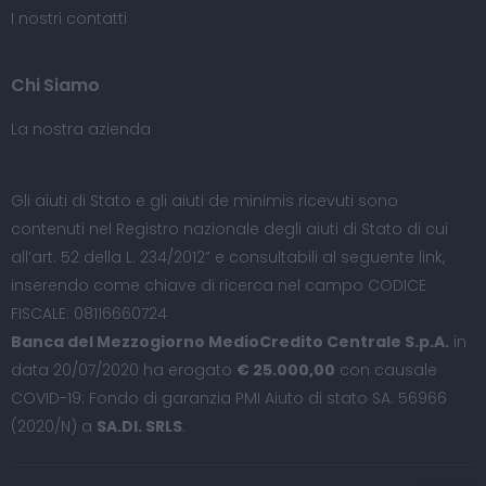
I nostri contatti
Chi Siamo
La nostra azienda
Gli aiuti di Stato e gli aiuti de minimis ricevuti sono
contenuti nel Registro nazionale degli aiuti di Stato di cui
all’art. 52 della L. 234/2012” e consultabili al seguente
link
,
inserendo come chiave di ricerca nel campo CODICE
FISCALE: 08116660724
Banca del Mezzogiorno MedioCredito Centrale S.p.A.
in
data 20/07/2020 ha erogato
€ 25.000,00
con causale
COVID-19: Fondo di garanzia PMI Aiuto di stato SA. 56966
(2020/N) a
SA.DI. SRLS
.