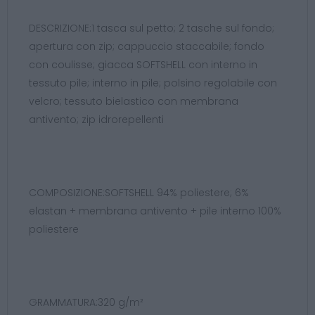
DESCRIZIONE:1 tasca sul petto; 2 tasche sul fondo;
apertura con zip; cappuccio staccabile; fondo
con coulisse; giacca SOFTSHELL con interno in
tessuto pile; interno in pile; polsino regolabile con
velcro; tessuto bielastico con membrana
antivento; zip idrorepellenti
COMPOSIZIONE:SOFTSHELL 94% poliestere; 6%
elastan + membrana antivento + pile interno 100%
poliestere
GRAMMATURA:320 g/m²