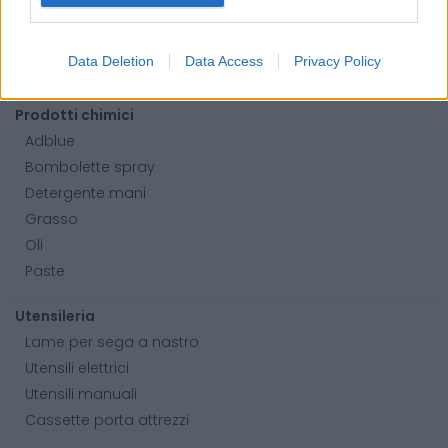
Guanti
Sicurezza, Protezione
Data Deletion
Data Access
Privacy Policy
Abbigliamento alta visibilità
Prodotti chimici
Adblue
Bombolette spray
Detergente mani
Grasso
Oli
Paste
Utensileria
Lame per sega a nastro
Utensili elettrici
Utensili manuali
Cassette porta attrezzi