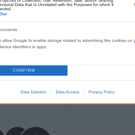
o opt-out of Collection, Use, Retention, Sale, and/or Sharing
ersonal Data that Is Unrelated with the Purposes for which it
( 0 recensioni )
( 0 recen
lected.
Out
consents
o allow Google to enable storage related to advertising like cookies on
evice identifiers in apps.
CONFIRM
I nostri Marchi
Data Deletion
Data Access
Privacy Policy