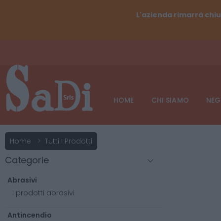
L'azienda rimarrà chiu
HOME
CHI SIAMO
NEG
Home
Tutti I Prodotti
Categorie
Abrasivi
I prodotti abrasivi
Antincendio