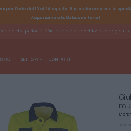
sa per ferie dal 10 al 24 agosto. Riprenderemo con le spediz
Auguriamo a tutti buone ferie!
Per ordini superiori a 100€ le spese di spedizione sono gratuite
OZIO
SETTORI
CONTATTI
Giub
mul
March