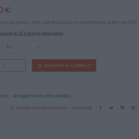
10 €
ino da lavoro alta visibilità bicolore multitasche Safeman 822
ione in 2/3 giorni lavorativi
:
AGGIUNGI AL CARRELLO
orie:
Abbigliamento alta visibilità
,
Lascia una recensione
-
Condividi: