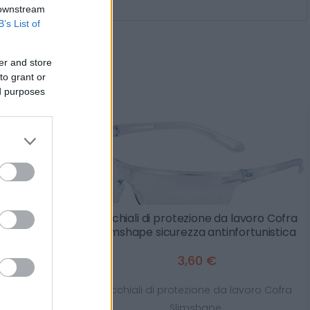
 downstream
B’s List of
rti anche
er and store
to grant or
ed purposes
no facciale
Occhiali di protezione da lavoro Cofra
Slimshape sicurezza antinfortunistica
3,60 €
le 3M 6800
Occhiali di protezione da lavoro Cofra
Slimshape