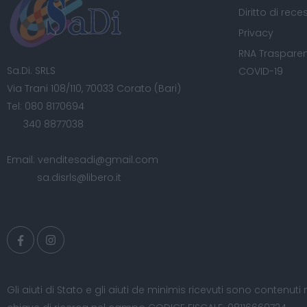
Diritto di rece
Privacy
RNA Trasparen
Sa.Di. SRLS
COVID-19
Via Trani 108/110, 70033 Corato (Bari)
Tel:
080 8170694
340 8877038
Email:
venditesadi@gmail.com
sa.disrls@libero.it
Gli aiuti di Stato e gli aiuti de minimis ricevuti sono contenuti 