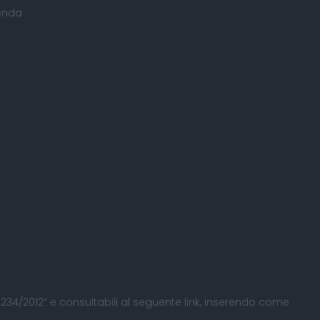
ienda
 L. 234/2012” e consultabili al seguente
link
, inserendo come