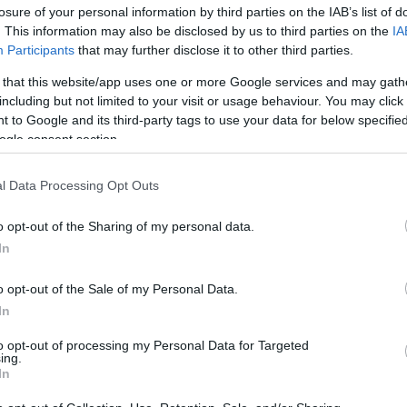
losure of your personal information by third parties on the IAB’s list of
. This information may also be disclosed by us to third parties on the
IA
Participants
that may further disclose it to other third parties.
Potrebbero piace
 that this website/app uses one or more Google services and may gath
including but not limited to your visit or usage behaviour. You may click 
 to Google and its third-party tags to use your data for below specifi
ogle consent section.
l Data Processing Opt Outs
o opt-out of the Sharing of my personal data.
In
nitrile monouso Milwaukee
Respiratore 3M 6800 pie
o opt-out of the Sale of my Personal Data.
ti agli oli, benzina S-XL
Taglia M
In
10,50 €
148,80 €
to opt-out of processing my Personal Data for Targeted
ing.
In
 nitrile monouso Milwaukee
Respiratore pieno faccia
nti agli oli, benzina S-XL
Taglia M