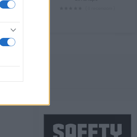
sioni )
( 0 recensioni )