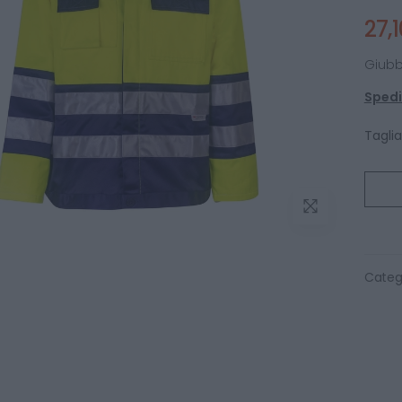
27,
Giubb
Spediz
Taglia
Categ