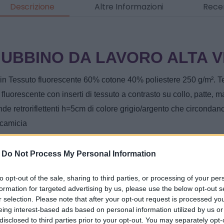
Descrizione
Altre Informazioni
Recen
IUBBINO DA LAVORO ALT
A V
in Tessuto fluorescente 60% cotone 40% poliestere 250 g/m². T
fluorescente con inserti di tessuto a contrasto su collo, patte, m
e retroriflettenti h=5cm di colore grigio/argento che circondano
 camicia
 a giro
 centrale mediante bottoni ricoperti da patta
-
Do Not Process My Personal Information
a applicata con patta chiusa tramite velcro, sul petto sinistro
to opt-out of the sale, sharing to third parties, or processing of your per
a porta-penne e una porta cellulare con patta chiusa da velcro, 
formation for targeted advertising by us, please use the below opt-out s
 di regolazione in vita
r selection. Please note that after your opt-out request is processed y
eing interest-based ads based on personal information utilized by us or
ero lavaggi: 50
disclosed to third parties prior to your opt-out. You may separately opt-