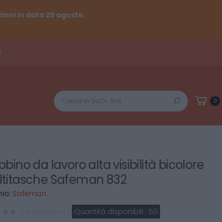
ioni in data 25 agosto.
!
Cerca
0
bino da lavoro alta visibilità bicolore
titasche Safeman 832
io:
Safeman
Quantità disponibili :
50
( 0 recensioni )