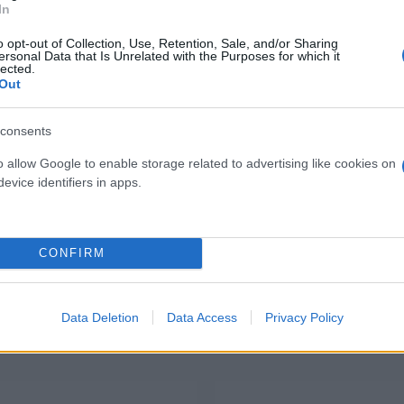
antiabrasione
Cotone
In
38,60 €
15,50 €
o opt-out of Collection, Use, Retention, Sale, and/or Sharing
ersonal Data that Is Unrelated with the Purposes for which it
lected.
a lavoro slim Cofra Montijo
Maglietta da lavoro a man
Out
Navy/Azzurro
Power Alien Deep 
( 0 recensioni )
( 0 recen
consents
o allow Google to enable storage related to advertising like cookies on
evice identifiers in apps.
CONFIRM
I nostri Marchi
Data Deletion
Data Access
Privacy Policy