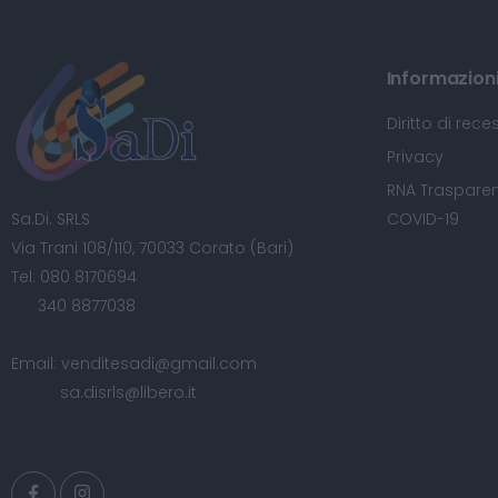
Informazioni 
Diritto di rece
Privacy
RNA Trasparen
Sa.Di. SRLS
COVID-19
Via Trani 108/110, 70033 Corato (Bari)
Tel:
080 8170694
340 8877038
Email:
venditesadi@gmail.com
sa.disrls@libero.it