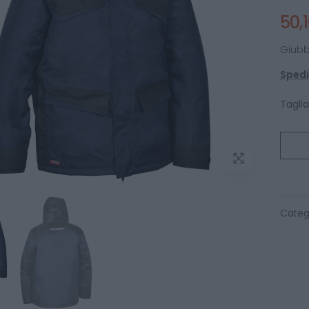
50,
Giubb
Spediz
Tagli
Categ