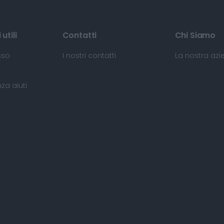
utili
Contatti
Chi Siamo
sso
I nostri contatti
La nostra az
za aiuti