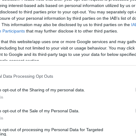
02 navy/nero.
eing interest-based ads based on personal information utilized by us or
SO:
aeroporti, agricoltura, contro il vento, contro la pioggia, ediliz
disclosed to third parties prior to your opt-out. You may separately opt-
UOMO
losure of your personal information by third parties on the IAB’s list of
. This information may also be disclosed by us to third parties on the
IA
NCE E PLUS:
contro il freddo, NON RILEVABILE DAI METAL DETECTO
Participants
that may further disclose it to other third parties.
 that this website/app uses one or more Google services and may gath
including but not limited to your visit or usage behaviour. You may click 
Potrebbero piace
 to Google and its third-party tags to use your data for below specifi
ogle consent section.
l Data Processing Opt Outs
o opt-out of the Sharing of my personal data.
In
o opt-out of the Sale of my Personal Data.
In
ne da lavoro slim Cofra
T-Shirt da lavoro maglie
Navy/Azzurro con inserti
Alien Deep Blue maniche
to opt-out of processing my Personal Data for Targeted
ing.