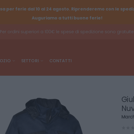
sa per ferie dal 10 al 24 agosto. Riprenderemo con le spediz
Auguriamo a tutti buone ferie!
Per ordini superiori a 100€ le spese di spedizione sono gratuite
OZIO
SETTORI
CONTATTI
Giu
Nuv
March