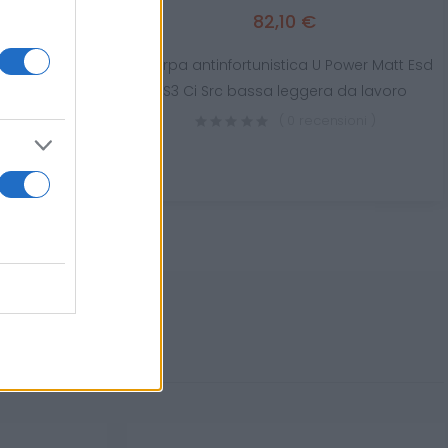
82,10 €
Scarpa antinfortunistica U Power Matt Esd
iche lunghe U
S3 Ci Src bassa leggera da lavoro
Blue
( 0 recensioni )
sioni )