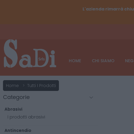
L'azienda rimarrà chiu
HOME
CHI SIAMO
NEG
Home
Tutti I Prodotti
Categorie
Abrasivi
I prodotti abrasivi
Antincendio