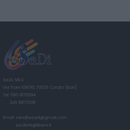
Sa.Di. SRLS
Via Trani 108/110, 70033 Corato (Bari)
Tel:
080 8170694
340 8877038
Email:
venditesadi@gmail.com
sa.disrls@libero.it