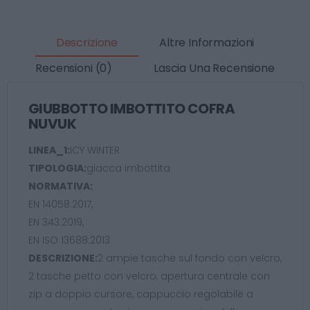
Descrizione
Altre Informazioni
Recensioni (0)
Lascia Una Recensione
GIUBBOTTO IMBOTTITO COFRA
NUVUK
LINEA_1:
ICY WINTER
TIPOLOGIA:
giacca imbottita
NORMATIVA:
EN 14058:2017,
EN 343:2019,
EN ISO 13688:2013
DESCRIZIONE:
2 ampie tasche sul fondo con velcro,
2 tasche petto con velcro, apertura centrale con
zip a doppio cursore, cappuccio regolabile a