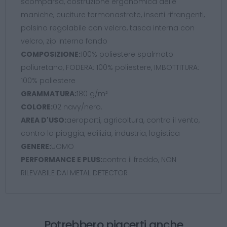
scomparsa, costruzione ergonomica delle
maniche, cuciture termonastrate, inserti rifrangenti,
polsino regolabile con velcro, tasca interna con
velcro, zip interna fondo
COMPOSIZIONE:
100% poliestere spalmato
poliuretano, FODERA: 100% poliestere, IMBOTTITURA:
100% poliestere
GRAMMATURA:
180 g/m²
COLORE:
02 navy/nero.
AREA D'USO:
aeroporti, agricoltura, contro il vento,
contro la pioggia, edilizia, industria, logistica
GENERE:
UOMO
PERFORMANCE E PLUS:
contro il freddo, NON
RILEVABILE DAI METAL DETECTOR
Potrebbero piacerti anche