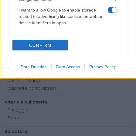
Adblue
I want to allow Google to enable storage
Bombolette spray
related to advertising like cookies on web or
Detergente mani
device identifiers in apps.
Grasso
Oli
Paste
CONFIRM
Utensileria
Lame per sega a nastro
Data Deletion
Data Access
Privacy Policy
Utensili elettrici
Utensili manuali
Cassette porta attrezzi
Viteria e bulloneria
Fissaggio
Barre
Saldatura