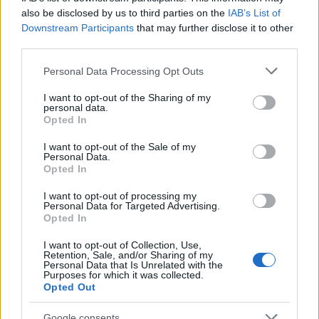
also be disclosed by us to third parties on the
IAB’s List of
Downstream Participants
that may further disclose it to other
Categorie
third parties.
Abrasivi
Please note that this website/app uses one or more Google
Personal Data Processing Opt Outs
I prodotti abrasivi
services and may gather and store information including but
not limited to your visit or usage behaviour. You may click to
I want to opt-out of the Sharing of my
personal data.
grant or deny consent to Google and its third-party tags to
Antincendio
Opted In
use your data for below specified purposes in below Google
Estintori
consent section.
I want to opt-out of the Sale of my
Valige pronto soccorso
Personal Data.
Opted In
Antinfortunistica
I want to opt-out of processing my
Calzature
Personal Data for Targeted Advertising.
Opted In
Abbigliamento
Guanti
I want to opt-out of Collection, Use,
Retention, Sale, and/or Sharing of my
Sicurezza, Protezione
Personal Data that Is Unrelated with the
Purposes for which it was collected.
Abbigliamento alta visibilità
Opted Out
Prodotti chimici
Google consents