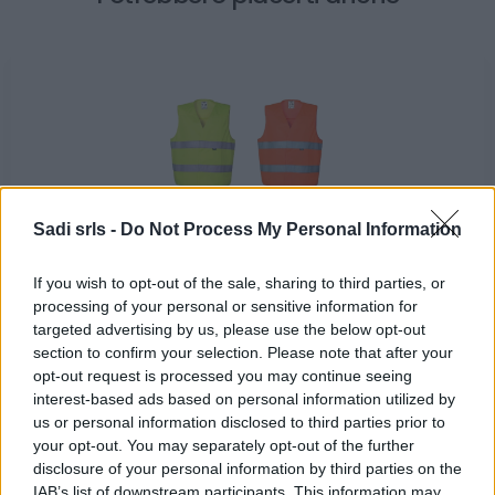
Sadi srls -
Do Not Process My Personal Information
Gilet da lavoro smanicato alta visibilità Rossini Basic
Hi-Vis Giallo, Arancione
If you wish to opt-out of the sale, sharing to third parties, or
3,90 €
processing of your personal or sensitive information for
targeted advertising by us, please use the below opt-out
Gilet da lavoro smanicato alta visibilità Rossini Basic Hi-
section to confirm your selection. Please note that after your
opt-out request is processed you may continue seeing
Vis Giallo, Arancione
interest-based ads based on personal information utilized by
( 0 recensioni )
us or personal information disclosed to third parties prior to
your opt-out. You may separately opt-out of the further
disclosure of your personal information by third parties on the
IAB’s list of downstream participants. This information may