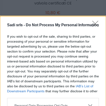
valvola certificati CE
10,80 €
5 Mascherine facciali a conchiglia Rays FFP3 con valvola
Sadi srls -
Do Not Process My Personal Information
certificati CE
( 0 recensioni )
If you wish to opt-out of the sale, sharing to third parties, or
processing of your personal or sensitive information for
targeted advertising by us, please use the below opt-out
section to confirm your selection. Please note that after your
opt-out request is processed you may continue seeing
interest-based ads based on personal information utilized by
us or personal information disclosed to third parties prior to
Categorie
your opt-out. You may separately opt-out of the further
disclosure of your personal information by third parties on the
Abrasivi
IAB’s list of downstream participants. This information may
I prodotti abrasivi
also be disclosed by us to third parties on the
IAB’s List of
Downstream Participants
that may further disclose it to other
Antincendio
third parties.
Estintori
Please note that this website/app uses one or more Google
Personal Data Processing Opt Outs