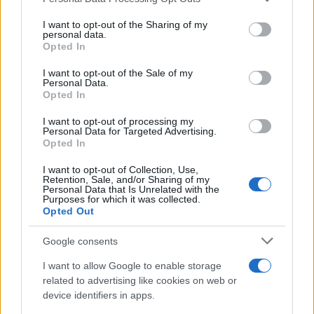
Valige pronto soccorso
services and may gather and store information including but
not limited to your visit or usage behaviour. You may click to
I want to opt-out of the Sharing of my
personal data.
Antinfortunistica
grant or deny consent to Google and its third-party tags to
Opted In
use your data for below specified purposes in below Google
Calzature
consent section.
I want to opt-out of the Sale of my
Abbigliamento
Personal Data.
Guanti
Opted In
Sicurezza, Protezione
I want to opt-out of processing my
Abbigliamento alta visibilità
Personal Data for Targeted Advertising.
Opted In
Prodotti chimici
I want to opt-out of Collection, Use,
Adblue
Retention, Sale, and/or Sharing of my
Personal Data that Is Unrelated with the
Bombolette spray
Purposes for which it was collected.
Opted Out
Detergente mani
Grasso
Google consents
Oli
I want to allow Google to enable storage
Paste
related to advertising like cookies on web or
device identifiers in apps.
Utensileria