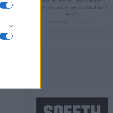
Scarpa da lavoro U Power Duke Esd S3
sioni )
Src Una scarpa innovativa della linea U
Power!
( 0 recensioni )