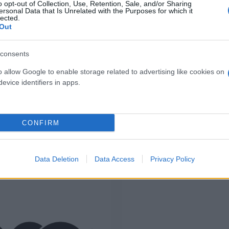
 lavoro antitaglio doppia
o opt-out of Collection, Use, Retention, Sale, and/or Sharing
( 0 recen
ersonal Data that Is Unrelated with the Purposes for which it
 nitrile resistenti Safeman
lected.
Out
UGH 310NTR Tg. 9-10
( 0 recensioni )
consents
o allow Google to enable storage related to advertising like cookies on
evice identifiers in apps.
CONFIRM
I nostri Marchi
Data Deletion
Data Access
Privacy Policy