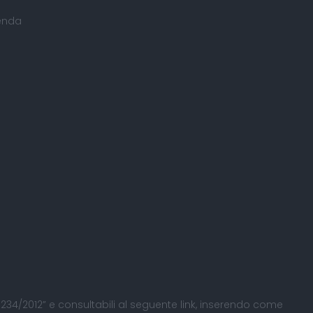
ienda
 L. 234/2012” e consultabili al seguente
link
, inserendo come