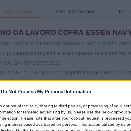
Descrizione
Altre Informazioni
Recen
INO DA LAVORO COFRA ESSEN NAV
con 1 taschino sul braccio sinistro; 2 ampie tasche anteri
n zip; cappuccio regolabile a scomparsa; tasca interna; t
VA: EN ISO 13688:2013
ZIONE: 100% nylon dobby/spalmato poliuretano; FO
re 230 g/m²
TURA: 125 g/m²
-
Do Not Process My Personal Information
 02 navy;
to opt-out of the sale, sharing to third parties, or processing of your per
O: aeroporti; agricoltura; edilizia; industria; logistica; 
formation for targeted advertising by us, please use the below opt-out s
r selection. Please note that after your opt-out request is processed y
E: UOMO
eing interest-based ads based on personal information utilized by us or
MANCE E PLUS: NON RILEVABILE DAI METAL DET
disclosed to third parties prior to your opt-out. You may separately opt-