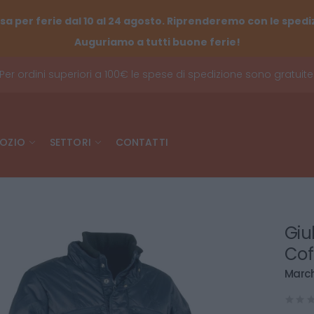
sa per ferie dal 10 al 24 agosto. Riprenderemo con le spediz
Auguriamo a tutti buone ferie!
Per ordini superiori a 100€ le spese di spedizione sono gratuite
OZIO
SETTORI
CONTATTI
Giu
Cof
March