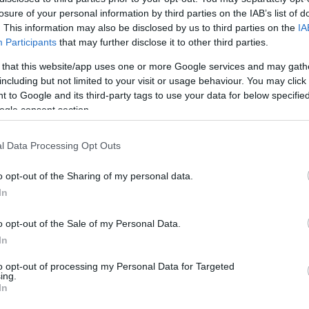
losure of your personal information by third parties on the IAB’s list of
. This information may also be disclosed by us to third parties on the
IA
Participants
that may further disclose it to other third parties.
 that this website/app uses one or more Google services and may gath
Potrebbero piace
including but not limited to your visit or usage behaviour. You may click 
 to Google and its third-party tags to use your data for below specifi
ogle consent section.
l Data Processing Opt Outs
o opt-out of the Sharing of my personal data.
In
o opt-out of the Sale of my Personal Data.
 lavoro antitaglio doppia
Respiratore facciale a s
 nitrile resistenti Safeman
3M 6300
In
GH 310NTR Tg. 9-10
30,99 €
to opt-out of processing my Personal Data for Targeted
ing.
4,86 €
In
Respiratore 3M 6