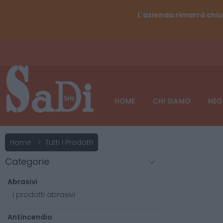
L'azienda rimarrà chiu
HOME
CHI SIAMO
NEG
Home
Tutti I Prodotti
Categorie
Abrasivi
I prodotti abrasivi
Antincendio