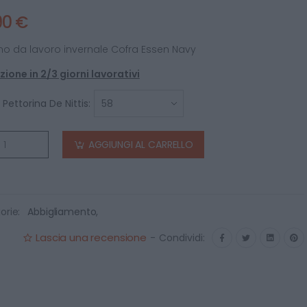
90 €
no da lavoro invernale Cofra Essen Navy
ione in 2/3 giorni lavorativi
 Pettorina De Nittis:
AGGIUNGI AL CARRELLO
orie:
Abbigliamento
,
Lascia una recensione
-
Condividi: