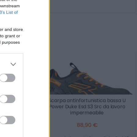
 downstream
B’s List of
er and store
rti anche
to grant or
ed purposes
emi maschera
Scarpa antinfortunistica bassa U
Power Duke Esd S3 Src da lavoro
impermeabile
88,90 €
300