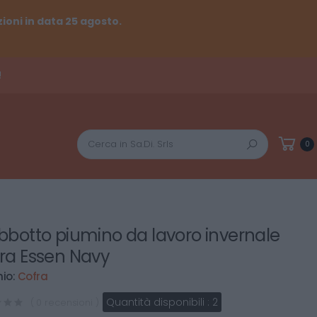
ioni in data 25 agosto.
!
Cerca
0
bbotto piumino da lavoro invernale
ra Essen Navy
io:
Cofra
Quantità disponibili :
2
( 0 recensioni )