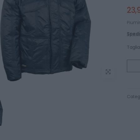
23,
Piumi
Spediz
Taglia
Categ