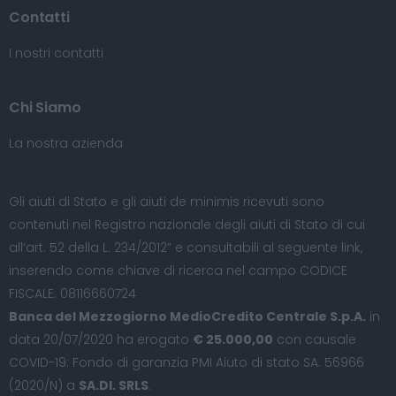
Contatti
I nostri contatti
Chi Siamo
La nostra azienda
Gli aiuti di Stato e gli aiuti de minimis ricevuti sono
contenuti nel Registro nazionale degli aiuti di Stato di cui
all’art. 52 della L. 234/2012” e consultabili al seguente
link
,
inserendo come chiave di ricerca nel campo CODICE
FISCALE: 08116660724
Banca del Mezzogiorno MedioCredito Centrale S.p.A.
in
data 20/07/2020 ha erogato
€ 25.000,00
con causale
COVID-19: Fondo di garanzia PMI Aiuto di stato SA. 56966
(2020/N) a
SA.DI. SRLS
.