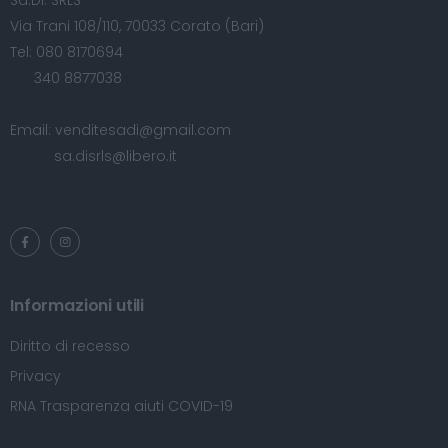
Sa.Di. SRLS
Via Trani 108/110, 70033 Corato (Bari)
Tel:
080 8170694
340 8877038
Email:
venditesadi@gmail.com
sa.disrls@libero.it
Informazioni utili
Diritto di recesso
Privacy
RNA Trasparenza aiuti COVID-19