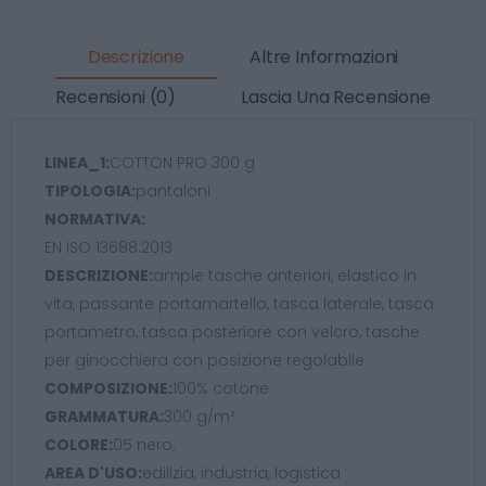
Descrizione
Altre Informazioni
Recensioni (0)
Lascia Una Recensione
LINEA_1:
COTTON PRO 300 g
TIPOLOGIA:
pantaloni
NORMATIVA:
EN ISO 13688:2013
DESCRIZIONE:
ampie tasche anteriori, elastico in
vita, passante portamartello, tasca laterale, tasca
portametro, tasca posteriore con velcro, tasche
per ginocchiera con posizione regolabile
COMPOSIZIONE:
100% cotone
GRAMMATURA:
300 g/m²
COLORE:
05 nero,
AREA D'USO:
edilizia, industria, logistica