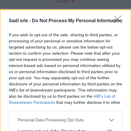
28,97 €
Respiratore Facciale 3M 4251+ anti polvere.
Sadi srls -
Do Not Process My Personal Information
( 0 recensioni )
If you wish to opt-out of the sale, sharing to third parties, or
processing of your personal or sensitive information for
targeted advertising by us, please use the below opt-out
section to confirm your selection. Please note that after your
opt-out request is processed you may continue seeing
Categorie
interest-based ads based on personal information utilized by
us or personal information disclosed to third parties prior to
Abrasivi
your opt-out. You may separately opt-out of the further
disclosure of your personal information by third parties on the
I prodotti abrasivi
IAB’s list of downstream participants. This information may
also be disclosed by us to third parties on the
IAB’s List of
Antincendio
Downstream Participants
that may further disclose it to other
Estintori
third parties.
Valige pronto soccorso
Please note that this website/app uses one or more Google
Personal Data Processing Opt Outs
services and may gather and store information including but
Antinfortunistica
not limited to your visit or usage behaviour. You may click to
I want to opt-out of the Sharing of my