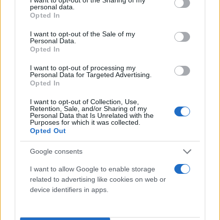
Calzature
personal data.
grant or deny consent to Google and its third-party tags to
Opted In
Abbigliamento
use your data for below specified purposes in below Google
Guanti
consent section.
I want to opt-out of the Sale of my
Personal Data.
Sicurezza, Protezione
Opted In
Abbigliamento alta visibilità
I want to opt-out of processing my
Personal Data for Targeted Advertising.
Prodotti chimici
Opted In
Adblue
I want to opt-out of Collection, Use,
Bombolette spray
Retention, Sale, and/or Sharing of my
Personal Data that Is Unrelated with the
Detergente mani
Purposes for which it was collected.
Grasso
Opted Out
Oli
Google consents
Paste
I want to allow Google to enable storage
Utensileria
related to advertising like cookies on web or
Lame per sega a nastro
device identifiers in apps.
Utensili elettrici
Utensili manuali