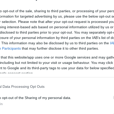
™ SCOTCHLITE™ Reflective Material - 8712 Silver Fabric, passant
rale, tasca portacellulare, tasca portametro, tessuto elasticizz
to opt-out of the sale, sharing to third parties, or processing of your per
ZIONE:
64% poliestere - 34% cotone - 2% elastan + inserti antia
formation for targeted advertising by us, please use the below opt-out s
TURA:
300 g/m²
r selection. Please note that after your opt-out request is processed y
eing interest-based ads based on personal information utilized by us or
disclosed to third parties prior to your opt-out. You may separately opt-
oyal,
losure of your personal information by third parties on the IAB’s list of
ite/nero/lime,
. This information may also be disclosed by us to third parties on the
IA
rosso
Participants
that may further disclose it to other third parties.
SO:
edilizia, industria, logistica
 that this website/app uses one or more Google services and may gath
UOMO
including but not limited to your visit or usage behaviour. You may click 
NCE E PLUS:
Inserti Antiabrasione , NON RILEVABILE DAI METAL DETEC
 to Google and its third-party tags to use your data for below specifi
ogle consent section.
l Data Processing Opt Outs
Potrebbero piace
o opt-out of the Sharing of my personal data.
In