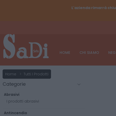
L'azienda rimarrà chiu
HOME
CHI SIAMO
NEG
Home
Tutti I Prodotti
Categorie
Abrasivi
I prodotti abrasivi
Antincendio