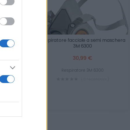
o Milwaukee
Respiratore facciale a semi maschera
zina S-XL
3M 6300
30,99 €
o Milwaukee
Respiratore 3M 6300
zina S-XL
( 0 recensioni )
sioni )