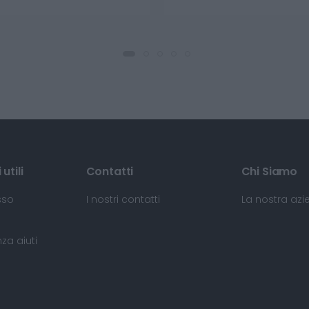
utili
Contatti
Chi Siamo
sso
I nostri contatti
La nostra az
za aiuti