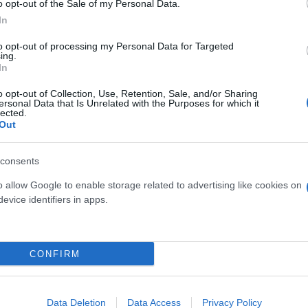
o opt-out of the Sale of my Personal Data.
In
to opt-out of processing my Personal Data for Targeted
ing.
In
re pieno facciale 3M 6900
50 Guanti nitrile monous
o opt-out of Collection, Use, Retention, Sale, and/or Sharing
ersonal Data that Is Unrelated with the Purposes for which it
taglia grande(L)
resistenti agli oli, ben
lected.
Out
148,80 €
10,50 €
consents
pieno facciale 3M 6900 taglia
50 Guanti nitrile monous
grande (L)
resistenti agli oli, ben
o allow Google to enable storage related to advertising like cookies on
evice identifiers in apps.
( 0 recensioni )
( 0 recen
CONFIRM
Data Deletion
Data Access
Privacy Policy