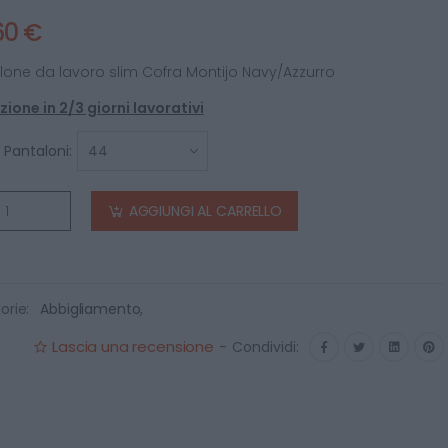
60 €
lone da lavoro slim Cofra Montijo Navy/Azzurro
ione in 2/3 giorni lavorativi
 Pantaloni:
AGGIUNGI AL CARRELLO
orie:
Abbigliamento
,
Lascia una recensione
-
Condividi: