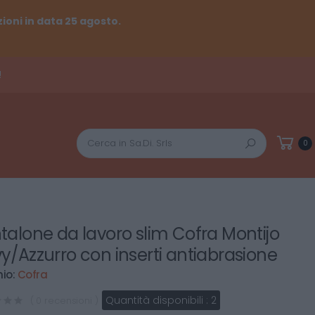
ioni in data 25 agosto.
!
Cerca
0
talone da lavoro slim Cofra Montijo
y/Azzurro con inserti antiabrasione
io:
Cofra
Quantità disponibili :
2
( 0 recensioni )