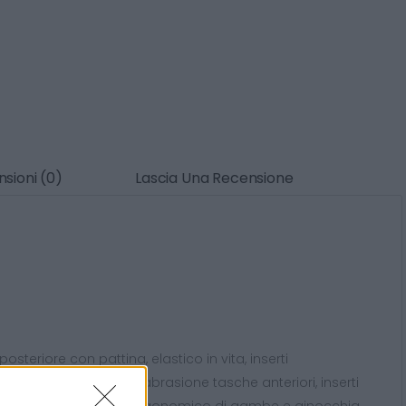
sioni (0)
Lascia Una Recensione
steriore con pattina, elastico in vita, inserti
steriori, inserti antiabrasione tasche anteriori, inserti