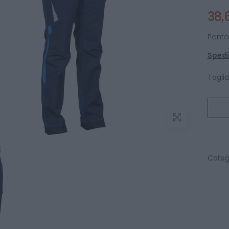
38,
Panta
Spediz
Taglia
Categ