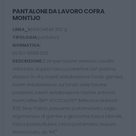
PANTALONE DA LAVORO COFRA
MONTIJO
LINEA_1:
ERGOWEAR 300 g
TIPOLOGIA:
pantaloni
NORMATIVA:
EN ISO 13688:2013
DESCRIZIONE:
2 ampie tasche anteriori, cavallo
rinforzato, doppia tasca posteriore con pattina,
elastico in vita, inserti antiabrasione fondo gamba,
inserti antiabrasione sul fondo delle tasche
posteriori, inserti antiabrasione tasche anteriori,
inserti reflex 3M™ SCOTCHLITE™ Reflective Material -
8712 Silver Fabric, passante portamartello, taglio
ergonomico di gambe e ginocchia, tasca laterale,
tasca portacellulare, tasca portametro, tessuto
elasticizzato, zip YKK
®