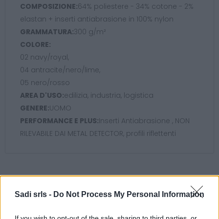
COMPOSIZIONE:
64% poliestere - 34% cotone - 2%
elastan + inserti antiabrasione in 100% nylon
GRAMMATURA:
300 g/m²
COLORE:
02 navy/royal,
04 antracite/nero/lime,
05 nero/rosso
AREA D'USO:
edilizia, industria, logistica
GENERE:
UOMO
PERFORMANCE E PLUS:
Inserti Antiabrasione , NON
RILEVABILE DAI METAL DETECTOR, profili riflettenti
Potrebbero piacerti anche
Sadi srls -
Do Not Process My Personal Information
If you wish to opt-out of the sale, sharing to third parties, or