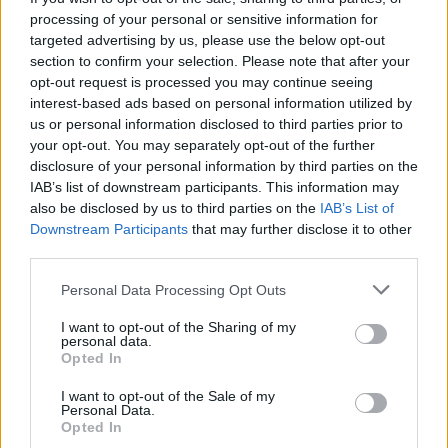
processing of your personal or sensitive information for
targeted advertising by us, please use the below opt-out
section to confirm your selection. Please note that after your
opt-out request is processed you may continue seeing
interest-based ads based on personal information utilized by
us or personal information disclosed to third parties prior to
your opt-out. You may separately opt-out of the further
Respiratore pieno facciale 3M 6900 taglia grande(L)
disclosure of your personal information by third parties on the
148,80 €
IAB’s list of downstream participants. This information may
also be disclosed by us to third parties on the
IAB’s List of
Downstream Participants
that may further disclose it to other
Respiratore pieno facciale 3M 6900 taglia grande (L)
third parties.
( 0 recensioni )
Please note that this website/app uses one or more Google
Personal Data Processing Opt Outs
services and may gather and store information including but
not limited to your visit or usage behaviour. You may click to
I want to opt-out of the Sharing of my
personal data.
grant or deny consent to Google and its third-party tags to
Opted In
use your data for below specified purposes in below Google
consent section.
I want to opt-out of the Sale of my
Personal Data.
Categorie
Opted In