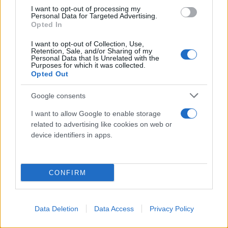
I want to opt-out of processing my
Abrasivi
Personal Data for Targeted Advertising.
I prodotti abrasivi
Opted In
I want to opt-out of Collection, Use,
Antincendio
Retention, Sale, and/or Sharing of my
Personal Data that Is Unrelated with the
Estintori
Purposes for which it was collected.
Valige pronto soccorso
Opted Out
Google consents
Antinfortunistica
Calzature
I want to allow Google to enable storage
Abbigliamento
related to advertising like cookies on web or
device identifiers in apps.
Guanti
Sicurezza, Protezione
Abbigliamento alta visibilità
CONFIRM
Prodotti chimici
Adblue
Data Deletion
Data Access
Privacy Policy
Bombolette spray
Detergente mani