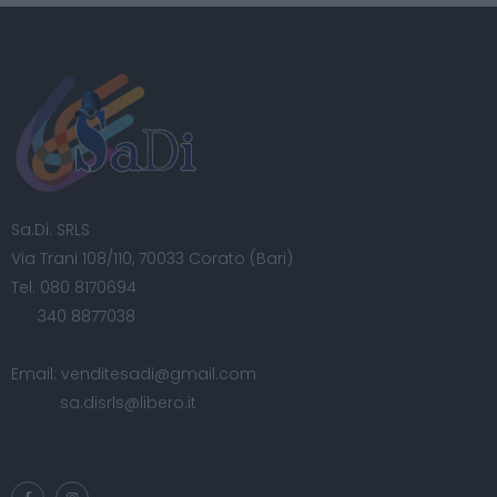
Sa.Di. SRLS
Via Trani 108/110, 70033 Corato (Bari)
Tel:
080 8170694
340 8877038
Email:
venditesadi@gmail.com
sa.disrls@libero.it