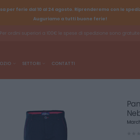
sa per ferie dal 10 al 24 agosto. Riprenderemo con le spediz
Auguriamo a tutti buone ferie!
Per ordini superiori a 100€ le spese di spedizione sono gratuite
OZIO
SETTORI
CONTATTI
Pan
Neb
March