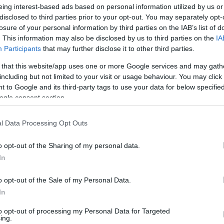
eing interest-based ads based on personal information utilized by us or
enti
disclosed to third parties prior to your opt-out. You may separately opt-
losure of your personal information by third parties on the IAB’s list of
mento da lavoro
Antinfortunistica
Protezione
|
|
|
. This information may also be disclosed by us to third parties on the
IA
Participants
that may further disclose it to other third parties.
 that this website/app uses one or more Google services and may gath
including but not limited to your visit or usage behaviour. You may click 
Potrebbero piace
 to Google and its third-party tags to use your data for below specifi
ogle consent section.
l Data Processing Opt Outs
o opt-out of the Sharing of my personal data.
In
o opt-out of the Sale of my Personal Data.
In
ntinfortunistica bassa U
Pantalone da lavoro s
ke Esd S3 Src da lavoro
Montijo Navy/Azzurro c
to opt-out of processing my Personal Data for Targeted
ing.
impermeabile
antiabrasion