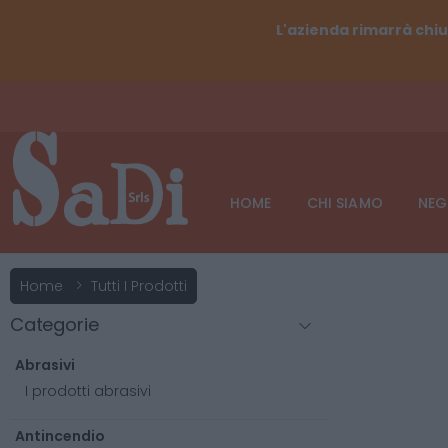
L'azienda rimarrà chiu
HOME
CHI SIAMO
NEG
Home
Tutti I Prodotti
Categorie
Abrasivi
I prodotti abrasivi
Antincendio