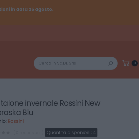
ioni in data 25 agosto.
!
Cerca
0
talone invernale Rossini New
raska Blu
io:
Rossini
Quantità disponibili :
4
( 0 recensioni )