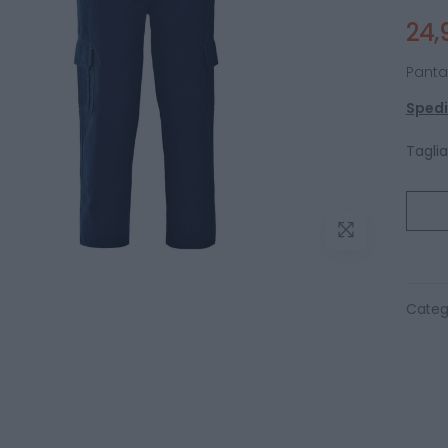
24,
Panta
Spediz
Taglia
Categ