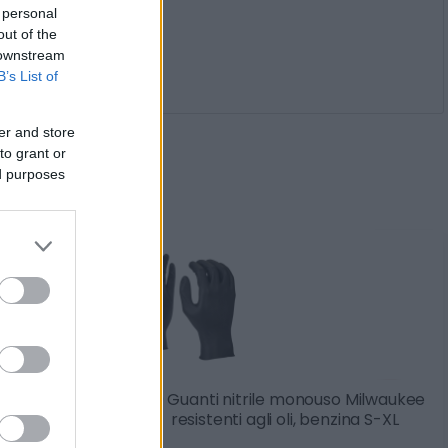
 personal
out of the
 downstream
B’s List of
er and store
to grant or
rti anche
ed purposes
lim Cofra
50 Guanti nitrile monouso Milwaukee
on inserti
resistenti agli oli, benzina S-XL
e