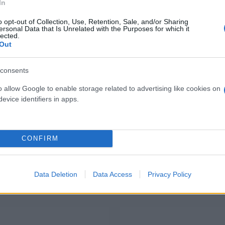
In
88,90 €
38,60 €
o opt-out of Collection, Use, Retention, Sale, and/or Sharing
ersonal Data that Is Unrelated with the Purposes for which it
lected.
lavoro U Power Duke Esd S3
Pantalone da lavoro slim C
Out
rpa innovativa della linea U
Navy/Azzurro
Power!
( 0 recen
consents
( 0 recensioni )
o allow Google to enable storage related to advertising like cookies on
evice identifiers in apps.
CONFIRM
I nostri Marchi
Data Deletion
Data Access
Privacy Policy