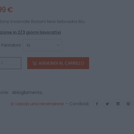
99 €
lone invernale Rossini New Nebraska Blu
ione in 2/3 giorni lavorativi
 Pantaloni:
AGGIUNGI AL CARRELLO
orie:
Abbigliamento
,
Lascia una recensione
-
Condividi: