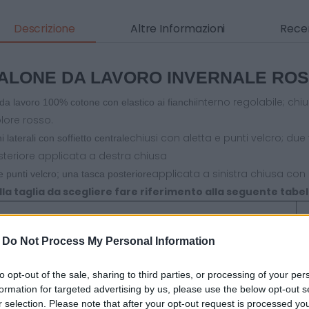
Descrizione
Altre Informazioni
Recen
ALONE DA LAVORO INVERNALE ROS
interno regolabile; chi
da lavoro 100% cotone con elastico ai fianchi
olore rosso.
chiusi con aletta e punti velcro; due
 laterali con soffietto centrale
teriore applicata a destra chiusa
applicata a sinistra chiusa con
e punti velcro; una tasca posteriore
lla taglia da scegliere fare riferimento alla seguente tabel
S
-
Do Not Process My Personal Information
ERENZA VITA
4
to opt-out of the sale, sharing to third parties, or processing of your per
ZA FIANCO SENZA CINTURA
10
formation for targeted advertising by us, please use the below opt-out s
r selection. Please note that after your opt-out request is processed y