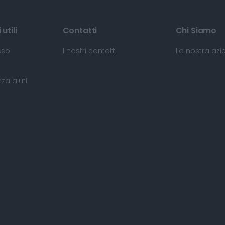
utili
Contatti
Chi Siamo
sso
I nostri contatti
La nostra az
za aiuti