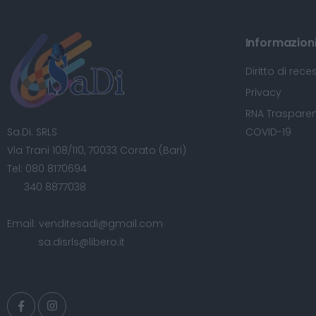
Informazioni 
Diritto di rece
Privacy
RNA Trasparen
Sa.Di. SRLS
COVID-19
Via Trani 108/110, 70033 Corato (Bari)
Tel:
080 8170694
340 8877038
Email:
venditesadi@gmail.com
sa.disrls@libero.it