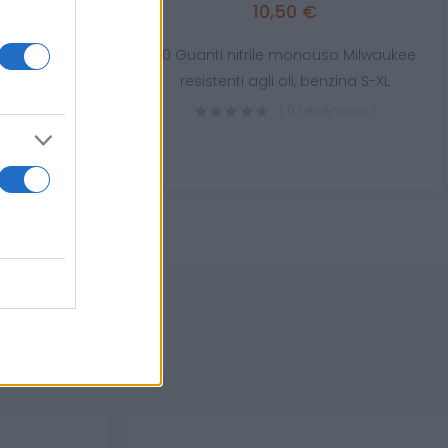
10,50 €
50 Guanti nitrile monouso Milwaukee
ofra Montijo
resistenti agli oli, benzina S-XL
( 0 recensioni )
sioni )