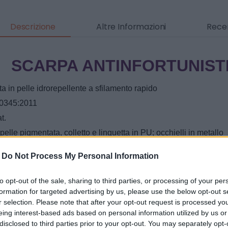
Descrizione
Altre Informazioni
Recen
SCARPA ANTINFORTUNISTI
a in pelle idrorepellente a sfilamento rapido
0345:2011
t.
lle pigmentata, colletto e linguetta in PU; occhielli in metallo
 Nylon/Mesh
-
Do Not Process My Personal Information
E: rimovibile, anatomico, antistatico
acciaio
to opt-out of the sale, sharing to third parties, or processing of your per
 acciaio INOX
formation for targeted advertising by us, please use the below opt-out s
r selection. Please note that after your opt-out request is processed y
 bi-densità antiscivolo SRC, con spunterbo anti-usura
eing interest-based ads based on personal information utilized by us or
: MONDOPOINT Natural 11
disclosed to third parties prior to your opt-out. You may separately opt-