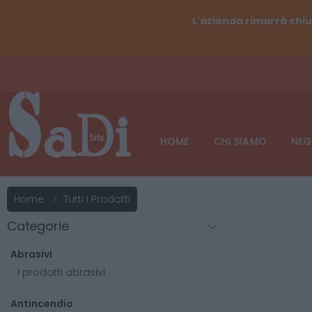
L'azienda rimarrà chiu
HOME
CHI SIAMO
NEG
Home
Tutti I Prodotti
Categorie
Abrasivi
I prodotti abrasivi
Antincendio