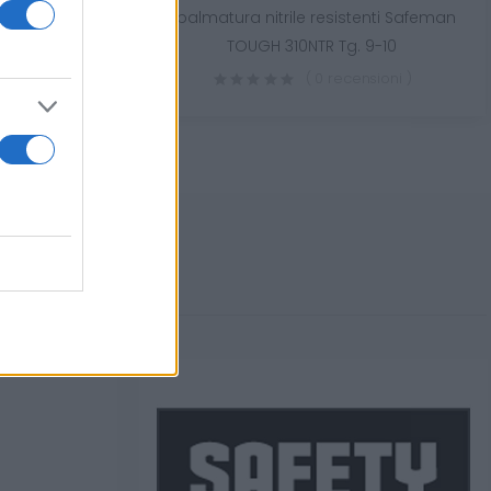
Blue
spalmatura nitrile resistenti Safeman
TOUGH 310NTR Tg. 9-10
sioni )
( 0 recensioni )