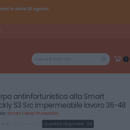
ioni in data 25 agosto.
!
Cerca
0
rpa antinfortunistica alta Smart
ckly S3 Src impermeabile lavoro 36-48
io:
Smart Clever Protection
Quantità disponibili :
50
( 0 recensioni )