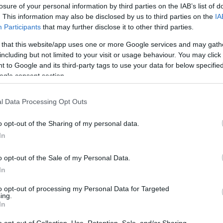
losure of your personal information by third parties on the IAB’s list of
. This information may also be disclosed by us to third parties on the
IA
Participants
that may further disclose it to other third parties.
Potrebbero piace
 that this website/app uses one or more Google services and may gath
including but not limited to your visit or usage behaviour. You may click 
 to Google and its third-party tags to use your data for below specifi
ogle consent section.
l Data Processing Opt Outs
o opt-out of the Sharing of my personal data.
In
nfortunistica U Power Mike
T-Shirt da lavoro maglie
o opt-out of the Sale of my Personal Data.
c bassa leggera da lavoro
Alien Deep Blue maniche
In
Cotone
80,90 €
to opt-out of processing my Personal Data for Targeted
15,50 €
ing.
In
fortunistica U Power Mike Esd
Maglietta da lavoro a man
 bassa leggera da lavoro