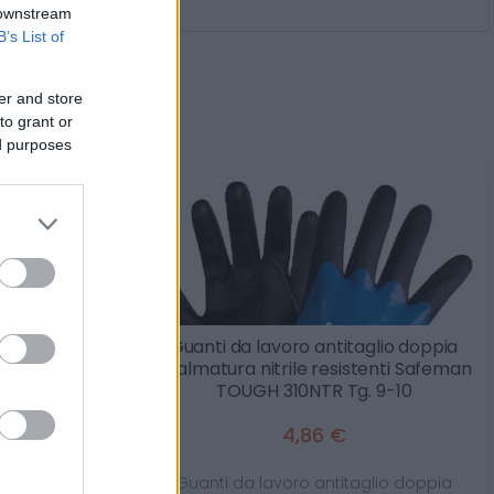
 downstream
B’s List of
rti anche
er and store
to grant or
ed purposes
tta U Power
Guanti da lavoro antitaglio doppia
 lunghe 100%
spalmatura nitrile resistenti Safeman
TOUGH 310NTR Tg. 9-10
4,86 €
iche lunghe U
Guanti da lavoro antitaglio doppia