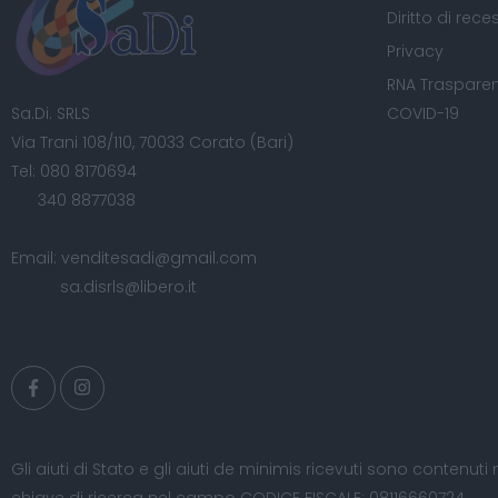
Diritto di rece
Privacy
RNA Trasparen
Sa.Di. SRLS
COVID-19
Via Trani 108/110, 70033 Corato (Bari)
Tel:
080 8170694
340 8877038
Email:
venditesadi@gmail.com
sa.disrls@libero.it
Gli aiuti di Stato e gli aiuti de minimis ricevuti sono contenuti 
chiave di ricerca nel campo CODICE FISCALE: 08116660724