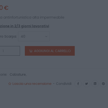
00 €
a antinfortunistica alta impermeabile
ione in 2/3 giorni lavorativi
o Scarpa:
AGGIUNGI AL CARRELLO
orie:
Calzature
,
Lascia una recensione
-
Condividi: