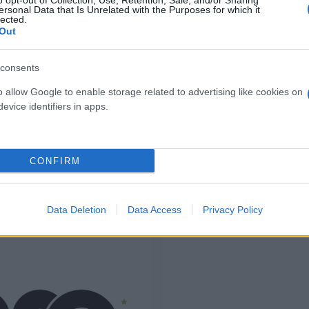
o opt-out of Collection, Use, Retention, Sale, and/or Sharing
Power Alien Deep 
ersonal Data that Is Unrelated with the Purposes for which it
( 0 recensioni )
lected.
( 0 recen
Out
consents
o allow Google to enable storage related to advertising like cookies on
evice identifiers in apps.
CONFIRM
I nostri Marchi
Data Deletion
Data Access
Privacy Policy