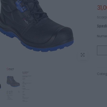
31,
Scarp
Spediz
Numer
Categ