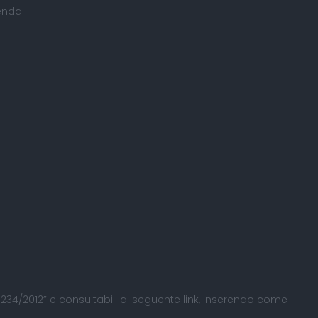
ienda
 L. 234/2012” e consultabili al seguente
link
, inserendo come