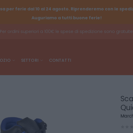
sa per ferie dal 10 al 24 agosto. Riprenderemo con le spediz
Auguriamo a tutti buone ferie!
Per ordini superiori a 100€ le spese di spedizione sono gratuite
OZIO
SETTORI
CONTATTI
Sca
Qui
March