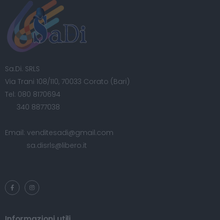
Sa.Di. SRLS
Via Trani 108/110, 70033 Corato (Bari)
Tel:
080 8170694
340 8877038
Email:
venditesadi@gmail.com
sa.disrls@libero.it
Informazioni utili