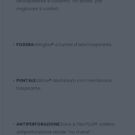
idrorepellente e collarino “no stress” per
migliorare il confort;
FODERA:
Wingtex® a tunnel d’aria traspirante;
PUNTALE:
Airtoe® Aluminium con membrana
traspirante;
ANTIPERFORAZIONE:
Save & Flex PLUS®; soletta
antiperforazione tessile “no metal”;