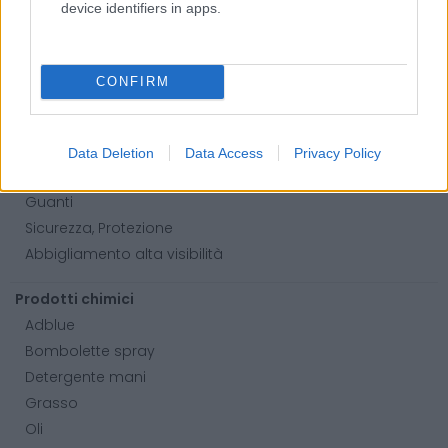
device identifiers in apps.
Antincendio
Estintori
Valige pronto soccorso
CONFIRM
Antinfortunistica
Calzature
Data Deletion
Data Access
Privacy Policy
Abbigliamento
Guanti
Sicurezza, Protezione
Abbigliamento alta visibilità
Prodotti chimici
Adblue
Bombolette spray
Detergente mani
Grasso
Oli