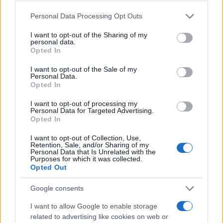
Please note that this website/app uses one or more Google
Personal Data Processing Opt Outs
services and may gather and store information including but
not limited to your visit or usage behaviour. You may click to
I want to opt-out of the Sharing of my
Scarpa antinfortunistica U Power Matt Esd S3 Ci Src
personal data.
grant or deny consent to Google and its third-party tags to
bassa leggera da lavoro
Opted In
use your data for below specified purposes in below Google
consent section.
82,10 €
I want to opt-out of the Sale of my
Personal Data.
Opted In
Scarpa antinfortunistica U Power Matt Esd S3 Ci Src
I want to opt-out of processing my
bassa leggera da lavoro
Personal Data for Targeted Advertising.
Opted In
( 0 recensioni )
I want to opt-out of Collection, Use,
Retention, Sale, and/or Sharing of my
Personal Data that Is Unrelated with the
Purposes for which it was collected.
Opted Out
Categorie
Google consents
Abrasivi
I want to allow Google to enable storage
I prodotti abrasivi
related to advertising like cookies on web or