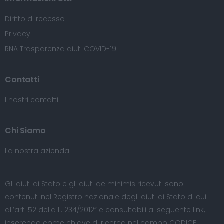
Diritto di recesso
Privacy
RNA Trasparenza aiuti COVID-19
Contatti
I nostri contatti
Chi Siamo
La nostra azienda
Gli aiuti di Stato e gli aiuti de minimis ricevuti sono
contenuti nel Registro nazionale degli aiuti di Stato di cui
all’art. 52 della L. 234/2012” e consultabili al seguente
link
,
inserendo come chiave di ricerca nel campo CODICE