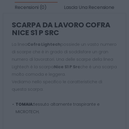
Recensioni (0)
Lascia Una Recensione
SCARPA DA LAVORO COFRA
NICE S1 P SRC
La linea
Cofra Lightech
possiede un vasto numero
di scarpe che è in grado di soddisfare un gran
numero di lavoratori. Una delle scarpe della linea
Lightech è la scarpa
Nice S1 P Src
che è una scarpa
molto comoda e leggera.
Vediamo nello specifico le caratteristiche di
questa scarpa:
TOMAIA:
tessuto altamente traspirante e
MICROTECH;