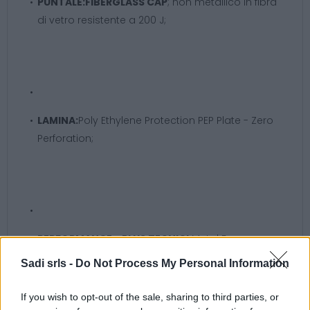
PUNTALE:
FIBERGLASS CAP
; non metallico in fibra
di vetro resistente a 200 J;
LAMINA:
Poly Ethylene Protection PEP Plate - Zero
Perforation;
PERFORMANCE - PLUS TECNICI:
Metal Free;
Sadi srls -
Do Not Process My Personal Information
If you wish to opt-out of the sale, sharing to third parties, or