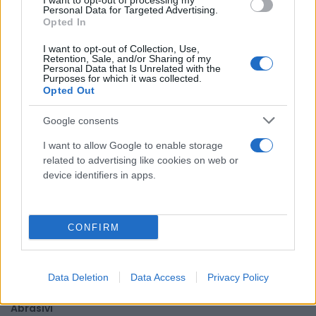
I want to opt-out of processing my
Personal Data for Targeted Advertising.
Opted In
I want to opt-out of Collection, Use,
Retention, Sale, and/or Sharing of my
Personal Data that Is Unrelated with the
Purposes for which it was collected.
Gilet da lavoro smanicato alta visibilità Rossini Basic
Opted Out
Hi-Vis Giallo, Arancione
Google consents
3,90 €
I want to allow Google to enable storage
Gilet da lavoro smanicato alta visibilità Rossini Basic Hi-
related to advertising like cookies on web or
Vis Giallo, Arancione
device identifiers in apps.
( 0 recensioni )
CONFIRM
Categorie
Data Deletion
Data Access
Privacy Policy
Abrasivi