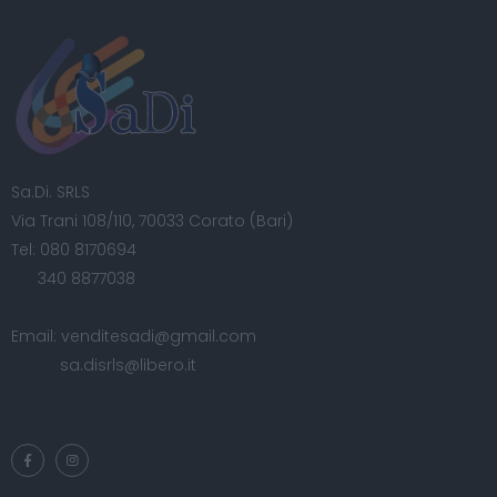
Sa.Di. SRLS
Via Trani 108/110, 70033 Corato (Bari)
Tel:
080 8170694
340 8877038
Email:
venditesadi@gmail.com
sa.disrls@libero.it