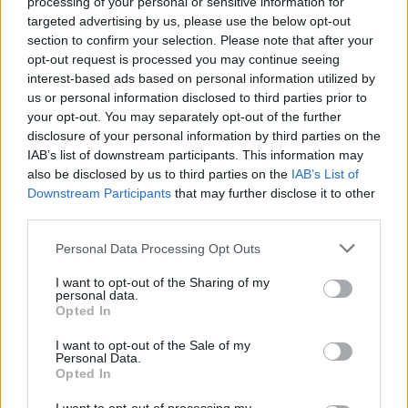
processing of your personal or sensitive information for
targeted advertising by us, please use the below opt-out
DESTINAZIONE D'USO:
questa linea è consigliata
section to confirm your selection. Please note that after your
opt-out request is processed you may continue seeing
per i seguenti settori: logistica; servizi; trasporti;
interest-based ads based on personal information utilized by
industria leggera; industria microelettronica;
us or personal information disclosed to third parties prior to
settore alimentare. Non è consigliata per
your opt-out. You may separately opt-out of the further
industria pesante ed edilizia.
disclosure of your personal information by third parties on the
IAB’s list of downstream participants. This information may
also be disclosed by us to third parties on the
IAB’s List of
Downstream Participants
that may further disclose it to other
third parties.
Please note that this website/app uses one or more Google
Personal Data Processing Opt Outs
services and may gather and store information including but
not limited to your visit or usage behaviour. You may click to
I want to opt-out of the Sharing of my
personal data.
grant or deny consent to Google and its third-party tags to
Potrebbero piacerti anche
Opted In
use your data for below specified purposes in below Google
consent section.
I want to opt-out of the Sale of my
Personal Data.
Opted In