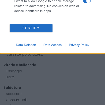
Detergente mani
I want to allow Google to enable storage
related to advertising like cookies on web or
Grasso
device identifiers in apps.
Oli
Paste
CONFIRM
Utensileria
Lame per sega a nastro
Utensili elettrici
Data Deletion
Data Access
Privacy Policy
Utensili manuali
Cassette porta attrezzi
Viteria e bulloneria
Fissaggio
Barre
Saldatura
Accessori
Consumabili