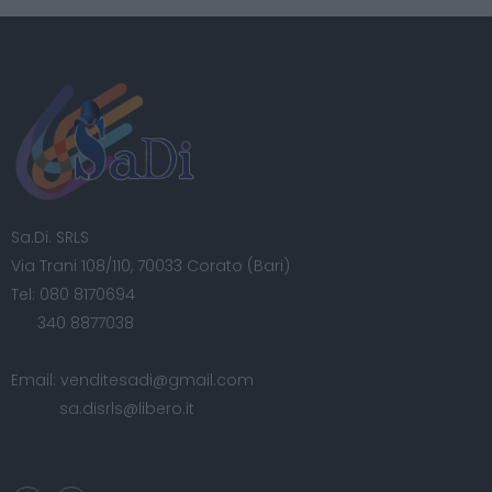
Sa.Di. SRLS
Via Trani 108/110, 70033 Corato (Bari)
Tel:
080 8170694
340 8877038
Email:
venditesadi@gmail.com
sa.disrls@libero.it