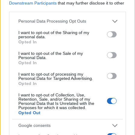
Downstream Participants
that may further disclose it to other
Abrasivi
third parties.
I prodotti abrasivi
Please note that this website/app uses one or more Google
Personal Data Processing Opt Outs
services and may gather and store information including but
Antincendio
not limited to your visit or usage behaviour. You may click to
I want to opt-out of the Sharing of my
personal data.
Estintori
grant or deny consent to Google and its third-party tags to
Opted In
use your data for below specified purposes in below Google
Valige pronto soccorso
consent section.
I want to opt-out of the Sale of my
Personal Data.
Antinfortunistica
Opted In
Calzature
I want to opt-out of processing my
Abbigliamento
Personal Data for Targeted Advertising.
Guanti
Opted In
Sicurezza, Protezione
I want to opt-out of Collection, Use,
Abbigliamento alta visibilità
Retention, Sale, and/or Sharing of my
Personal Data that Is Unrelated with the
Purposes for which it was collected.
Prodotti chimici
Opted Out
Adblue
Google consents
Bombolette spray