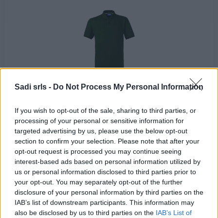
Polo da lavoro manica corta con colletto Rossini
Take Time 100% cotone Verde Bottiglia
Sadi srls -
Do Not Process My Personal Information
9,90 €
If you wish to opt-out of the sale, sharing to third parties, or
processing of your personal or sensitive information for
Polo da lavoro manica corta con colletto Rossini Take
targeted advertising by us, please use the below opt-out
Time 100% cotone Verde Bottiglia
section to confirm your selection. Please note that after your
opt-out request is processed you may continue seeing
( 0 recensioni )
interest-based ads based on personal information utilized by
us or personal information disclosed to third parties prior to
your opt-out. You may separately opt-out of the further
disclosure of your personal information by third parties on the
IAB’s list of downstream participants. This information may
Categorie
also be disclosed by us to third parties on the
IAB’s List of