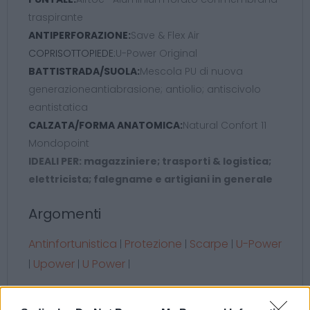
traspirante
ANTIPERFORAZIONE:
Save & Flex Air
COPRISOTTOPIEDE:
U-Power Original
BATTISTRADA/SUOLA:
Mescola PU di nuova
generazioneantiabrasione; antiolio; antiscivolo
eantistatica
CALZATA/FORMA ANATOMICA:
Natural Confort 11
Mondopoint
IDEALI PER: magazziniere; trasporti & logistica;
elettricista; falegname e artigiani in generale
Argomenti
Antinfortunistica
Protezione
Scarpe
U-Power
|
|
|
Upower
U Power
|
|
|