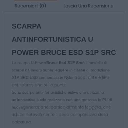
Recensioni (0)
Lascia Una Recensione
SCARPA
ANTINFORTUNISTICA U
POWER BRUCE ESD S1P SRC
La scarpa U Power
Bruce Esd S1P Src
è il modello di
scarpe da lavoro super leggere in classe di protezione
traspirante e film
S1P SRC ESD con tomaia in Nylon
anti-abrasione sulla punta.
Sono scarpe antinfortunistiche estive che utilizzano
un’innovativa suola realizzata con una mescola in PU di
generazione; particolarmente leggera; che
nuova
riduce notevolmente il peso complessivo della
calzatura.