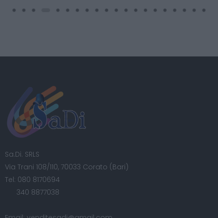
Sa.Di. SRLS
Via Trani 108/110, 70033 Corato (Bari)
Tel:
080 8170694
340 8877038
Email:
venditesadi@gmail.com