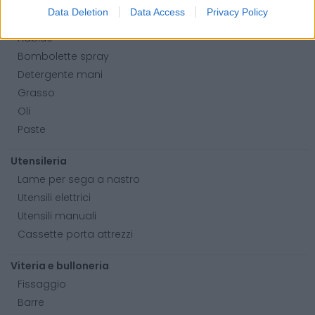
Data Deletion
Data Access
Privacy Policy
Prodotti chimici
Adblue
Bombolette spray
Detergente mani
Grasso
Oli
Paste
Utensileria
Lame per sega a nastro
Utensili elettrici
Utensili manuali
Cassette porta attrezzi
Viteria e bulloneria
Fissaggio
Barre