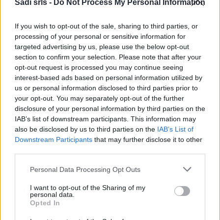
Sadi srls -
Do Not Process My Personal Information
Potrebbero piacerti anche
If you wish to opt-out of the sale, sharing to third parties, or
processing of your personal or sensitive information for
targeted advertising by us, please use the below opt-out
section to confirm your selection. Please note that after your
opt-out request is processed you may continue seeing
interest-based ads based on personal information utilized by
us or personal information disclosed to third parties prior to
your opt-out. You may separately opt-out of the further
disclosure of your personal information by third parties on the
IAB’s list of downstream participants. This information may
Gilet da lavoro Rossini Softshell Preston Blu/Nero
also be disclosed by us to third parties on the
IAB’s List of
Downstream Participants
that may further disclose it to other
29,90 €
third parties.
Please note that this website/app uses one or more Google
Gilet da lavoro Rossini Softshell Preston Blu/Nero
Personal Data Processing Opt Outs
services and may gather and store information including but
( 0 recensioni )
not limited to your visit or usage behaviour. You may click to
I want to opt-out of the Sharing of my
personal data.
grant or deny consent to Google and its third-party tags to
Opted In
use your data for below specified purposes in below Google
consent section.