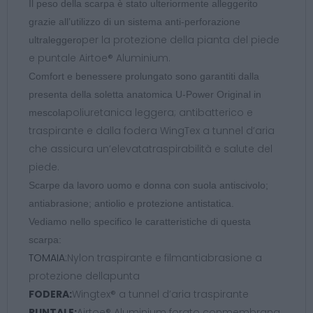
Il peso della scarpa è stato ulteriormente alleggerito
grazie all’utilizzo di un sistema anti-perforazione
per la protezione della pianta del piede
ultraleggero
e puntale Airtoe® Aluminium.
Comfort e benessere prolungato sono garantiti dalla
presenta della soletta anatomica U-Power Original in
poliuretanica leggera; antibatterico e
mescola
traspirante e dalla fodera WingTex a tunnel d’aria
che assicura un’elevatatraspirabilità e salute del
piede.
Scarpe da lavoro uomo e donna con suola antiscivolo;
antiabrasione; antiolio e protezione antistatica.
Vediamo nello specifico le caratteristiche di questa
scarpa:
TOMAIA:
Nylon traspirante e filmantiabrasione a
protezione dellapunta
FODERA:
Wingtex® a tunnel d’aria traspirante
PUNTALE:
Airtoe® Aluminium forato conmembrana