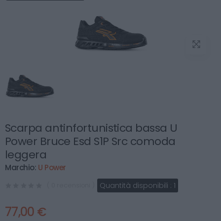
Scarpa antinfortunistica bassa U
Power Bruce Esd S1P Src comoda
leggera
Marchio:
U Power
Quantità disponibili :
1
( 0 recensioni )
77,00 €