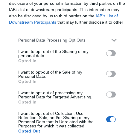
disclosure of your personal information by third parties on the
IAB’s list of downstream participants. This information may
also be disclosed by us to third parties on the
IAB’s List of
Downstream Participants
that may further disclose it to other
third parties.
Categorie
Please note that this website/app uses one or more Google
Personal Data Processing Opt Outs
services and may gather and store information including but
Abrasivi
not limited to your visit or usage behaviour. You may click to
I want to opt-out of the Sharing of my
I prodotti abrasivi
personal data.
grant or deny consent to Google and its third-party tags to
Opted In
use your data for below specified purposes in below Google
Antincendio
consent section.
I want to opt-out of the Sale of my
Personal Data.
Estintori
Opted In
Valige pronto soccorso
I want to opt-out of processing my
Personal Data for Targeted Advertising.
Antinfortunistica
Opted In
Calzature
Abbigliamento
I want to opt-out of Collection, Use,
Retention, Sale, and/or Sharing of my
Guanti
Personal Data that Is Unrelated with the
Purposes for which it was collected.
Sicurezza, Protezione
Opted Out