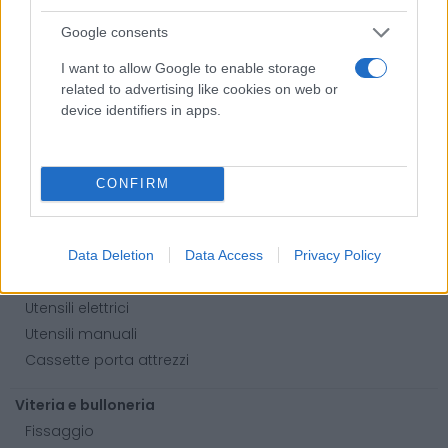
Abbigliamento alta visibilità
Google consents
Prodotti chimici
I want to allow Google to enable storage
Adblue
related to advertising like cookies on web or
Bombolette spray
device identifiers in apps.
Detergente mani
Grasso
Oli
CONFIRM
Paste
Utensileria
Data Deletion
Data Access
Privacy Policy
Lame per sega a nastro
Utensili elettrici
Utensili manuali
Cassette porta attrezzi
Viteria e bulloneria
Fissaggio