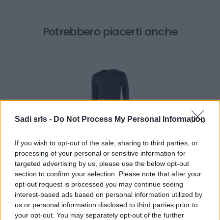
Potrebbero piacerti anche
Sadi srls -
Do Not Process My Personal Information
T-Shirt da lavoro maglietta U Power Alien Deep Blue
If you wish to opt-out of the sale, sharing to third parties, or
maniche lunghe 100% Cotone
processing of your personal or sensitive information for
targeted advertising by us, please use the below opt-out
15,50 €
section to confirm your selection. Please note that after your
opt-out request is processed you may continue seeing
Maglietta da lavoro a maniche lunghe U Power Alien
interest-based ads based on personal information utilized by
Deep Blue
us or personal information disclosed to third parties prior to
your opt-out. You may separately opt-out of the further
( 0 recensioni )