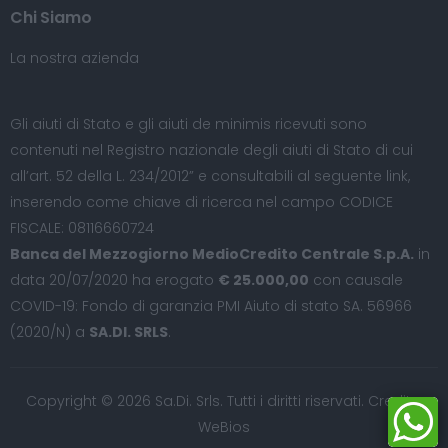
Chi Siamo
La nostra azienda
Gli aiuti di Stato e gli aiuti de minimis ricevuti sono
contenuti nel Registro nazionale degli aiuti di Stato di cui
all’art. 52 della L. 234/2012” e consultabili al seguente
link
,
inserendo come chiave di ricerca nel campo CODICE
FISCALE: 08116660724
Banca del Mezzogiorno MedioCredito Centrale S.p.A.
in
data 20/07/2020 ha erogato
€ 25.000,00
con causale
COVID-19: Fondo di garanzia PMI Aiuto di stato SA. 56966
(2020/N) a
SA.DI. SRLS
.
Copyright © 2026 Sa.Di. Srls. Tutti i diritti riservati. Credits:
WeBios