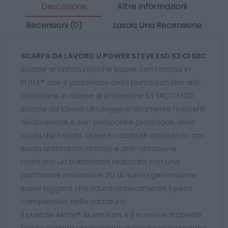
Descrizione
Altre Informazioni
Recensioni (0)
Lascia Una Recensione
SCARPA DA LAVORO U POWER STEVE ESD S3 CI SRC
Scarpe antinfortunistiche basse con tomaia in
PUTEK® star e protezione della punta con film anti-
abrasione, in classe di protezione S3 SRC CI ESD.
Scarpe da lavoro ultraleggere altamente resistenti
all’abrasione e con particolare protezione della
suola dal freddo. Queste calzature antiscivolo con
suola antistatica, antiolio e anti-abrasione
montano un battistrada realizzato con una
particolare mescola in PU di nuova generazione
super leggera che riduce notevolmente il peso
complessivo della calzatura.
Il puntale Airtoe® Aluminium, e il nuovo sottopiede
tessile antiforo ultraleggero, assicurano protezione