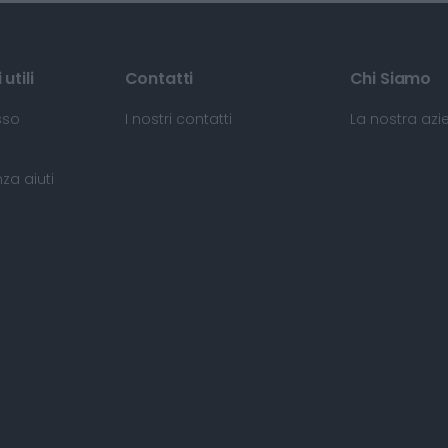
utili
Contatti
Chi Siamo
sso
I nostri contatti
La nostra az
za aiuti