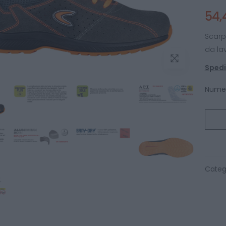
54,
Scarp
da la
Spediz
Numer
Categ