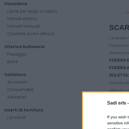
Utensileria
Lame per sega a nastro
Utensili elettrici
Utensili manuali
SCAR
Cassette porta attrezzi
La scarpa 
traspirante
Viteria e bulloneria
Vediamo nel
Fissaggio
FODERA 
Barre
FODERA I
Saldatura
SOLETTA
Accessori
corretta d
Consumabili
ottenuto c
Saldatrici
SUOLA:
po
Sadi srls 
PUNTALE
Inserti di tornitura
LAMINA:
n
I prodotti
If you wish 
CALZATA
sensitive in
PERFORMAN