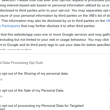
r selection. Please note that after your opt-out request is processed y
eing interest-based ads based on personal information utilized by us or
enti
disclosed to third parties prior to your opt-out. You may separately opt-
losure of your personal information by third parties on the IAB’s list of
. This information may also be disclosed by us to third parties on the
IA
unistica
Protezione
Scarpe
|
|
|
Participants
that may further disclose it to other third parties.
 that this website/app uses one or more Google services and may gath
including but not limited to your visit or usage behaviour. You may click 
 to Google and its third-party tags to use your data for below specifi
Potrebbero piace
ogle consent section.
l Data Processing Opt Outs
o opt-out of the Sharing of my personal data.
In
o opt-out of the Sale of my Personal Data.
In
 nitrile monouso neri senza
Scarpa antinfortunistica 
to opt-out of processing my Personal Data for Targeted
istenti DarniBlack Tg. S-M-
Esd S3 Ci Src bassa legge
ing.