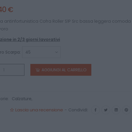
40 €
a antinfortunistica Cofra Roller S1P Src bassa leggera comoda
voro
ione in 2/3 giorni lavorativi
o Scarpa:
AGGIUNGI AL CARRELLO
orie:
Calzature
,
Lascia una recensione
-
Condividi: