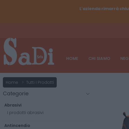
L'azienda rimarrà chiu
HOME
CHI SIAMO
NEG
Home
Tutti I Prodotti
Categorie
Abrasivi
I prodotti abrasivi
Antincendio