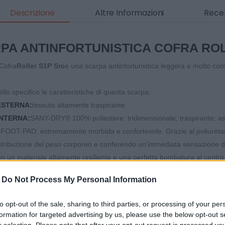
Descrizione
Altre Informazioni
Recen
PA ANTINFORTUNISTICA COFRA RO
Cofra
Roller S1P Src
è una scarpa antinfortunistica leggera e molto co
.
lo specifico le caratteristiche di questa scarpa:
ESTERNA:
tessuto altamente traspirante
NTERNA:
SANY-DRY® 100% poliestere; tridimensionale; traspirante; a
:
FOOT-PAD; estremamente morbida e confortevole. Grazie al poliureta
istribuzione del peso corporeo e conferendo un’immediata sensazione di
on un materiale altamente resiliente e una perfetta bombatura al centro
liuretano/TPU
-
Do Not Process My Personal Information
:
ALUMINIUM 200 J
on metallica APT Plate - Zero Perforation
to opt-out of the sale, sharing to third parties, or processing of your per
:
11 Mondopoint
formation for targeted advertising by us, please use the below opt-out s
CE - PLUS TECNICI: Italian Leather