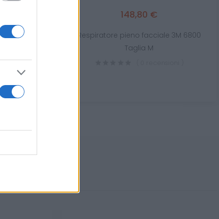
148,80 €
Power Matt Esd
Respiratore pieno facciale 3M 6800
 da lavoro
Taglia M
sioni )
( 0 recensioni )