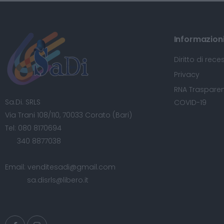
Informazioni 
Diritto di rece
Privacy
RNA Trasparen
Sa.Di. SRLS
COVID-19
Via Trani 108/110, 70033 Corato (Bari)
Tel:
080 8170694
340 8877038
Email:
venditesadi@gmail.com
sa.disrls@libero.it