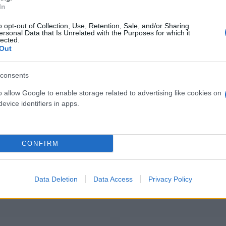
L-XL
In
82,10 €
3,20 €
o opt-out of Collection, Use, Retention, Sale, and/or Sharing
ersonal Data that Is Unrelated with the Purposes for which it
Scarpa antinfortunistica U 
lected.
 nitrile monouso neri senza
Out
S3 Ci Src bassa leggera
stenti DarniBlack Tg. S-M-L-XL
( 0 recen
( 0 recensioni )
consents
o allow Google to enable storage related to advertising like cookies on
evice identifiers in apps.
CONFIRM
I nostri Marchi
Data Deletion
Data Access
Privacy Policy