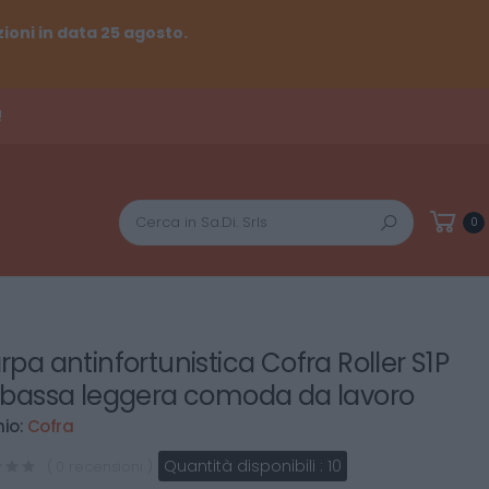
ioni in data 25 agosto.
!
Cerca
0
rpa antinfortunistica Cofra Roller S1P
 bassa leggera comoda da lavoro
io:
Cofra
Quantità disponibili :
10
( 0 recensioni )