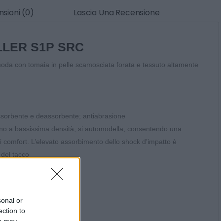
sioni (0)
Lascia Una Recensione
LLER S1P SRC
moda con tomaia in pelle scamosciata forata e tessuto altamente
ssorbente e deassorbente; antiabrasione
no a bassissima densità; si automodella; consentendo una
 comfort. L’elevato assorbimento dello shock d’impatto è
 del tacco
sonal or
ection to