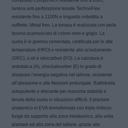
composito CompoTech resistente fino a 200J,
lamina anti-perforazione tessile TechnoFlex
resistente fino a 1100N e linguetta imbottita a
soffietto. Metal free. La tomaia è realizzata con pelle
bovina scamosciata di colore nero e grigio. La
suola è in gomma cementata, certificata per le alte
temperature (HRO) e resistente allo scivolamento
(SRC), a oli e idrocarburi (FO). La calzatura è
antistatica (A), shockabsorber (E) in grado di
dissipare l’energia negativa nel tallone, resistente
all’abrasione e alle flessioni prolungate. Battistrada
autopulente e drenante per massima stabilità e
tenuta della suola in situazioni difficili. Il plantare
anatomico in EVA termoformata con triplo rinforzo
funge da supporto alla zona metatarsica, alla volta
plantare ed alla zona del tallone, grazie allo