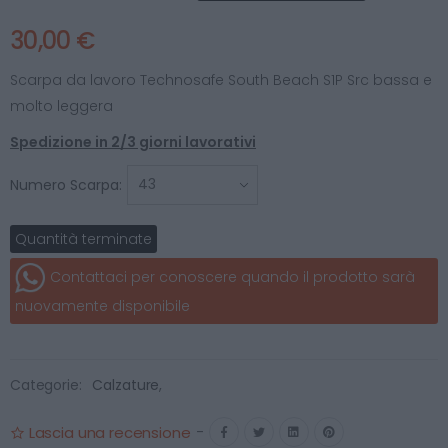
30,00 €
Scarpa da lavoro Technosafe South Beach S1P Src bassa e
molto leggera
Spedizione in 2/3 giorni lavorativi
Numero Scarpa:
Quantità terminate
Contattaci per conoscere quando il prodotto sarà
nuovamente disponibile
Categorie:
Calzature
,
Lascia una recensione
-