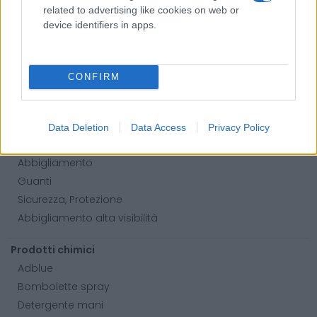
Abrasivi
related to advertising like cookies on web or
I prodotti abrasivi
device identifiers in apps.
Antincendio
Estintori
CONFIRM
Valige pronto soccorso
Antinfortunistica
Data Deletion
Data Access
Privacy Policy
Calzature
Abbigliamento
Guanti
Sicurezza, Protezione
Abbigliamento alta visibilità
Prodotti chimici
Adblue
Bombolette spray
Detergente mani