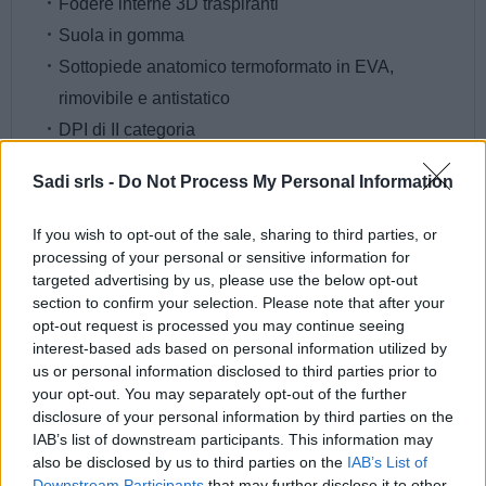
Fodere interne 3D traspiranti
Suola in gomma
Sottopiede anatomico termoformato in EVA,
rimovibile e antistatico
DPI di II categoria
Conforme alla EN ISO 20345:2011
Sadi srls -
Do Not Process My Personal Information
Argomenti
If you wish to opt-out of the sale, sharing to third parties, or
processing of your personal or sensitive information for
Antinfortunistica
Calzature
|
|
targeted advertising by us, please use the below opt-out
section to confirm your selection. Please note that after your
opt-out request is processed you may continue seeing
interest-based ads based on personal information utilized by
us or personal information disclosed to third parties prior to
Potrebbero piacerti anche
your opt-out. You may separately opt-out of the further
disclosure of your personal information by third parties on the
IAB’s list of downstream participants. This information may
also be disclosed by us to third parties on the
IAB’s List of
Downstream Participants
that may further disclose it to other