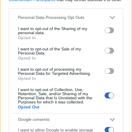
third parties.
Please note that this website/app uses one or more Google
Personal Data Processing Opt Outs
services and may gather and store information including but
not limited to your visit or usage behaviour. You may click to
I want to opt-out of the Sharing of my
personal data.
grant or deny consent to Google and its third-party tags to
Opted In
Scarpa antinfortunistica bassa U Power Duke Esd S3
use your data for below specified purposes in below Google
Src da lavoro impermeabile
consent section.
I want to opt-out of the Sale of my
Personal Data.
88,90 €
Opted In
I want to opt-out of processing my
Scarpa da lavoro U Power Duke Esd S3 Src Una scarpa
Personal Data for Targeted Advertising.
innovativa della linea U Power!
Opted In
( 0 recensioni )
I want to opt-out of Collection, Use,
Retention, Sale, and/or Sharing of my
Personal Data that Is Unrelated with the
Purposes for which it was collected.
Opted Out
Google consents
Categorie
I want to allow Google to enable storage