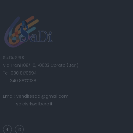
Sa.Di. SRLS
Via Trani 108/110, 70033 Corato (Bari)
Tel:
080 8170694
340 8877038
Email:
venditesadi@gmail.com
sa.disrls@libero.it