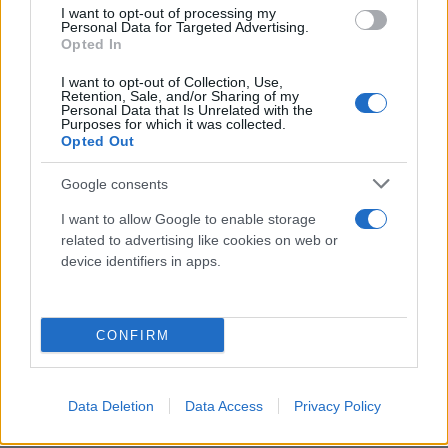
Grasso
I want to opt-out of processing my
Personal Data for Targeted Advertising.
Oli
Opted In
Paste
I want to opt-out of Collection, Use,
Retention, Sale, and/or Sharing of my
Utensileria
Personal Data that Is Unrelated with the
Purposes for which it was collected.
Lame per sega a nastro
Opted Out
Utensili elettrici
Google consents
Utensili manuali
Cassette porta attrezzi
I want to allow Google to enable storage
related to advertising like cookies on web or
Viteria e bulloneria
device identifiers in apps.
Fissaggio
Barre
CONFIRM
Saldatura
Accessori
Data Deletion
Data Access
Privacy Policy
Consumabili
Saldatrici