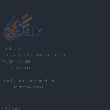
Sa.Di. SRLS
Via Trani 108/110, 70033 Corato (Bari)
Tel:
080 8170694
340 8877038
Email:
venditesadi@gmail.com
sa.disrls@libero.it