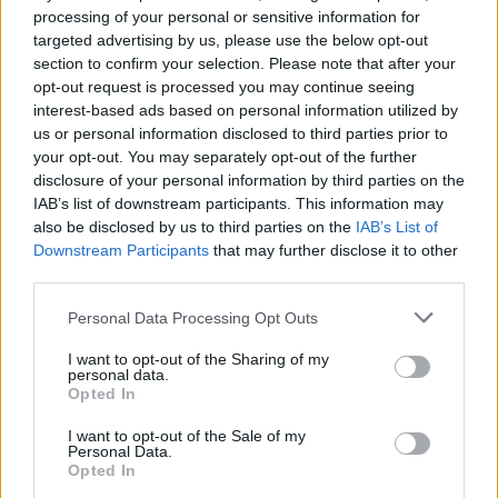
Abrasivi
processing of your personal or sensitive information for
targeted advertising by us, please use the below opt-out
I prodotti abrasivi
section to confirm your selection. Please note that after your
opt-out request is processed you may continue seeing
Antincendio
interest-based ads based on personal information utilized by
Estintori
us or personal information disclosed to third parties prior to
Valige pronto soccorso
your opt-out. You may separately opt-out of the further
disclosure of your personal information by third parties on the
Antinfortunistica
IAB’s list of downstream participants. This information may
also be disclosed by us to third parties on the
IAB’s List of
Calzature
Downstream Participants
that may further disclose it to other
Abbigliamento
third parties.
Guanti
Please note that this website/app uses one or more Google
Sicurezza, Protezione
Personal Data Processing Opt Outs
services and may gather and store information including but
Abbigliamento alta visibilità
not limited to your visit or usage behaviour. You may click to
I want to opt-out of the Sharing of my
personal data.
grant or deny consent to Google and its third-party tags to
Opted In
Prodotti chimici
use your data for below specified purposes in below Google
Adblue
consent section.
I want to opt-out of the Sale of my
Personal Data.
Bombolette spray
Opted In
Detergente mani