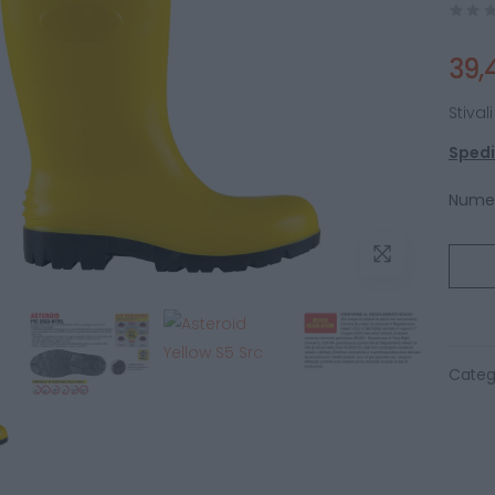
39,
Stival
Spediz
Numer
Categ