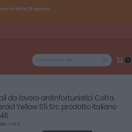
ioni in data 25 agosto.
!
Cerca
0
ali da lavoro antinfortunistici Cofra
eroid Yellow S5 Src prodotto italiano
46
io:
Cofra