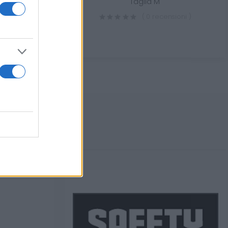
da lavoro
Taglia M
sioni )
( 0 recensioni )