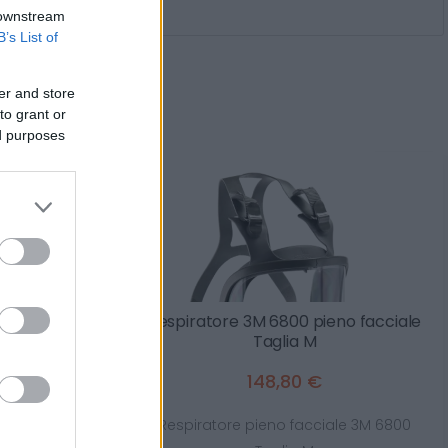
 downstream
B’s List of
rti anche
er and store
to grant or
ed purposes
U Power Mike
Respiratore 3M 6800 pieno facciale
a da lavoro
Taglia M
148,80 €
Power Mike Esd
Respiratore pieno facciale 3M 6800