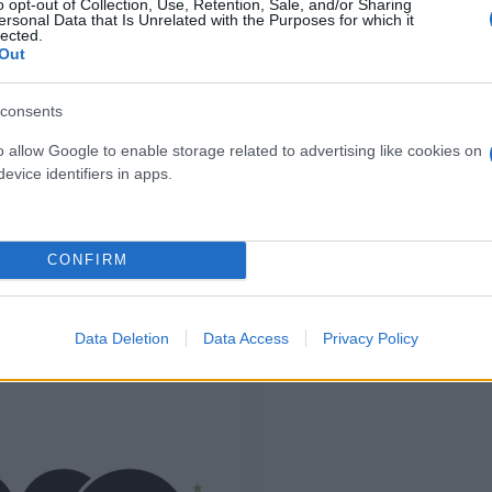
S1P Src bassa leggera 
o opt-out of Collection, Use, Retention, Sale, and/or Sharing
ersonal Data that Is Unrelated with the Purposes for which it
bie a sgancio/aggancio
( 0 recen
lected.
Out
( 0 recensioni )
consents
o allow Google to enable storage related to advertising like cookies on
evice identifiers in apps.
CONFIRM
I nostri Marchi
Data Deletion
Data Access
Privacy Policy