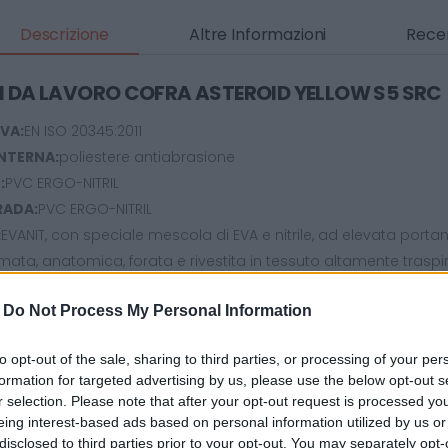
Descrizione
Altre Informazioni
Recen
I DA LAVORO COFRA ASTEROID YELLOW S5 SRC
VA:
EN ISO 20345:2011
NTERNA:
poliestere antiabrasione
:
PVC ERGO-NITRIL
RADA:
PVC ERGO-NITRIL
:
EVANIT, con speciale mescola di EVA e nitrile, ad elevata por
ata, anatomica, forata e rivestita in tessuto altamente traspi
le e a cuciture realizzate con filati conduttivi
-
Do Not Process My Personal Information
acciaio resistente a 200 J
cciaio INOX
to opt-out of the sale, sharing to third parties, or processing of your per
:
11 Mondopoint
formation for targeted advertising by us, please use the below opt-out s
ile: gambale 10% - battistrada 12%, sperone per facilitare lo sfil
r selection. Please note that after your opt-out request is processed y
NCE - PLUS TECNICI:
conforme al Regolamento Reach, Made in It
eing interest-based ads based on personal information utilized by us or
ONE:
busta in plastica
disclosed to third parties prior to your opt-out. You may separately opt-