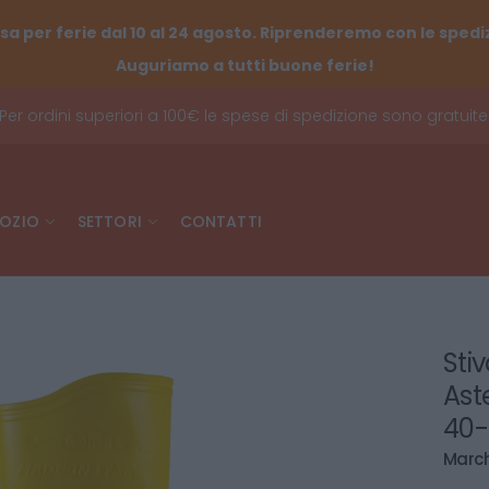
sa per ferie dal 10 al 24 agosto. Riprenderemo con le spediz
Auguriamo a tutti buone ferie!
Per ordini superiori a 100€ le spese di spedizione sono gratuite
OZIO
SETTORI
CONTATTI
Stiv
Ast
40-
March