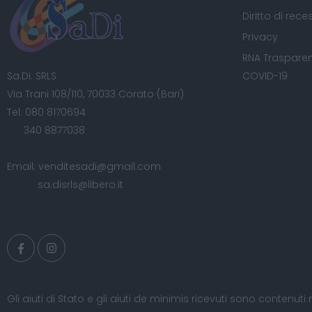
Diritto di rece
Privacy
RNA Trasparen
Sa.Di. SRLS
COVID-19
Via Trani 108/110, 70033 Corato (Bari)
Tel:
080 8170694
340 8877038
Email:
venditesadi@gmail.com
sa.disrls@libero.it
Gli aiuti di Stato e gli aiuti de minimis ricevuti sono contenuti 