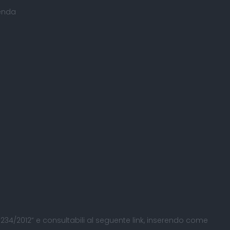
ienda
 L. 234/2012” e consultabili al seguente
link
, inserendo come