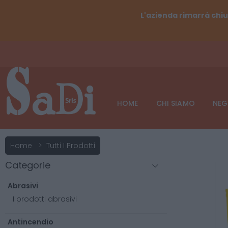
L'azienda rimarrà chiu
HOME
CHI SIAMO
NEG
Home
Tutti I Prodotti
Categorie
Abrasivi
I prodotti abrasivi
Antincendio