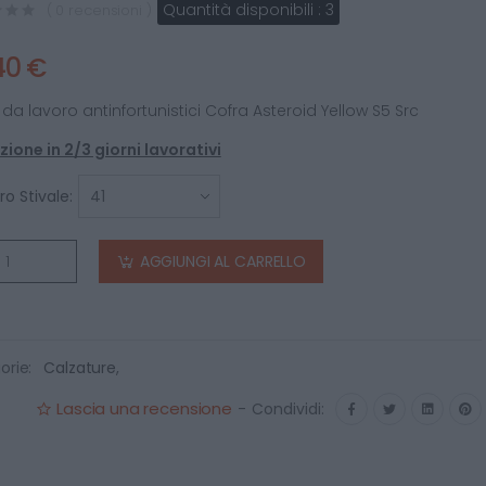
Quantità disponibili :
3
( 0 recensioni )
40 €
i da lavoro antinfortunistici Cofra Asteroid Yellow S5 Src
ione in 2/3 giorni lavorativi
o Stivale:
AGGIUNGI AL CARRELLO
orie:
Calzature
,
Lascia una recensione
-
Condividi: