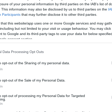
losure of your personal information by third parties on the IAB’s list of
. This information may also be disclosed by us to third parties on the
IA
Participants
that may further disclose it to other third parties.
Potrebbero piace
 that this website/app uses one or more Google services and may gath
including but not limited to your visit or usage behaviour. You may click 
 to Google and its third-party tags to use your data for below specifi
ogle consent section.
l Data Processing Opt Outs
o opt-out of the Sharing of my personal data.
In
ere da lavoro flessibili
Scarpa antinfortunistica 
o opt-out of the Sale of my Personal Data.
waukee con fibbie a
Esd S1P Src bassa legger
In
gancio/aggancio
80,90 €
to opt-out of processing my Personal Data for Targeted
ing.
26,80 €
In
Scarpa antinfortunistica U 
da lavoro flessibili Milwaukee