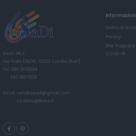
Informazioni 
Diritto di rece
Privacy
RNA Trasparen
Sa.Di. SRLS
COVID-19
Via Trani 108/110, 70033 Corato (Bari)
Tel:
080 8170694
340 8877038
Email:
venditesadi@gmail.com
sa.disrls@libero.it