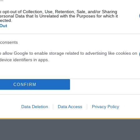
3,90 €
10,80 €
o opt-out of Collection, Use, Retention, Sale, and/or Sharing
oro smanicato alta visibilità
5 Mascherine facciali a co
ersonal Data that Is Unrelated with the Purposes for which it
lected.
sic Hi-Vis Giallo, Arancione
FFP3 con valvola certif
Out
( 0 recensioni )
( 0 recen
consents
o allow Google to enable storage related to advertising like cookies on
evice identifiers in apps.
CONFIRM
I nostri Marchi
Data Deletion
Data Access
Privacy Policy