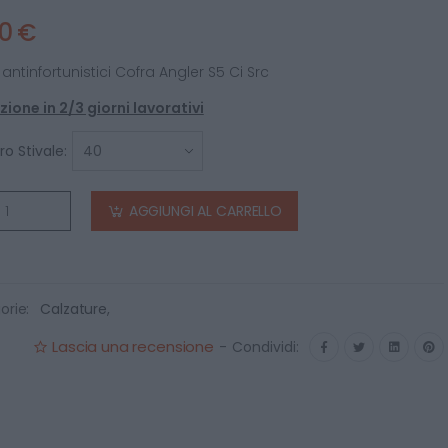
10 €
i antinfortunistici Cofra Angler S5 Ci Src
ione in 2/3 giorni lavorativi
o Stivale:
AGGIUNGI AL CARRELLO
orie:
Calzature
,
Lascia una recensione
-
Condividi: