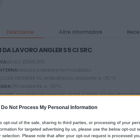
Descrizione
Altre Informazioni
Recen
I DA LAVORO ANGLER S5 CI SRC
VA:
EN ISO 20345:2011
NTERNA:
tessuto poliestere termosaldato
:
COLD DEFENDER PU, antibatterico, resistente a -25 °C
RADA:
TPU resistente a -25°C
:
EVANIT, con speciale mescola di EVA e nitrile, ad elevata por
ata, anatomica, forata e rivestita in tessuto altamente traspi
-
Do Not Process My Personal Information
le e a cuciture realizzate con filati conduttivi
acciaio resistente a 200 J
to opt-out of the sale, sharing to third parties, or processing of your per
cciaio INOX
formation for targeted advertising by us, please use the below opt-out s
:
12 Mondopoint
r selection. Please note that after your opt-out request is processed y