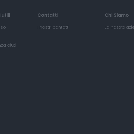
utili
Contatti
Chi Siamo
sso
I nostri contatti
La nostra az
za aiuti