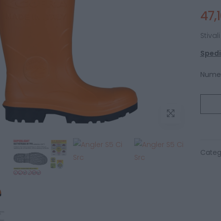
47,
Stival
Spediz
Numer
Categ