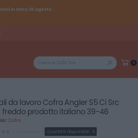
ioni in data 25 agosto.
!
Cerca
0
vali da lavoro Cofra Angler S5 Ci Src
i freddo prodotto italiano 39-46
io:
Cofra
Quantità disponibili :
5
( 0 recensioni )