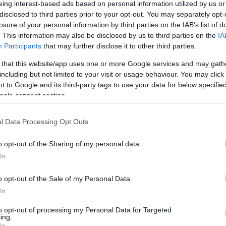
eing interest-based ads based on personal information utilized by us or
one per facilitare lo sfilamento
disclosed to third parties prior to your opt-out. You may separately opt-
NCE - PLUS TECNICI:
Cold Protection (CI), Made in Italia, Slip R
losure of your personal information by third parties on the IAB’s list of
ONE:
scatola in cartone
. This information may also be disclosed by us to third parties on the
IA
Participants
that may further disclose it to other third parties.
 that this website/app uses one or more Google services and may gath
including but not limited to your visit or usage behaviour. You may click 
Potrebbero piace
 to Google and its third-party tags to use your data for below specifi
ogle consent section.
l Data Processing Opt Outs
o opt-out of the Sharing of my personal data.
In
o opt-out of the Sale of my Personal Data.
In
oro smanicato alta visibilità
5 Mascherine facciali a
sic Hi-Vis Giallo, Arancione
Rays FFP3 con valvola ce
to opt-out of processing my Personal Data for Targeted
ing.
In