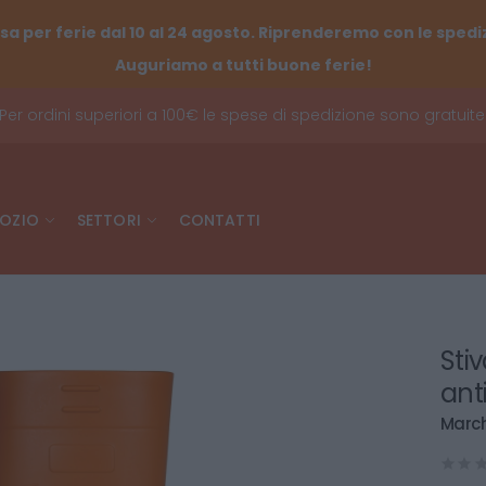
sa per ferie dal 10 al 24 agosto. Riprenderemo con le spediz
Auguriamo a tutti buone ferie!
Per ordini superiori a 100€ le spese di spedizione sono gratuite
OZIO
SETTORI
CONTATTI
Sti
ant
March