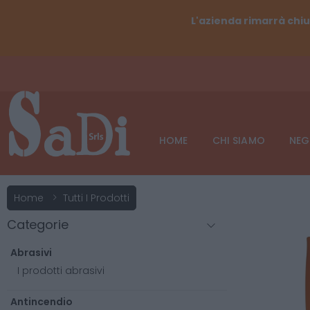
L'azienda rimarrà chiu
HOME
CHI SIAMO
NEG
Home
Tutti I Prodotti
Categorie
Abrasivi
I prodotti abrasivi
Antincendio