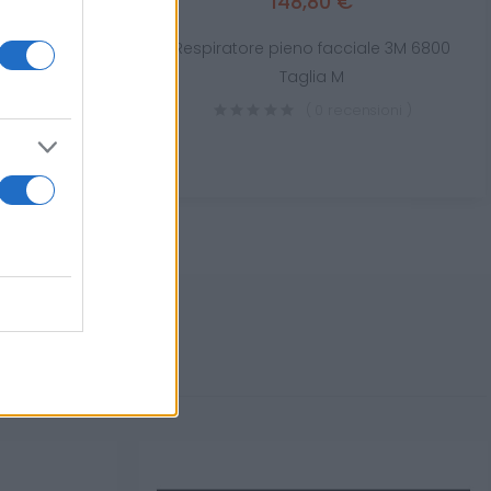
148,80 €
nchiglia Rays
Respiratore pieno facciale 3M 6800
icati CE
Taglia M
sioni )
( 0 recensioni )