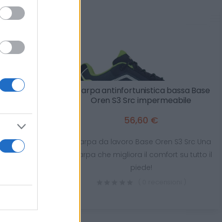
U Power Mike
Scarpa antinfortunistica bassa Base
a da lavoro
Oren S3 Src impermeabile
56,60 €
Power Mike Esd
Scarpa da lavoro Base Oren S3 Src Una
da lavoro
scarpa che migliora il comfort su tutto il
piede!
sioni )
( 0 recensioni )