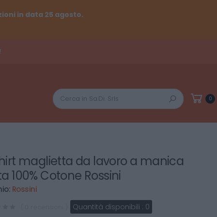
ioni in data 25 agosto.
!
Cerca
0
hirt maglietta da lavoro a manica
ta 100% Cotone Rossini
io:
Rossini
Quantità disponibili :
0
( 0 recensioni )