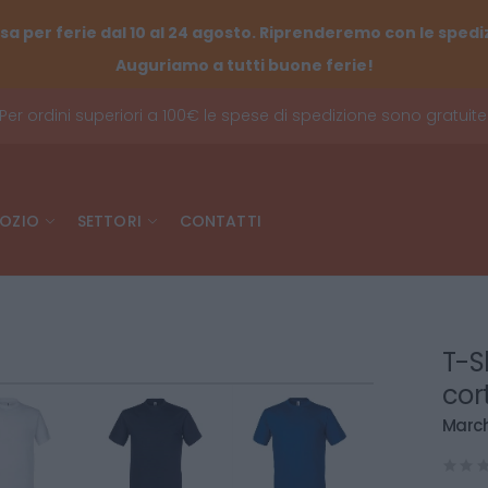
sa per ferie dal 10 al 24 agosto. Riprenderemo con le spediz
Auguriamo a tutti buone ferie!
Per ordini superiori a 100€ le spese di spedizione sono gratuite
OZIO
SETTORI
CONTATTI
T-S
cor
March