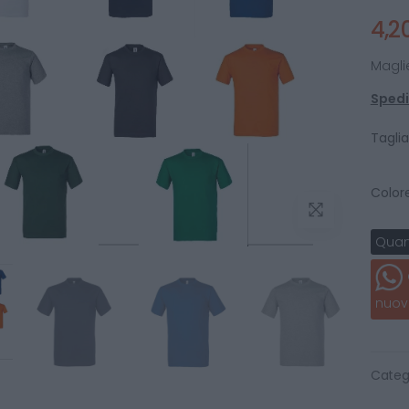
4,2
Magli
Spediz
Taglia
Colore
Quan
nuov
Categ