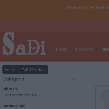
L'azienda rimarrà chiu
HOME
CHI SIAMO
NEG
Home
Tutti I Prodotti
Categorie
Abrasivi
I prodotti abrasivi
Antincendio