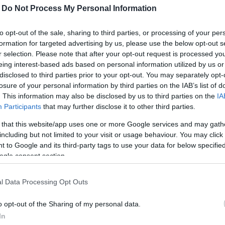
-
Do Not Process My Personal Information
zza manica con fascia parasudore nella parte posteriore del collo,
one.
to opt-out of the sale, sharing to third parties, or processing of your per
ne 10% viscosa
formation for targeted advertising by us, please use the below opt-out s
grigio melange.
r selection. Please note that after your opt-out request is processed y
eing interest-based ads based on personal information utilized by us or
/m² per i colorati.
disclosed to third parties prior to your opt-out. You may separately opt-
glia da scegliere fare riferimento alla seguente tabella:
losure of your personal information by third parties on the IAB’s list of
. This information may also be disclosed by us to third parties on the
IA
IA
M
L
XL
2XL
3
Participants
that may further disclose it to other third parties.
ONFERENZA TORACE
52
54
56
58
60
 that this website/app uses one or more Google services and may gath
including but not limited to your visit or usage behaviour. You may click 
HEZZA CENTRO DIETRO
72
74
76
78
80
 to Google and its third-party tags to use your data for below specifi
ogle consent section.
l Data Processing Opt Outs
Potrebbero piace
o opt-out of the Sharing of my personal data.
In