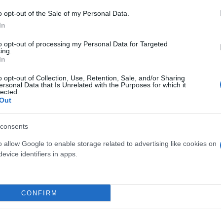
o opt-out of the Sale of my Personal Data.
In
to opt-out of processing my Personal Data for Targeted
ing.
In
o opt-out of Collection, Use, Retention, Sale, and/or Sharing
ersonal Data that Is Unrelated with the Purposes for which it
lavoro manica corta con
Scarpa antinfortunistica 
lected.
o Rossini Take Time 100%
Esd S1P Src bassa legger
Out
one Verde Bottiglia
80,90 €
consents
9,90 €
Scarpa antinfortunistica U 
o allow Google to enable storage related to advertising like cookies on
 lavoro manica corta con
S1P Src bassa leggera 
evice identifiers in apps.
ossini Take Time 100% cotone
( 0 recen
Verde Bottiglia
( 0 recensioni )
CONFIRM