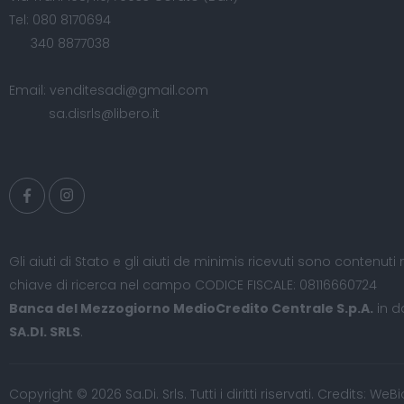
Tel:
080 8170694
340 8877038
Email:
venditesadi@gmail.com
sa.disrls@libero.it
Gli aiuti di Stato e gli aiuti de minimis ricevuti sono contenuti 
chiave di ricerca nel campo CODICE FISCALE: 08116660724
Banca del Mezzogiorno MedioCredito Centrale S.p.A.
in d
SA.DI. SRLS
.
Copyright © 2026 Sa.Di. Srls. Tutti i diritti riservati. Credits:
WeBi