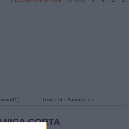
Lascia una recensione
-
Condividi:
sioni (0)
Lascia Una Recensione
MANICA CORTA