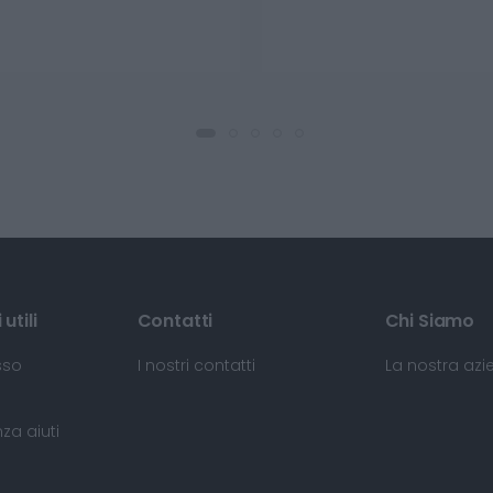
utili
Contatti
Chi Siamo
sso
I nostri contatti
La nostra az
za aiuti