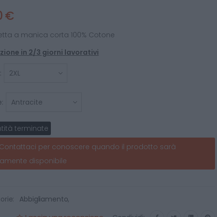
0 €
etta a manica corta 100% Cotone
ione in 2/3 giorni lavorativi
:
:
tità terminate
Contattaci per conoscere quando il prodotto sarà
amente disponibile
orie:
Abbigliamento
,