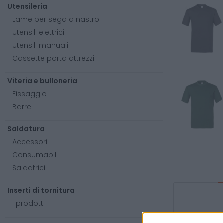
Utensileria
Lame per sega a nastro
Utensili elettrici
Utensili manuali
Cassette porta attrezzi
Viteria e bulloneria
Fissaggio
Barre
Saldatura
Accessori
Consumabili
Saldatrici
Inserti di tornitura
I prodotti