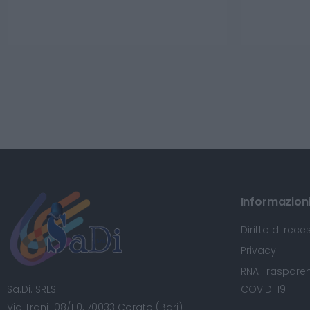
Informazioni 
Diritto di rece
Privacy
RNA Trasparen
Sa.Di. SRLS
COVID-19
Via Trani 108/110, 70033 Corato (Bari)