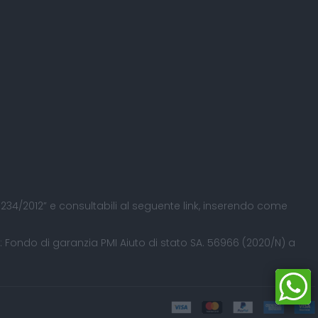
 L. 234/2012” e consultabili al seguente
link
, inserendo come
Fondo di garanzia PMI Aiuto di stato SA. 56966 (2020/N) a