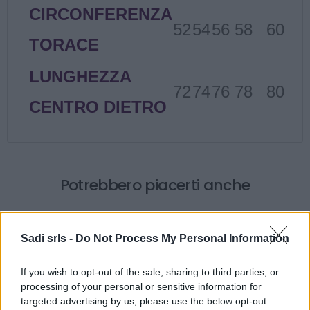
CIRCONFERENZA
52
54
56
58
60
TORACE
LUNGHEZZA
72
74
76
78
80
CENTRO DIETRO
Potrebbero piacerti anche
Sadi srls -
Do Not Process My Personal Information
If you wish to opt-out of the sale, sharing to third parties, or
processing of your personal or sensitive information for
targeted advertising by us, please use the below opt-out