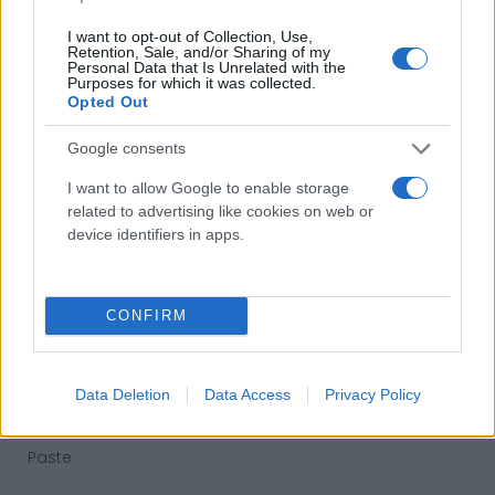
Estintori
I want to opt-out of Collection, Use,
Valige pronto soccorso
Retention, Sale, and/or Sharing of my
Personal Data that Is Unrelated with the
Purposes for which it was collected.
Antinfortunistica
Opted Out
Calzature
Abbigliamento
Google consents
Guanti
I want to allow Google to enable storage
Sicurezza, Protezione
related to advertising like cookies on web or
Abbigliamento alta visibilità
device identifiers in apps.
Prodotti chimici
Adblue
CONFIRM
Bombolette spray
Detergente mani
Data Deletion
Data Access
Privacy Policy
Grasso
Oli
Paste