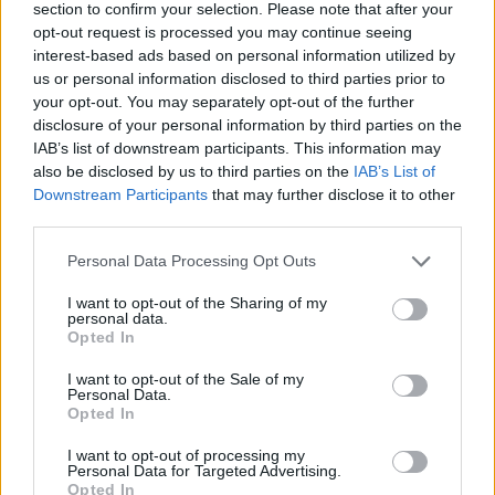
section to confirm your selection. Please note that after your
opt-out request is processed you may continue seeing
Respiratore facciale a semi maschera 3M 6300
interest-based ads based on personal information utilized by
us or personal information disclosed to third parties prior to
30,99 €
your opt-out. You may separately opt-out of the further
disclosure of your personal information by third parties on the
Respiratore 3M 6300
IAB’s list of downstream participants. This information may
( 0 recensioni )
also be disclosed by us to third parties on the
IAB’s List of
Downstream Participants
that may further disclose it to other
third parties.
Please note that this website/app uses one or more Google
Personal Data Processing Opt Outs
services and may gather and store information including but
not limited to your visit or usage behaviour. You may click to
I want to opt-out of the Sharing of my
personal data.
grant or deny consent to Google and its third-party tags to
Opted In
use your data for below specified purposes in below Google
Categorie
consent section.
I want to opt-out of the Sale of my
Personal Data.
Abrasivi
Opted In
I prodotti abrasivi
I want to opt-out of processing my
Personal Data for Targeted Advertising.
Antincendio
Opted In