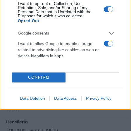
I want to opt-out of Collection, Use,
Retention, Sale, and/or Sharing of my
Antinfortunistica
Personal Data that Is Unrelated with the
Purposes for which it was collected.
Calzature
Opted Out
Abbigliamento
Google consents
Guanti
Sicurezza, Protezione
I want to allow Google to enable storage
Abbigliamento alta visibilità
related to advertising like cookies on web or
device identifiers in apps.
Prodotti chimici
Adblue
CONFIRM
Bombolette spray
Detergente mani
Grasso
Data Deletion
Data Access
Privacy Policy
Oli
Paste
Utensileria
Lame per sega a nastro