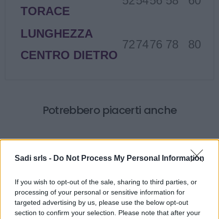
52
54
56
58
60
TORACE
LUNGHEZZA
72
74
76
78
80
CENTRO DIETRO
Potrebbero piacerti anche
Sadi srls -
Do Not Process My Personal Information
If you wish to opt-out of the sale, sharing to third parties, or
processing of your personal or sensitive information for
targeted advertising by us, please use the below opt-out
section to confirm your selection. Please note that after your
Gilet da lavoro Rossini Softshell Preston Blu/Nero