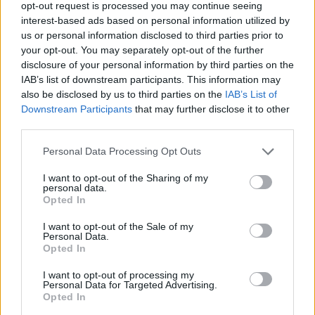
opt-out request is processed you may continue seeing
interest-based ads based on personal information utilized by
29,90 €
us or personal information disclosed to third parties prior to
your opt-out. You may separately opt-out of the further
Gilet da lavoro Rossini Softshell Preston Blu/Nero
disclosure of your personal information by third parties on the
( 0 recensioni )
IAB’s list of downstream participants. This information may
also be disclosed by us to third parties on the
IAB’s List of
Downstream Participants
that may further disclose it to other
third parties.
Please note that this website/app uses one or more Google
Personal Data Processing Opt Outs
services and may gather and store information including but
not limited to your visit or usage behaviour. You may click to
I want to opt-out of the Sharing of my
personal data.
grant or deny consent to Google and its third-party tags to
Categorie
Opted In
use your data for below specified purposes in below Google
consent section.
Abrasivi
I want to opt-out of the Sale of my
Personal Data.
I prodotti abrasivi
Opted In
Antincendio
I want to opt-out of processing my
Personal Data for Targeted Advertising.
Estintori
Opted In
Valige pronto soccorso