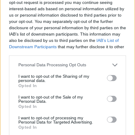
opt-out request is processed you may continue seeing
impermeabile
interest-based ads based on personal information utilized by
us or personal information disclosed to third parties prior to
56,60 €
your opt-out. You may separately opt-out of the further
disclosure of your personal information by third parties on the
Scarpa da lavoro Base Oren S3 Src Una scarpa che
IAB’s list of downstream participants. This information may
migliora il comfort su tutto il piede!
also be disclosed by us to third parties on the
IAB’s List of
Downstream Participants
that may further disclose it to other
( 0 recensioni )
third parties.
Please note that this website/app uses one or more Google
Personal Data Processing Opt Outs
services and may gather and store information including but
not limited to your visit or usage behaviour. You may click to
I want to opt-out of the Sharing of my
personal data.
grant or deny consent to Google and its third-party tags to
Categorie
Opted In
use your data for below specified purposes in below Google
consent section.
Abrasivi
I want to opt-out of the Sale of my
Personal Data.
I prodotti abrasivi
Opted In
Antincendio
I want to opt-out of processing my
Personal Data for Targeted Advertising.
Estintori
Opted In
Valige pronto soccorso