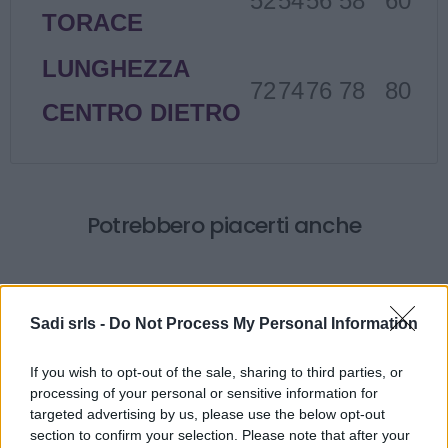
52
54
56
58
60
TORACE
LUNGHEZZA
72
74
76
78
80
CENTRO DIETRO
Potrebbero piacerti anche
Sadi srls -
Do Not Process My Personal Information
If you wish to opt-out of the sale, sharing to third parties, or
processing of your personal or sensitive information for
targeted advertising by us, please use the below opt-out
section to confirm your selection. Please note that after your
Scarpa antinfortunistica bassa Base Oren S3 Src