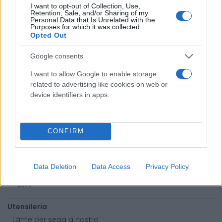
I want to opt-out of Collection, Use,
Retention, Sale, and/or Sharing of my
Antinfortunistica
Personal Data that Is Unrelated with the
Purposes for which it was collected.
Calzature
Opted Out
Abbigliamento
Google consents
Guanti
Sicurezza, Protezione
I want to allow Google to enable storage
Abbigliamento alta visibilità
related to advertising like cookies on web or
device identifiers in apps.
Prodotti chimici
Adblue
CONFIRM
Bombolette spray
Detergente mani
Grasso
Data Deletion
Data Access
Privacy Policy
Oli
Paste
Utensileria
Lame per sega a nastro