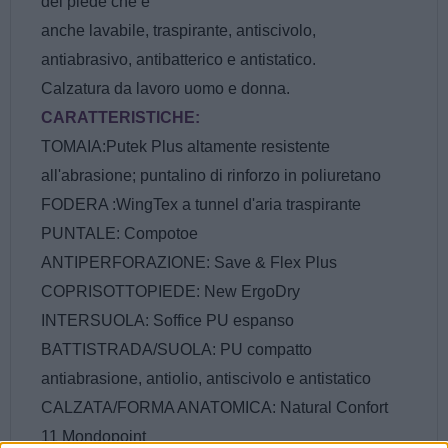
del piede che è
anche lavabile, traspirante, antiscivolo,
antiabrasivo, antibatterico e antistatico.
Calzatura da lavoro uomo e donna.
CARATTERISTICHE:
TOMAIA:Putek Plus altamente resistente
all'abrasione; puntalino di rinforzo in poliuretano
FODERA :WingTex a tunnel d'aria traspirante
PUNTALE: Compotoe
ANTIPERFORAZIONE: Save & Flex Plus
COPRISOTTOPIEDE: New ErgoDry
INTERSUOLA: Soffice PU espanso
BATTISTRADA/SUOLA: PU compatto
antiabrasione, antiolio, antiscivolo e antistatico
CALZATA/FORMA ANATOMICA: Natural Confort
11 Mondopoint