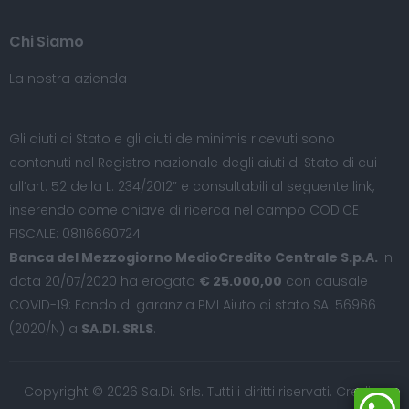
Chi Siamo
La nostra azienda
Gli aiuti di Stato e gli aiuti de minimis ricevuti sono
contenuti nel Registro nazionale degli aiuti di Stato di cui
all’art. 52 della L. 234/2012” e consultabili al seguente
link
,
inserendo come chiave di ricerca nel campo CODICE
FISCALE: 08116660724
Banca del Mezzogiorno MedioCredito Centrale S.p.A.
in
data 20/07/2020 ha erogato
€ 25.000,00
con causale
COVID-19: Fondo di garanzia PMI Aiuto di stato SA. 56966
(2020/N) a
SA.DI. SRLS
.
Copyright © 2026 Sa.Di. Srls. Tutti i diritti riservati. Credits: