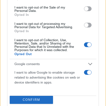
use your data for below specified purposes in below Google
consent section.
I want to opt-out of the Sale of my
Personal Data.
Opted In
I want to opt-out of processing my
Personal Data for Targeted Advertising.
Opted In
Categorie
I want to opt-out of Collection, Use,
Retention, Sale, and/or Sharing of my
Abrasivi
Personal Data that Is Unrelated with the
Purposes for which it was collected.
I prodotti abrasivi
Opted Out
Antincendio
Google consents
Estintori
I want to allow Google to enable storage
Valige pronto soccorso
related to advertising like cookies on web or
device identifiers in apps.
Antinfortunistica
Calzature
Abbigliamento
CONFIRM
Guanti