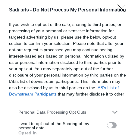
Sadi srls -
Do Not Process My Personal Information
If you wish to opt-out of the sale, sharing to third parties, or
Potrebbero piacerti anche
processing of your personal or sensitive information for
targeted advertising by us, please use the below opt-out
section to confirm your selection. Please note that after your
opt-out request is processed you may continue seeing
interest-based ads based on personal information utilized by
us or personal information disclosed to third parties prior to
your opt-out. You may separately opt-out of the further
disclosure of your personal information by third parties on the
IAB’s list of downstream participants. This information may
also be disclosed by us to third parties on the
IAB’s List of
Respiratore Facciale Protezione Filtrante 3M 4251+
Downstream Participants
that may further disclose it to other
per vapori organici + polveri
third parties.
Please note that this website/app uses one or more Google
28,97 €
Personal Data Processing Opt Outs
services and may gather and store information including but
not limited to your visit or usage behaviour. You may click to
I want to opt-out of the Sharing of my
Respiratore Facciale 3M 4251+ anti polvere.
personal data.
grant or deny consent to Google and its third-party tags to
Opted In
( 0 recensioni )