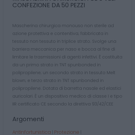
CONFEZIONE DA 50 PEZZI
Mascherina chirurgica monouso non sterile ad
azione protettiva e contenitiva; fabbricata in
tessuto non tessuto in triplice strato. Svolge una
barriera meccanica per naso e bocca al fine di
limitare le trasmissioni di agenti infettivi. È costituita
da un primo strato in TNT spunbonded in
polipropilene; un secondo strato in tessuto Melt
blown; e terzo strato in TNT spunbonded in
polipropilene. Dotata di barretta nasale ed elastici
auricolari. È un dispositivo medico di classe I e tipo
IIR certificato CE secondo la direttiva 93/42/CEE
Argomenti
Antinfortunistica
Protezione
|
|