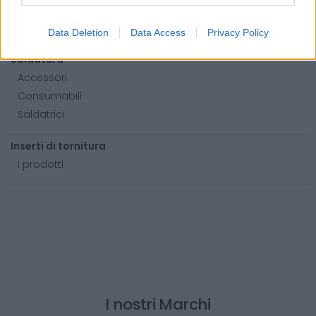
Fissaggio
Barre
Data Deletion
Data Access
Privacy Policy
Saldatura
Accessori
Consumabili
Saldatrici
Inserti di tornitura
I prodotti
I nostri Marchi