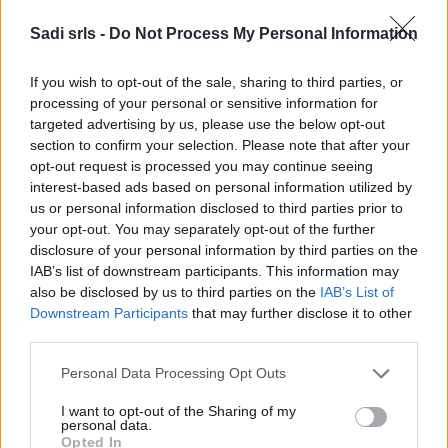
( 0 recensioni )
Sadi srls -
Do Not Process My Personal Information
If you wish to opt-out of the sale, sharing to third parties, or
processing of your personal or sensitive information for
targeted advertising by us, please use the below opt-out
Categorie
section to confirm your selection. Please note that after your
opt-out request is processed you may continue seeing
interest-based ads based on personal information utilized by
Abrasivi
us or personal information disclosed to third parties prior to
I prodotti abrasivi
your opt-out. You may separately opt-out of the further
disclosure of your personal information by third parties on the
Antincendio
IAB’s list of downstream participants. This information may
Estintori
also be disclosed by us to third parties on the
IAB’s List of
Valige pronto soccorso
Downstream Participants
that may further disclose it to other
third parties.
Antinfortunistica
Please note that this website/app uses one or more Google
Personal Data Processing Opt Outs
Calzature
services and may gather and store information including but
Abbigliamento
not limited to your visit or usage behaviour. You may click to
I want to opt-out of the Sharing of my
personal data.
grant or deny consent to Google and its third-party tags to
Guanti
Opted In