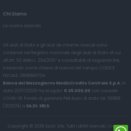
Chi Siamo
La nostra azienda
Gli aiuti di Stato e gli aiuti de minimis ricevuti sono
contenuti nel Registro nazionale degli aiuti di Stato di cui
all’art. 52 della L. 234/2012” e consultabili al seguente
link
,
inserendo come chiave di ricerca nel campo CODICE
FISCALE: 08116660724
Banca del Mezzogiorno MedioCredito Centrale S.p.A.
in
data 20/07/2020 ha erogato
€ 25.000,00
con causale
COVID-19: Fondo di garanzia PMI Aiuto di stato SA. 56966
(2020/N) a
SA.DI. SRLS
.
Copyright © 2026 Sa.Di. Srls. Tutti i diritti riservati. Credits: