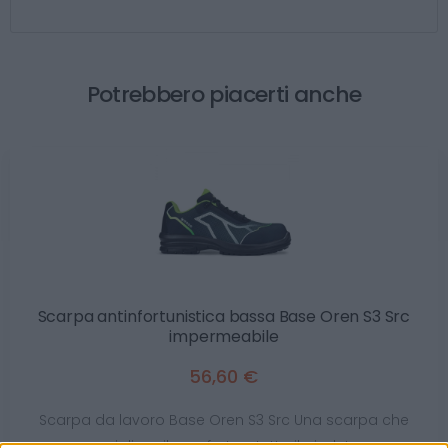
Potrebbero piacerti anche
Scarpa antinfortunistica bassa Base Oren S3 Src
impermeabile
56,60 €
Scarpa da lavoro Base Oren S3 Src Una scarpa che
migliora il comfort su tutto il piede!