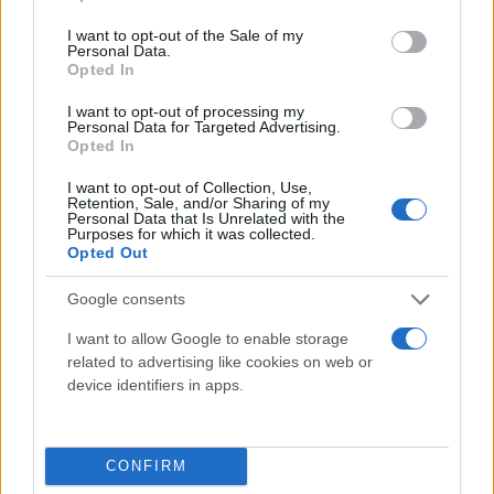
use your data for below specified purposes in below Google
Sicurezza, Protezione
consent section.
I want to opt-out of the Sale of my
Abbigliamento alta visibilità
Personal Data.
Opted In
Prodotti chimici
I want to opt-out of processing my
Adblue
Personal Data for Targeted Advertising.
Opted In
Bombolette spray
Detergente mani
I want to opt-out of Collection, Use,
Retention, Sale, and/or Sharing of my
Grasso
Personal Data that Is Unrelated with the
Purposes for which it was collected.
Oli
Opted Out
Paste
Google consents
Utensileria
I want to allow Google to enable storage
Lame per sega a nastro
related to advertising like cookies on web or
Utensili elettrici
device identifiers in apps.
Utensili manuali
Cassette porta attrezzi
CONFIRM
Viteria e bulloneria