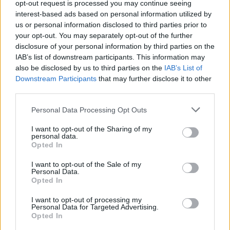
opt-out request is processed you may continue seeing
interest-based ads based on personal information utilized by
us or personal information disclosed to third parties prior to
Inserti di tornitura
your opt-out. You may separately opt-out of the further
Acquista online Inserti...
disclosure of your personal information by third parties on the
IAB’s list of downstream participants. This information may
Prodotti per la saldatura
also be disclosed by us to third parties on the
IAB’s List of
Vendita di prodotti,...
Downstream Participants
that may further disclose it to other
third parties.
Please note that this website/app uses one or more Google
Utensileria
Personal Data Processing Opt Outs
services and may gather and store information including but
Migliori prodotti...
not limited to your visit or usage behaviour. You may click to
I want to opt-out of the Sharing of my
personal data.
grant or deny consent to Google and its third-party tags to
Opted In
use your data for below specified purposes in below Google
Viti e bulloni
consent section.
I want to opt-out of the Sale of my
Ampia gamma di misure...
Personal Data.
Opted In
I want to opt-out of processing my
Personal Data for Targeted Advertising.
Opted In