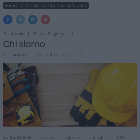
Home
Chi Siamo > La Nostra Azienda
Admin
|
ven 12 giugno
|
Chi siamo
Chi siamo
|
La nostra azienda
|
La
Sa.Di.Srls
è una azienda giovane costituita nel 2018