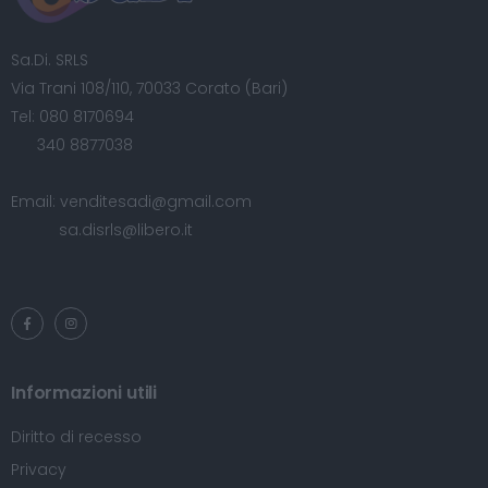
Sa.Di. SRLS
Via Trani 108/110, 70033 Corato (Bari)
Tel:
080 8170694
340 8877038
Email:
venditesadi@gmail.com
sa.disrls@libero.it
Informazioni utili
Diritto di recesso
Privacy