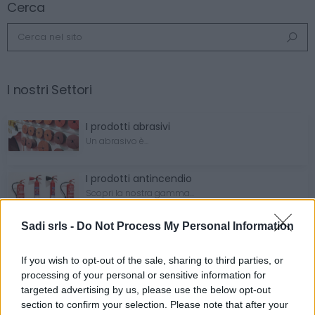
Cerca
Cerca
I nostri Settori
I prodotti abrasivi
Un abrasivo è...
I prodotti antincendio
Scopri la nostra gamma...
Sadi srls -
Do Not Process My Personal Information
I prodotti antinfortunistici
Vestiario e guanti...
If you wish to opt-out of the sale, sharing to third parties, or
processing of your personal or sensitive information for
targeted advertising by us, please use the below opt-out
I prodotti chimici
section to confirm your selection. Please note that after your
I prodotti chimici...