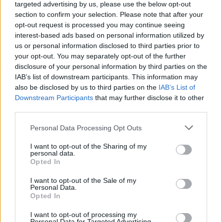
targeted advertising by us, please use the below opt-out
section to confirm your selection. Please note that after your
opt-out request is processed you may continue seeing
interest-based ads based on personal information utilized by
Gilet da lavoro Rossini Softshell Preston Blu/Nero
us or personal information disclosed to third parties prior to
your opt-out. You may separately opt-out of the further
29,90 €
disclosure of your personal information by third parties on the
IAB’s list of downstream participants. This information may
Gilet da lavoro Rossini Softshell Preston Blu/Nero
also be disclosed by us to third parties on the
IAB’s List of
Downstream Participants
that may further disclose it to other
( 0 recensioni )
third parties.
Please note that this website/app uses one or more Google
Personal Data Processing Opt Outs
services and may gather and store information including but
not limited to your visit or usage behaviour. You may click to
I want to opt-out of the Sharing of my
personal data.
grant or deny consent to Google and its third-party tags to
Opted In
use your data for below specified purposes in below Google
consent section.
Categorie
I want to opt-out of the Sale of my
Personal Data.
Opted In
Abrasivi
I prodotti abrasivi
I want to opt-out of processing my
Personal Data for Targeted Advertising.