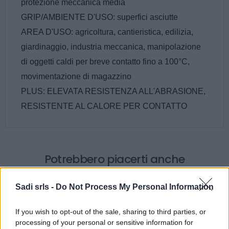
protezione meccanica media
GRIP/AMBIENTE D'USO: superfici asciutte
AREA D'USO: agricoltura, cantieristica, edilizia,
giardinaggio, industria meccanica, manipolazione
di oggetti caldi per breve contatto fino a 100°C,
movimentazione di magazzino
PLUS: ELEVATA RESISTENZA ALL'ABRASIONE,
RESISTENTE AL CALORE PER CONTATTO
Potrebbero piacerti anche
Sadi srls -
Do Not Process My Personal Information
If you wish to opt-out of the sale, sharing to third parties, or
processing of your personal or sensitive information for