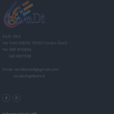
Sa.Di. SRLS
Via Trani 108/110, 70033 Corato (Bari)
Tel:
080 8170694
340 8877038
Email:
venditesadi@gmail.com
sa.disrls@libero.it