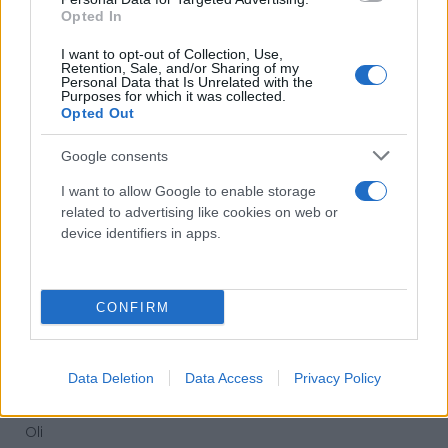
Opted In
Antincendio
Estintori
I want to opt-out of Collection, Use,
Retention, Sale, and/or Sharing of my
Valige pronto soccorso
Personal Data that Is Unrelated with the
Purposes for which it was collected.
Opted Out
Antinfortunistica
Calzature
Google consents
Abbigliamento
I want to allow Google to enable storage
Guanti
related to advertising like cookies on web or
Sicurezza, Protezione
device identifiers in apps.
Abbigliamento alta visibilità
Prodotti chimici
CONFIRM
Adblue
Bombolette spray
Detergente mani
Data Deletion
Data Access
Privacy Policy
Grasso
Oli