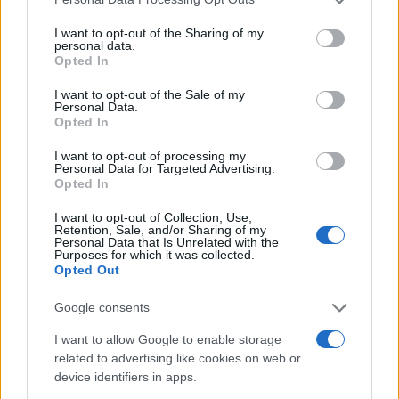
Valige pronto soccorso
services and may gather and store information including but
not limited to your visit or usage behaviour. You may click to
I want to opt-out of the Sharing of my
personal data.
Antinfortunistica
grant or deny consent to Google and its third-party tags to
Opted In
use your data for below specified purposes in below Google
Calzature
consent section.
I want to opt-out of the Sale of my
Abbigliamento
Personal Data.
Guanti
Opted In
Sicurezza, Protezione
I want to opt-out of processing my
Abbigliamento alta visibilità
Personal Data for Targeted Advertising.
Opted In
Prodotti chimici
I want to opt-out of Collection, Use,
Adblue
Retention, Sale, and/or Sharing of my
Personal Data that Is Unrelated with the
Bombolette spray
Purposes for which it was collected.
Opted Out
Detergente mani
Grasso
Google consents
Oli
I want to allow Google to enable storage
Paste
related to advertising like cookies on web or
device identifiers in apps.
Utensileria