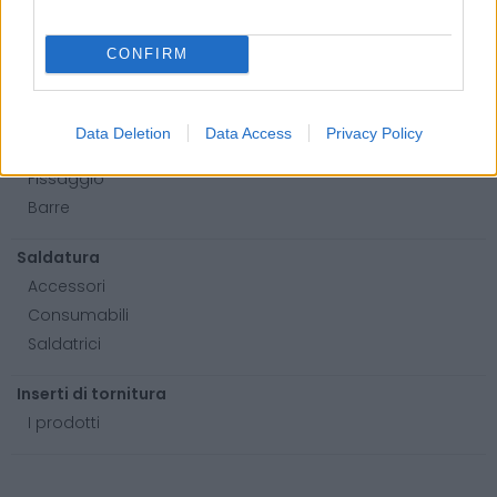
Lame per sega a nastro
Utensili elettrici
CONFIRM
Utensili manuali
Cassette porta attrezzi
Data Deletion
Data Access
Privacy Policy
Viteria e bulloneria
Fissaggio
Barre
Saldatura
Accessori
Consumabili
Saldatrici
Inserti di tornitura
I prodotti