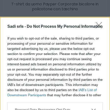
T-shirt da uomo Payper Corporate bicolore in
policotone con taschino
10,85 €
Sadi srls -
Do Not Process My Personal Information
t-shirt bicolore in policotone da uomo perfetta per
divise aziendali
If you wish to opt-out of the sale, sharing to third parties, or
( 0 recensioni )
processing of your personal or sensitive information for
targeted advertising by us, please use the below opt-out
section to confirm your selection. Please note that after your
opt-out request is processed you may continue seeing
interest-based ads based on personal information utilized by
us or personal information disclosed to third parties prior to
Categorie
your opt-out. You may separately opt-out of the further
disclosure of your personal information by third parties on the
Abrasivi
IAB’s list of downstream participants. This information may
I prodotti abrasivi
also be disclosed by us to third parties on the
IAB’s List of
Downstream Participants
that may further disclose it to other
Antincendio
third parties.
Estintori
Please note that this website/app uses one or more Google
Personal Data Processing Opt Outs