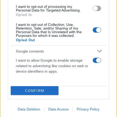
Detergente mani
I want to opt-out of processing my
Grasso
Personal Data for Targeted Advertising.
Opted In
Oli
Paste
I want to opt-out of Collection, Use,
Retention, Sale, and/or Sharing of my
Personal Data that Is Unrelated with the
Utensileria
Purposes for which it was collected.
Opted Out
Lame per sega a nastro
Utensili elettrici
Google consents
Utensili manuali
I want to allow Google to enable storage
Cassette porta attrezzi
related to advertising like cookies on web or
device identifiers in apps.
Viteria e bulloneria
Fissaggio
Barre
CONFIRM
Saldatura
Accessori
Data Deletion
Data Access
Privacy Policy
Consumabili