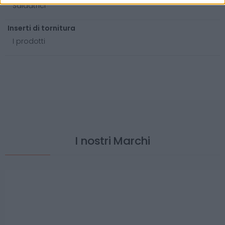
Saldatrici
Inserti di tornitura
I prodotti
I nostri Marchi