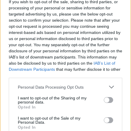
If you wish to opt-out of the sale, sharing to third parties, or
processing of your personal or sensitive information for
Abrasivi
targeted advertising by us, please use the below opt-out
I prodotti abrasivi
section to confirm your selection. Please note that after your
opt-out request is processed you may continue seeing
Antincendio
interest-based ads based on personal information utilized by
us or personal information disclosed to third parties prior to
Estintori
your opt-out. You may separately opt-out of the further
Valige pronto soccorso
disclosure of your personal information by third parties on the
IAB’s list of downstream participants. This information may
Antinfortunistica
also be disclosed by us to third parties on the
IAB’s List of
Calzature
Downstream Participants
that may further disclose it to other
Abbigliamento
third parties.
Guanti
Please note that this website/app uses one or more Google
Personal Data Processing Opt Outs
Sicurezza, Protezione
services and may gather and store information including but
Abbigliamento alta visibilità
not limited to your visit or usage behaviour. You may click to
I want to opt-out of the Sharing of my
personal data.
grant or deny consent to Google and its third-party tags to
Opted In
use your data for below specified purposes in below Google
Prodotti chimici
consent section.
I want to opt-out of the Sale of my
Adblue
Personal Data.
Bombolette spray
Opted In