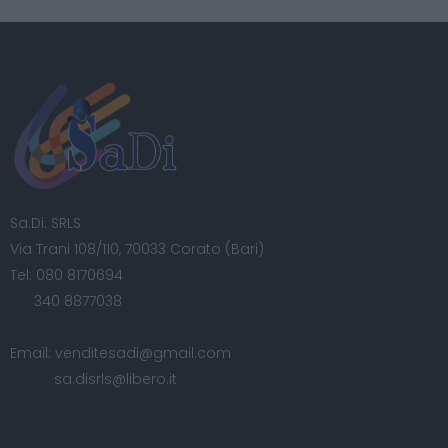
Sa.Di. SRLS
Via Trani 108/110, 70033 Corato (Bari)
Tel:
080 8170694
340 8877038
Email:
venditesadi@gmail.com
sa.disrls@libero.it