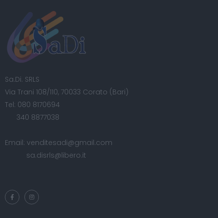
Sa.Di. SRLS
Via Trani 108/110, 70033 Corato (Bari)
Tel:
080 8170694
340 8877038
Email:
venditesadi@gmail.com
sa.disrls@libero.it