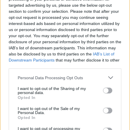
I prodotti abrasivi
targeted advertising by us, please use the below opt-out
section to confirm your selection. Please note that after your
Antincendio
opt-out request is processed you may continue seeing
Estintori
interest-based ads based on personal information utilized by
Valige pronto soccorso
us or personal information disclosed to third parties prior to
your opt-out. You may separately opt-out of the further
disclosure of your personal information by third parties on the
Antinfortunistica
IAB’s list of downstream participants. This information may
Calzature
also be disclosed by us to third parties on the
IAB’s List of
Abbigliamento
Downstream Participants
that may further disclose it to other
Guanti
third parties.
Sicurezza, Protezione
Please note that this website/app uses one or more Google
Personal Data Processing Opt Outs
Abbigliamento alta visibilità
services and may gather and store information including but
not limited to your visit or usage behaviour. You may click to
I want to opt-out of the Sharing of my
personal data.
Prodotti chimici
grant or deny consent to Google and its third-party tags to
Opted In
Adblue
use your data for below specified purposes in below Google
consent section.
Bombolette spray
I want to opt-out of the Sale of my
Personal Data.
Detergente mani
Opted In
Grasso
I want to opt-out of processing my