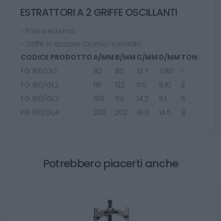
ESTRATTORI A 2 GRIFFE OSCILLANTI
- Presa esterna
- Griffe in acciaio Cromo-Vanadio
CODICE PRODOTTO
A/MM
B/MM
C/MM
D/MM
TON.
FG 160/GL1
80
80
10.7
7.90
1
FG 160/GL2
116
122
11.0
8.10
3
FG 160/GL3
160
161
14.2
11.1
5
FG 160/GL4
200
202
19.0
14.5
8
Potrebbero piacerti anche