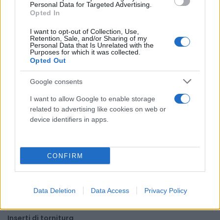
Oli
Personal Data for Targeted Advertising.
Opted In
Paste
I want to opt-out of Collection, Use,
Utensileria
Retention, Sale, and/or Sharing of my
Personal Data that Is Unrelated with the
Lame per sega a nastro
Purposes for which it was collected.
Opted Out
Utensili elettrici
Utensili manuali
Google consents
Cassette porta attrezzi
I want to allow Google to enable storage
Viteria e bulloneria
related to advertising like cookies on web or
device identifiers in apps.
Fissaggio
Barre
CONFIRM
Saldatura
Accessori
Consumabili
Data Deletion
Data Access
Privacy Policy
Saldatrici
Inserti di tornitura