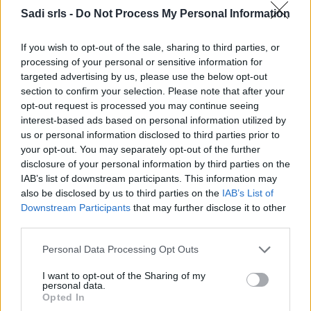
Sadi srls -
Do Not Process My Personal Information
If you wish to opt-out of the sale, sharing to third parties, or
processing of your personal or sensitive information for
targeted advertising by us, please use the below opt-out
Categorie
section to confirm your selection. Please note that after your
opt-out request is processed you may continue seeing
Abrasivi
interest-based ads based on personal information utilized by
I prodotti abrasivi
us or personal information disclosed to third parties prior to
your opt-out. You may separately opt-out of the further
Antincendio
disclosure of your personal information by third parties on the
Estintori
IAB’s list of downstream participants. This information may
also be disclosed by us to third parties on the
IAB’s List of
Valige pronto soccorso
Downstream Participants
that may further disclose it to other
third parties.
Antinfortunistica
Calzature
Please note that this website/app uses one or more Google
Personal Data Processing Opt Outs
services and may gather and store information including but
Abbigliamento
not limited to your visit or usage behaviour. You may click to
I want to opt-out of the Sharing of my
Guanti
personal data.
grant or deny consent to Google and its third-party tags to
Opted In
Sicurezza, Protezione
use your data for below specified purposes in below Google