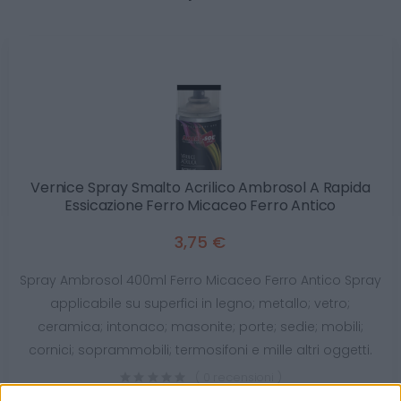
Vernice Spray Smalto Acrilico Ambrosol A Rapida
Essicazione Ferro Micaceo Ferro Antico
3,75 €
Spray Ambrosol 400ml Ferro Micaceo Ferro Antico Spray
applicabile su superfici in legno; metallo; vetro;
ceramica; intonaco; masonite; porte; sedie; mobili;
cornici; soprammobili; termosifoni e mille altri oggetti.
( 0 recensioni )