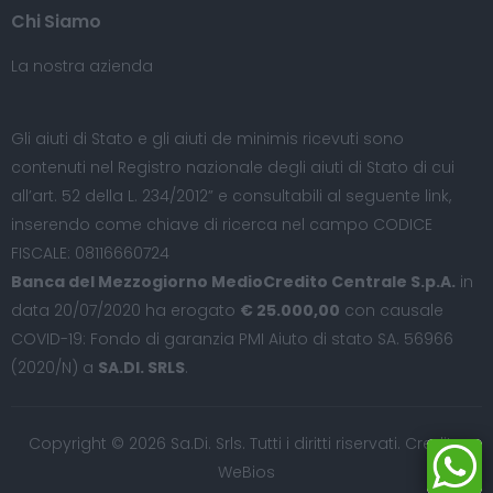
Chi Siamo
La nostra azienda
Gli aiuti di Stato e gli aiuti de minimis ricevuti sono
contenuti nel Registro nazionale degli aiuti di Stato di cui
all’art. 52 della L. 234/2012” e consultabili al seguente
link
,
inserendo come chiave di ricerca nel campo CODICE
FISCALE: 08116660724
Banca del Mezzogiorno MedioCredito Centrale S.p.A.
in
data 20/07/2020 ha erogato
€ 25.000,00
con causale
COVID-19: Fondo di garanzia PMI Aiuto di stato SA. 56966
(2020/N) a
SA.DI. SRLS
.
Copyright © 2026 Sa.Di. Srls. Tutti i diritti riservati. Credits:
WeBios