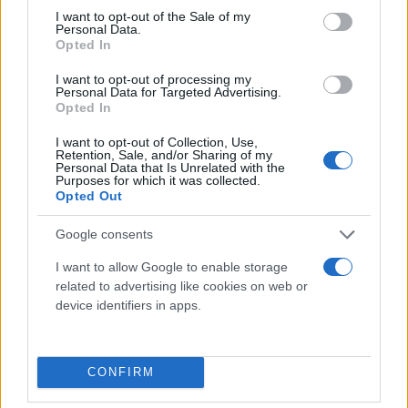
Abbigliamento alta visibilità
consent section.
I want to opt-out of the Sale of my
Personal Data.
Opted In
Prodotti chimici
Adblue
I want to opt-out of processing my
Personal Data for Targeted Advertising.
Bombolette spray
Opted In
Detergente mani
I want to opt-out of Collection, Use,
Grasso
Retention, Sale, and/or Sharing of my
Personal Data that Is Unrelated with the
Oli
Purposes for which it was collected.
Paste
Opted Out
Utensileria
Google consents
Lame per sega a nastro
I want to allow Google to enable storage
Utensili elettrici
related to advertising like cookies on web or
Utensili manuali
device identifiers in apps.
Cassette porta attrezzi
Viteria e bulloneria
CONFIRM
Fissaggio