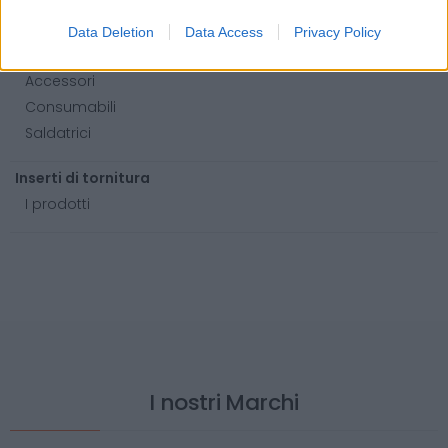
Barre
Data Deletion
Data Access
Privacy Policy
Saldatura
Accessori
Consumabili
Saldatrici
Inserti di tornitura
I prodotti
I nostri Marchi