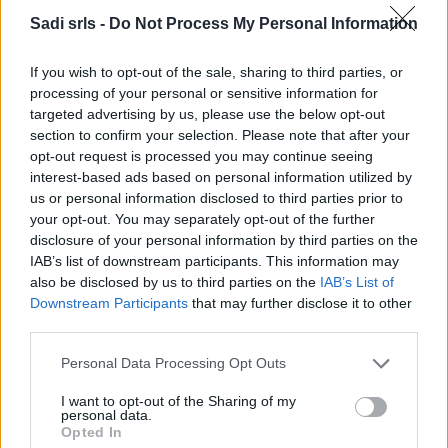
Sadi srls -
Do Not Process My Personal Information
Potrebbero piacerti anche
If you wish to opt-out of the sale, sharing to third parties, or
processing of your personal or sensitive information for
targeted advertising by us, please use the below opt-out
section to confirm your selection. Please note that after your
opt-out request is processed you may continue seeing
interest-based ads based on personal information utilized by
us or personal information disclosed to third parties prior to
your opt-out. You may separately opt-out of the further
disclosure of your personal information by third parties on the
IAB’s list of downstream participants. This information may
also be disclosed by us to third parties on the
IAB’s List of
Gilet da lavoro smanicato alta visibilità Rossini Basic
Downstream Participants
that may further disclose it to other
Hi-Vis Giallo, Arancione
third parties.
3,90 €
Please note that this website/app uses one or more Google
Personal Data Processing Opt Outs
services and may gather and store information including but
Gilet da lavoro smanicato alta visibilità Rossini Basic Hi-
not limited to your visit or usage behaviour. You may click to
I want to opt-out of the Sharing of my
personal data.
grant or deny consent to Google and its third-party tags to
Vis Giallo, Arancione
Opted In
use your data for below specified purposes in below Google