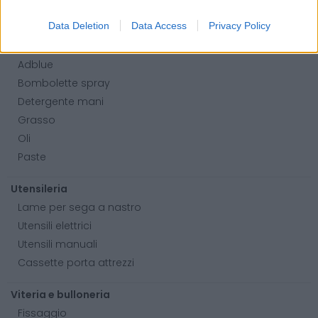
Abbigliamento alta visibilità
Data Deletion
Data Access
Privacy Policy
Prodotti chimici
Adblue
Bombolette spray
Detergente mani
Grasso
Oli
Paste
Utensileria
Lame per sega a nastro
Utensili elettrici
Utensili manuali
Cassette porta attrezzi
Viteria e bulloneria
Fissaggio