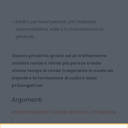
Adatto per lavori pesanti; per l'industria
automobilistica; edile e la manutenzione in
generale.
Questo prodotto grazie ad un trattamento
chimico rende il nitrile più poroso e nello
stesso tempo lo rende traspirante in modo da
impedire la formazione di sudore dopo
prolungati usi .
Argomenti
Antinfortunistica
Guanti da lavoro
Protezione
|
|
|