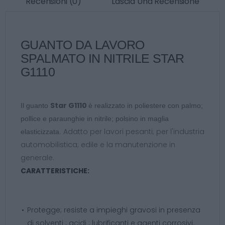
Recensioni (0)
Lascia Una Recensione
GUANTO DA LAVORO
SPALMATO IN NITRILE STAR
G1110
Star G1110
Il guanto
è realizzato in poliestere con palmo;
pollice e paraunghie in nitrile; polsino in maglia
Adatto per lavori pesanti; per l'industria
elasticizzata.
automobilistica; edile e la manutenzione in
generale.
CARATTERISTICHE:
Protegge; resiste a impieghi gravosi in presenza
di solventi ; acidi ; lubrificanti e agenti corrosivi.