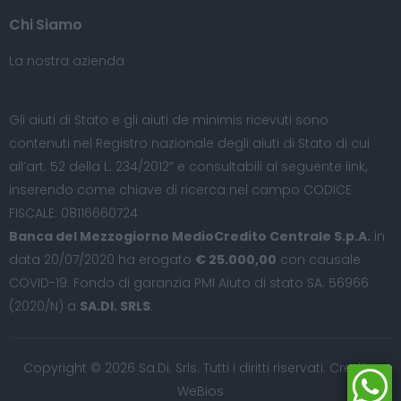
Chi Siamo
La nostra azienda
Gli aiuti di Stato e gli aiuti de minimis ricevuti sono
contenuti nel Registro nazionale degli aiuti di Stato di cui
all’art. 52 della L. 234/2012” e consultabili al seguente
link
,
inserendo come chiave di ricerca nel campo CODICE
FISCALE: 08116660724
Banca del Mezzogiorno MedioCredito Centrale S.p.A.
in
data 20/07/2020 ha erogato
€ 25.000,00
con causale
COVID-19: Fondo di garanzia PMI Aiuto di stato SA. 56966
(2020/N) a
SA.DI. SRLS
.
Copyright © 2026 Sa.Di. Srls. Tutti i diritti riservati. Credits:
WeBios