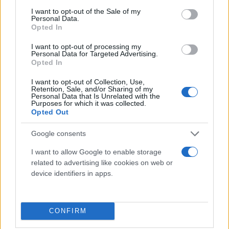
( 0 recensioni )
consent section.
I want to opt-out of the Sale of my
Personal Data.
Opted In
I want to opt-out of processing my
Personal Data for Targeted Advertising.
Opted In
Categorie
I want to opt-out of Collection, Use,
Abrasivi
Retention, Sale, and/or Sharing of my
Personal Data that Is Unrelated with the
I prodotti abrasivi
Purposes for which it was collected.
Opted Out
Antincendio
Google consents
Estintori
Valige pronto soccorso
I want to allow Google to enable storage
related to advertising like cookies on web or
Antinfortunistica
device identifiers in apps.
Calzature
Abbigliamento
CONFIRM
Guanti
Sicurezza, Protezione