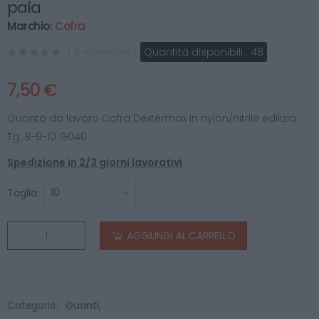
paia
Marchio:
Cofra
Quantità disponibili :
48
( 0 recensioni )
7,50 €
Guanto da lavoro Cofra Dextermax in nylon/nitrile edilizia
Tg. 8-9-10 G040
Spedizione in 2/3 giorni lavorativi
Taglia:
AGGIUNGI AL CARRELLO
Categorie:
Guanti
,