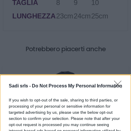
TAGLIA
8
9
10
LUNGHEZZA
23cm
24cm
25cm
Potrebbero piacerti anche
Sadi srls -
Do Not Process My Personal Information
If you wish to opt-out of the sale, sharing to third parties, or
processing of your personal or sensitive information for
targeted advertising by us, please use the below opt-out
T-Shirt da lavoro maglietta U Power Alien Deep Blue
section to confirm your selection. Please note that after your
maniche lunghe 100% Cotone
opt-out request is processed you may continue seeing
interest-based ads based on personal information utilized by