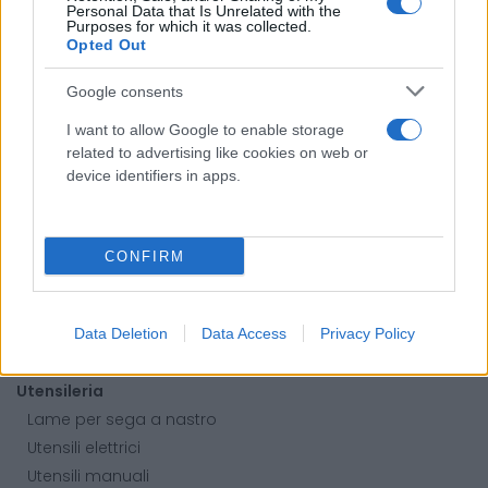
Calzature
Personal Data that Is Unrelated with the
Purposes for which it was collected.
Abbigliamento
Opted Out
Guanti
Google consents
Sicurezza, Protezione
Abbigliamento alta visibilità
I want to allow Google to enable storage
related to advertising like cookies on web or
Prodotti chimici
device identifiers in apps.
Adblue
Bombolette spray
Detergente mani
CONFIRM
Grasso
Oli
Data Deletion
Data Access
Privacy Policy
Paste
Utensileria
Lame per sega a nastro
Utensili elettrici
Utensili manuali