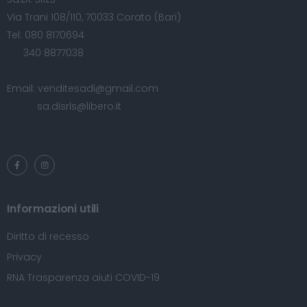
Via Trani 108/110, 70033 Corato (Bari)
Tel:
080 8170694
340 8877038
Email:
venditesadi@gmail.com
sa.disrls@libero.it
Informazioni utili
Diritto di recesso
Privacy
RNA Trasparenza aiuti COVID-19