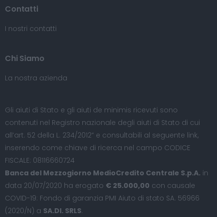
Contatti
I nostri contatti
Chi Siamo
La nostra azienda
Gli aiuti di Stato e gli aiuti de minimis ricevuti sono
contenuti nel Registro nazionale degli aiuti di Stato di cui
all’art. 52 della L. 234/2012” e consultabili al seguente
link
,
inserendo come chiave di ricerca nel campo CODICE
FISCALE: 08116660724
Banca del Mezzogiorno MedioCredito Centrale S.p.A.
in
data 20/07/2020 ha erogato
€ 25.000,00
con causale
COVID-19: Fondo di garanzia PMI Aiuto di stato SA. 56966
(2020/N) a
SA.DI. SRLS
.