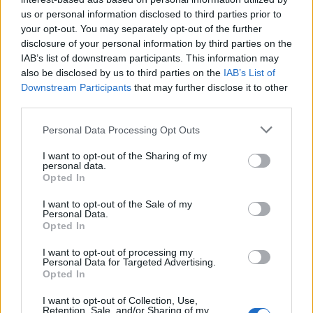
15,50 €
us or personal information disclosed to third parties prior to
your opt-out. You may separately opt-out of the further
Maglietta da lavoro a maniche lunghe U Power Alien
disclosure of your personal information by third parties on the
Deep Blue
IAB’s list of downstream participants. This information may
( 0 recensioni )
also be disclosed by us to third parties on the
IAB’s List of
Downstream Participants
that may further disclose it to other
third parties.
Please note that this website/app uses one or more Google
Personal Data Processing Opt Outs
services and may gather and store information including but
Categorie
not limited to your visit or usage behaviour. You may click to
I want to opt-out of the Sharing of my
personal data.
grant or deny consent to Google and its third-party tags to
Opted In
Abrasivi
use your data for below specified purposes in below Google
consent section.
I prodotti abrasivi
I want to opt-out of the Sale of my
Personal Data.
Opted In
Antincendio
Estintori
I want to opt-out of processing my
Personal Data for Targeted Advertising.
Valige pronto soccorso
Opted In
Antinfortunistica
I want to opt-out of Collection, Use,
Retention, Sale, and/or Sharing of my