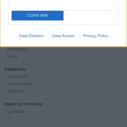
Lame per sega a nastro
Utensili elettrici
CONFIRM
Utensili manuali
Cassette porta attrezzi
Data Deletion
Data Access
Privacy Policy
Viteria e bulloneria
Fissaggio
Barre
Saldatura
Accessori
Consumabili
Saldatrici
Inserti di tornitura
I prodotti