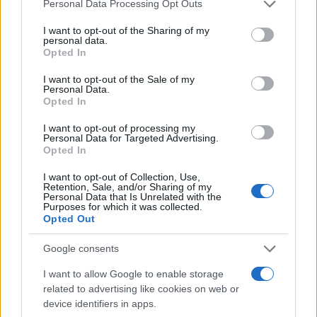
Please note that this website/app uses one or more Google
Personal Data Processing Opt Outs
services and may gather and store information including but
Valige pronto soccorso
not limited to your visit or usage behaviour. You may click to
I want to opt-out of the Sharing of my
personal data.
grant or deny consent to Google and its third-party tags to
Antinfortunistica
Opted In
use your data for below specified purposes in below Google
Calzature
consent section.
I want to opt-out of the Sale of my
Abbigliamento
Personal Data.
Opted In
Guanti
Sicurezza, Protezione
I want to opt-out of processing my
Personal Data for Targeted Advertising.
Abbigliamento alta visibilità
Opted In
Prodotti chimici
I want to opt-out of Collection, Use,
Retention, Sale, and/or Sharing of my
Adblue
Personal Data that Is Unrelated with the
Purposes for which it was collected.
Bombolette spray
Opted Out
Detergente mani
Grasso
Google consents
Oli
I want to allow Google to enable storage
Paste
related to advertising like cookies on web or
device identifiers in apps.
Utensileria