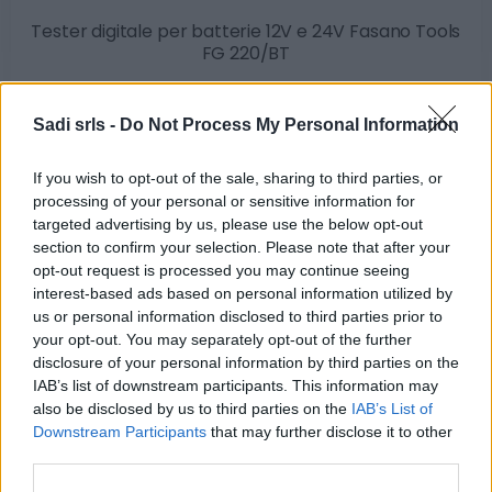
Tester digitale per batterie 12V e 24V Fasano Tools
FG 220/BT
303,80 €
Sadi srls -
Do Not Process My Personal Information
Tester digitale per batterie 12V e 24V Fasano Tools FG
220/BT
If you wish to opt-out of the sale, sharing to third parties, or
processing of your personal or sensitive information for
( 0 recensioni )
targeted advertising by us, please use the below opt-out
section to confirm your selection. Please note that after your
opt-out request is processed you may continue seeing
interest-based ads based on personal information utilized by
us or personal information disclosed to third parties prior to
Categorie
your opt-out. You may separately opt-out of the further
disclosure of your personal information by third parties on the
Abrasivi
IAB’s list of downstream participants. This information may
also be disclosed by us to third parties on the
IAB’s List of
I prodotti abrasivi
Downstream Participants
that may further disclose it to other
third parties.
Antincendio
Estintori