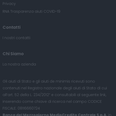
Privacy
RNA Trasparenza aiuti COVID-19
Contatti
I nostri contatti
Chi Siamo
La nostra azienda
Gli aiuti di Stato e gli aiuti de minimis ricevuti sono
contenuti nel Registro nazionale degli aiuti di Stato di cui
all’art. 52 della L. 234/2012” e consultabili al seguente
link
,
inserendo come chiave di ricerca nel campo CODICE
FISCALE: 08116660724
Banca del Mezzogiorno MedioCredito Centrale S.p.A.
in