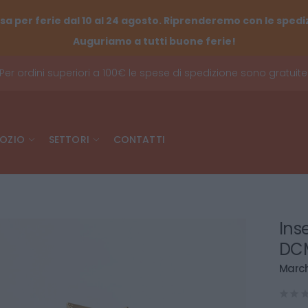
sa per ferie dal 10 al 24 agosto. Riprenderemo con le spediz
Auguriamo a tutti buone ferie!
Per ordini superiori a 100€ le spese di spedizione sono gratuite
OZIO
SETTORI
CONTATTI
Inse
DCM
March