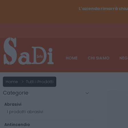
L'azienda rimarrà chiu
HOME
CHI SIAMO
NEG
Home
Tutti I Prodotti
Categorie
Abrasivi
I prodotti abrasivi
Antincendio