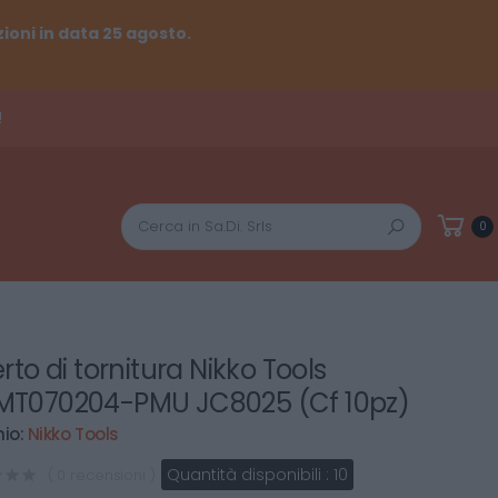
ioni in data 25 agosto.
!
Cerca
0
rto di tornitura Nikko Tools
T070204-PMU JC8025 (Cf 10pz)
io:
Nikko Tools
Quantità disponibili :
10
( 0 recensioni )