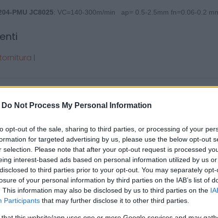
=
=
04-PMU JC8025
: VC=140-300m/min ap
0.5-2.5mm fn
0.06-0.2 m
enti
 tornitura
|
Potrebbero piace
-
Do Not Process My Personal Information
to opt-out of the sale, sharing to third parties, or processing of your per
formation for targeted advertising by us, please use the below opt-out s
r selection. Please note that after your opt-out request is processed y
eing interest-based ads based on personal information utilized by us or
disclosed to third parties prior to your opt-out. You may separately opt-
losure of your personal information by third parties on the IAB’s list of
. This information may also be disclosed by us to third parties on the
IA
Participants
that may further disclose it to other third parties.
di tornitura Nikko Tools
Inserto di tornitura Ni
 that this website/app uses one or more Google services and may gath