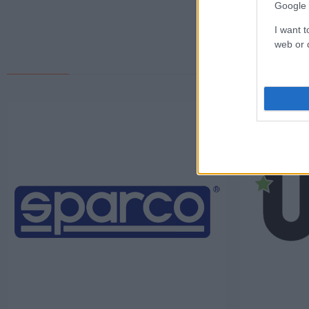
Google 
I want t
web or d