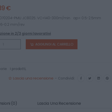
39 €
070204-PMU JC8025: VC=140-300m/min ap= 0.5-2.5mm
06-0.2 mm/rev
ione in 2/3 giorni lavorativi
AGGIUNGI AL CARRELLO
orie:
I prodotti
,
Lascia una recensione
-
Condividi:
sioni (0)
Lascia Una Recensione