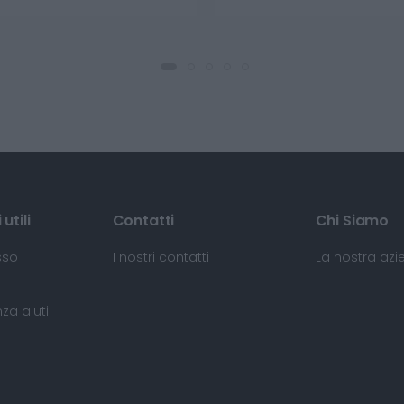
utili
Contatti
Chi Siamo
sso
I nostri contatti
La nostra az
za aiuti