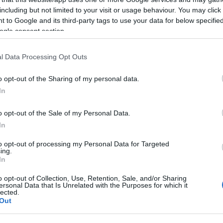
04-PMU JC8025 (Cf 10pz)
CCMT09T308-PMU JC8025
including but not limited to your visit or usage behaviour. You may click 
 to Google and its third-party tags to use your data for below specifi
52,06 €
49,54 €
ogle consent section.
304-PMU JC8025: VC=140-
CCMT09T308-PMU JC8025
l Data Processing Opt Outs
p=0.6-3.0mm fn=0.07-0.25
300m/min ap=0.6-3.0mm f
mm/rev
mm/rev
o opt-out of the Sharing of my personal data.
In
( 0 recensioni )
( 0 recen
o opt-out of the Sale of my Personal Data.
In
to opt-out of processing my Personal Data for Targeted
ing.
In
o opt-out of Collection, Use, Retention, Sale, and/or Sharing
ersonal Data that Is Unrelated with the Purposes for which it
lected.
Out