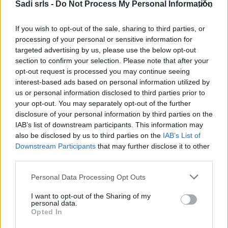
Sadi srls -
Do Not Process My Personal Information
If you wish to opt-out of the sale, sharing to third parties, or
processing of your personal or sensitive information for
Categorie
targeted advertising by us, please use the below opt-out
section to confirm your selection. Please note that after your
Abrasivi
opt-out request is processed you may continue seeing
interest-based ads based on personal information utilized by
I prodotti abrasivi
us or personal information disclosed to third parties prior to
your opt-out. You may separately opt-out of the further
Antincendio
disclosure of your personal information by third parties on the
Estintori
IAB’s list of downstream participants. This information may
Valige pronto soccorso
also be disclosed by us to third parties on the
IAB’s List of
Downstream Participants
that may further disclose it to other
Antinfortunistica
third parties.
Calzature
Please note that this website/app uses one or more Google
Personal Data Processing Opt Outs
Abbigliamento
services and may gather and store information including but
Guanti
not limited to your visit or usage behaviour. You may click to
I want to opt-out of the Sharing of my
personal data.
grant or deny consent to Google and its third-party tags to
Sicurezza, Protezione
Opted In
use your data for below specified purposes in below Google
Abbigliamento alta visibilità