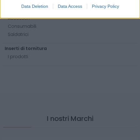
Data Deletion
Data Access
Privacy Policy
Saldatura
Accessori
Consumabili
Saldatrici
Inserti di tornitura
I prodotti
I nostri Marchi