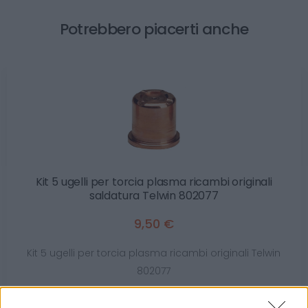
Potrebbero piacerti anche
Kit 5 ugelli per torcia plasma ricambi originali
saldatura Telwin 802077
9,50 €
Kit 5 ugelli per torcia plasma ricambi originali Telwin
802077
( 0 recensioni )