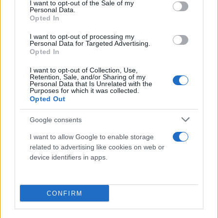
consent section.
I want to opt-out of the Sale of my
Personal Data.
Prodotti chimici
Opted In
Adblue
I want to opt-out of processing my
Bombolette spray
Personal Data for Targeted Advertising.
Opted In
Detergente mani
Grasso
I want to opt-out of Collection, Use,
Retention, Sale, and/or Sharing of my
Oli
Personal Data that Is Unrelated with the
Purposes for which it was collected.
Paste
Opted Out
Utensileria
Google consents
Lame per sega a nastro
I want to allow Google to enable storage
Utensili elettrici
related to advertising like cookies on web or
Utensili manuali
device identifiers in apps.
Cassette porta attrezzi
Viteria e bulloneria
CONFIRM
Fissaggio
Barre