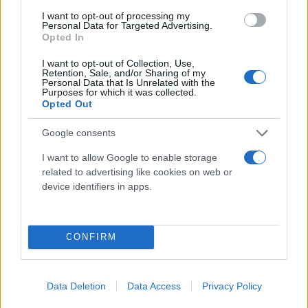
Detergente mani
I want to opt-out of processing my
Grasso
Personal Data for Targeted Advertising.
Opted In
Oli
Paste
I want to opt-out of Collection, Use,
Retention, Sale, and/or Sharing of my
Personal Data that Is Unrelated with the
Utensileria
Purposes for which it was collected.
Opted Out
Lame per sega a nastro
Utensili elettrici
Google consents
Utensili manuali
I want to allow Google to enable storage
Cassette porta attrezzi
related to advertising like cookies on web or
device identifiers in apps.
Viteria e bulloneria
Fissaggio
Barre
CONFIRM
Saldatura
Accessori
Data Deletion
Data Access
Privacy Policy
Consumabili