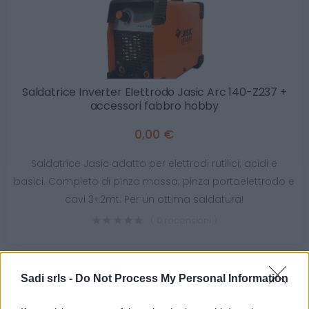
Saldatrice Inverter Elettrodo Jasic Arc 140-Z237 +
accessori fabbro hobby
0,00 €
Saldatrice Jasic adatto per elettrodi rutilici; acidi e
basici. Completo di pinza massa; pinza portaelettrodo e
cavi 3+2mt. Per un ottima saldatura!
( 0 recensioni )
Sadi srls -
Do Not Process My Personal Information
Categorie