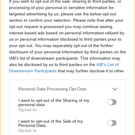
If you wish to opt-out of the sale, sharing to third parties, or
processing of your personal or sensitive information for
Abrasivi
targeted advertising by us, please use the below opt-out
I prodotti abrasivi
section to confirm your selection. Please note that after your
opt-out request is processed you may continue seeing
Antincendio
interest-based ads based on personal information utilized by
Estintori
us or personal information disclosed to third parties prior to
your opt-out. You may separately opt-out of the further
Valige pronto soccorso
disclosure of your personal information by third parties on the
IAB’s list of downstream participants. This information may
Antinfortunistica
also be disclosed by us to third parties on the
IAB’s List of
Calzature
Downstream Participants
that may further disclose it to other
Abbigliamento
third parties.
Guanti
Please note that this website/app uses one or more Google
Personal Data Processing Opt Outs
Sicurezza, Protezione
services and may gather and store information including but
Abbigliamento alta visibilità
not limited to your visit or usage behaviour. You may click to
I want to opt-out of the Sharing of my
personal data.
grant or deny consent to Google and its third-party tags to
Opted In
Prodotti chimici
use your data for below specified purposes in below Google
consent section.
Adblue
I want to opt-out of the Sale of my
Personal Data.
Bombolette spray
Opted In