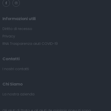
Informazioni utili
Diritto di recesso
Privacy
RNA Trasparenza aiuti COVID-19
Contatti
I nostri contatti
Chi Siamo
La nostra azienda
Gli aiuti di Stato e gli aiuti de minimis ricevuti sono