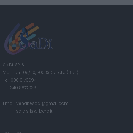
Sa.Di. SRLS
Via Trani 108/110, 70033 Corato (Bari)
Tel:
080 8170694
340 8877038
Email:
venditesadi@gmail.com
sa.disrls@libero.it