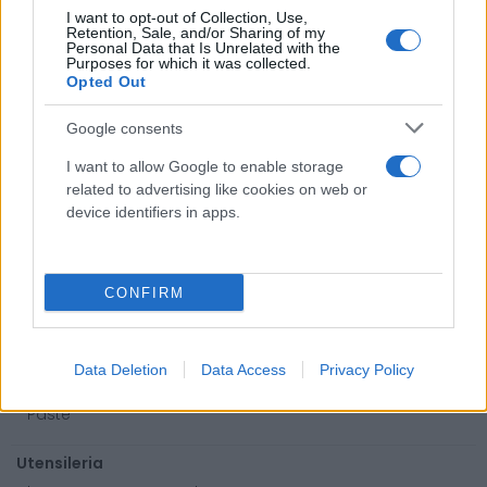
Valige pronto soccorso
I want to opt-out of Collection, Use,
Retention, Sale, and/or Sharing of my
Personal Data that Is Unrelated with the
Antinfortunistica
Purposes for which it was collected.
Calzature
Opted Out
Abbigliamento
Google consents
Guanti
Sicurezza, Protezione
I want to allow Google to enable storage
related to advertising like cookies on web or
Abbigliamento alta visibilità
device identifiers in apps.
Prodotti chimici
Adblue
CONFIRM
Bombolette spray
Detergente mani
Grasso
Data Deletion
Data Access
Privacy Policy
Oli
Paste
Utensileria