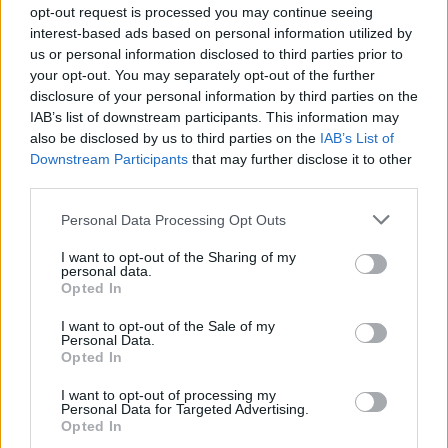
con base magnetica Telwin
opt-out request is processed you may continue seeing
interest-based ads based on personal information utilized by
15,70 €
us or personal information disclosed to third parties prior to
your opt-out. You may separately opt-out of the further
Supporto magnetico per torce saldatura Mig-Mag.
disclosure of your personal information by third parties on the
( 0 recensioni )
IAB’s list of downstream participants. This information may
also be disclosed by us to third parties on the
IAB’s List of
Downstream Participants
that may further disclose it to other
third parties.
Please note that this website/app uses one or more Google
Personal Data Processing Opt Outs
services and may gather and store information including but
not limited to your visit or usage behaviour. You may click to
I want to opt-out of the Sharing of my
personal data.
grant or deny consent to Google and its third-party tags to
Categorie
Opted In
use your data for below specified purposes in below Google
consent section.
I want to opt-out of the Sale of my
Abrasivi
Personal Data.
I prodotti abrasivi
Opted In
I want to opt-out of processing my
Antincendio
Personal Data for Targeted Advertising.
Estintori
Opted In