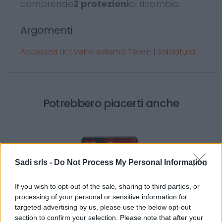
comprende
2 protezioni
di ricambio.
Argomenti
Accessori
Kit vetro esterno Telwin
Saldatura
|
|
|
Potrebbero piacerti anche
Sadi srls -
Do Not Process My Personal Information
If you wish to opt-out of the sale, sharing to third parties, or
processing of your personal or sensitive information for
targeted advertising by us, please use the below opt-out
Supporto in metallo per torce saldatura Mig Mag
section to confirm your selection. Please note that after your