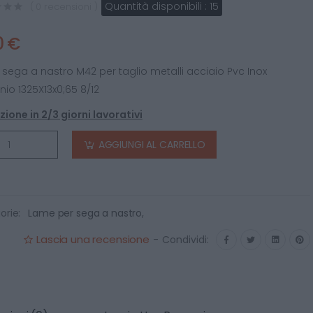
Quantità disponibili :
15
( 0 recensioni )
0 €
sega a nastro M42 per taglio metalli acciaio Pvc Inox
nio 1325X13x0;65 8/12
ione in 2/3 giorni lavorativi
AGGIUNGI AL CARRELLO
orie:
Lame per sega a nastro
,
Lascia una recensione
-
Condividi: