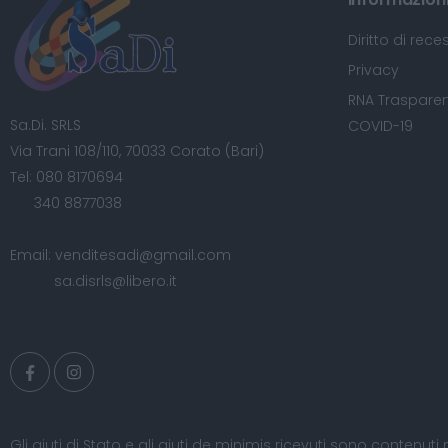
Diritto di rece
Privacy
RNA Trasparen
Sa.Di. SRLS
COVID-19
Via Trani 108/110, 70033 Corato (Bari)
Tel:
080 8170694
340 8877038
Email:
venditesadi@gmail.com
sa.disrls@libero.it
Gli aiuti di Stato e gli aiuti de minimis ricevuti sono contenuti 