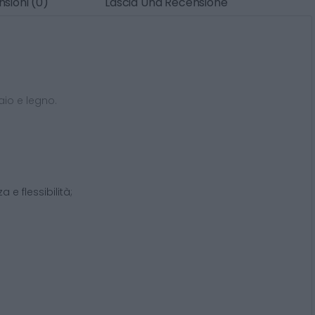
sioni (0)
Lascia Una Recensione
aio e legno.
e flessibilità;