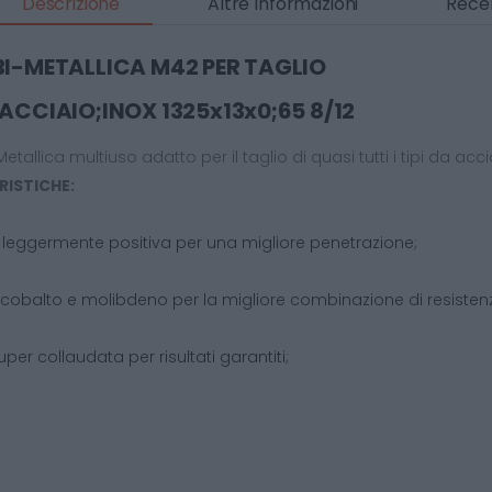
Descrizione
Altre Informazioni
Recen
I-METALLICA M42 PER TAGLIO
ACCIAIO;INOX 1325x13x0;65 8/12
tallica multiuso adatto per il taglio di quasi tutti i tipi da acci
ISTICHE:
 leggermente positiva per una migliore penetrazione;
cobalto e molibdeno per la migliore combinazione di resistenza 
er collaudata per risultati garantiti;