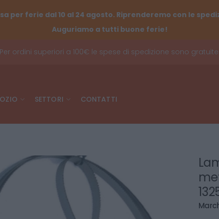
sa per ferie dal 10 al 24 agosto. Riprenderemo con le spediz
Auguriamo a tutti buone ferie!
Per ordini superiori a 100€ le spese di spedizione sono gratuite
OZIO
SETTORI
CONTATTI
Lam
met
132
March