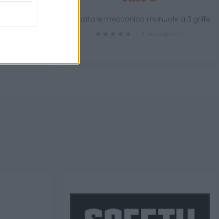
cillanti
Estrattore meccanico manuale a 3 griffe
sioni )
( 0 recensioni )