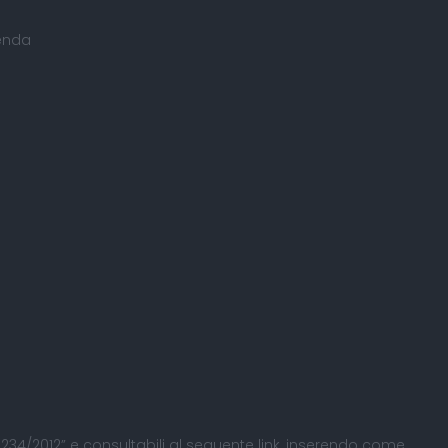
ienda
 L. 234/2012” e consultabili al seguente
link
, inserendo come