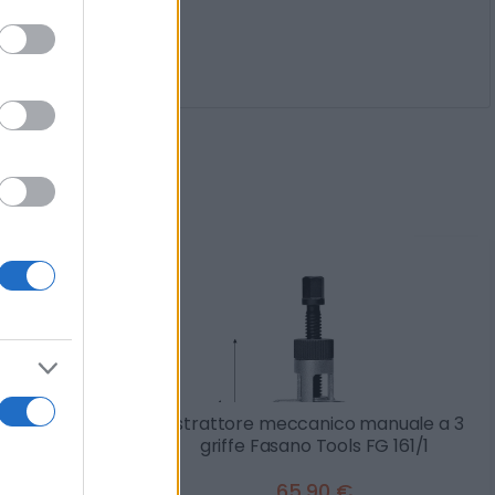
rti anche
llanti Fasano
Estrattore meccanico manuale a 3
S3
griffe Fasano Tools FG 161/1
65,90 €