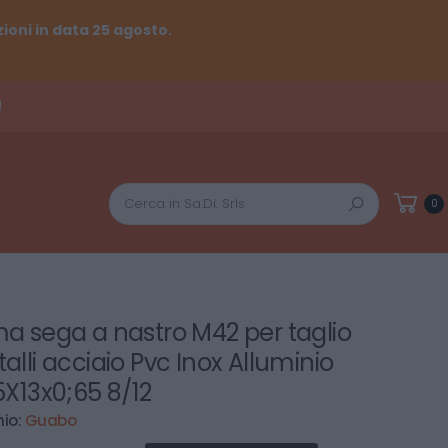
ioni in data 25 agosto.
!
Cerca
0
a sega a nastro M42 per taglio
alli acciaio Pvc Inox Alluminio
5X13x0;65 8/12
io:
Guabo