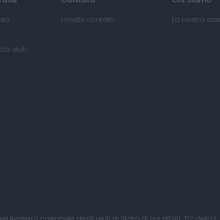
sso
I nostri contatti
La nostra az
za aiuti
nel Registro nazionale degli aiuti di Stato di cui all’art. 52 della