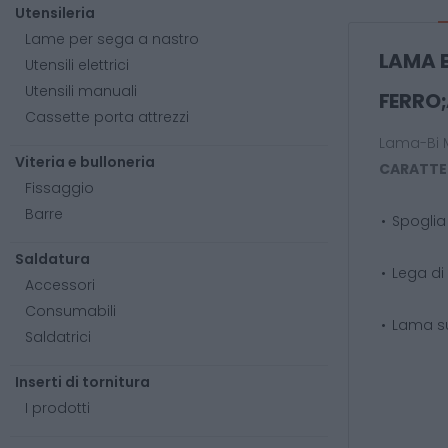
Utensileria
Lame per sega a nastro
LAMA B
Utensili elettrici
Utensili manuali
FERRO;
Cassette porta attrezzi
Lama-Bi Me
Viteria e bulloneria
CARATTER
Fissaggio
Barre
Spoglia
Saldatura
Lega di 
Accessori
Consumabili
Lama sup
Saldatrici
Inserti di tornitura
I prodotti