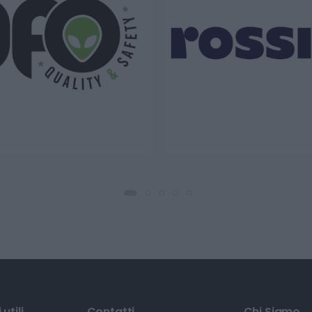
utili
Contatti
Chi Siamo