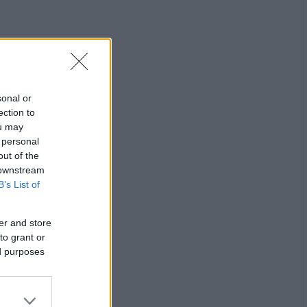
sonal or
ection to
ou may
 personal
out of the
 downstream
B’s List of
er and store
to grant or
ed purposes