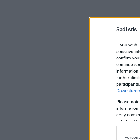
ADATTO P
Sadi srls 
Acciai 
If you wish 
sensitive in
Acciai i
confirm you
continue se
information 
Acciai r
further disc
participants
Allumin
Downstream 
Please note
Legno
information 
deny consent
in below Go
Persona