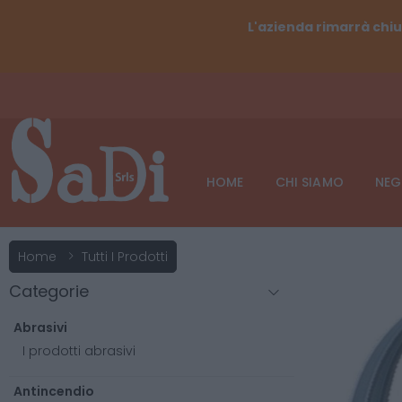
L'azienda rimarrà chiu
HOME
CHI SIAMO
NEG
Home
Tutti I Prodotti
Categorie
Abrasivi
I prodotti abrasivi
Antincendio