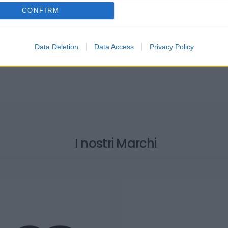
CONFIRM
tore a 2 griffe oscillanti
Estrattori a 3 griffe os
( 0 recensioni )
( 0 recen
Data Deletion
Data Access
Privacy Policy
I nostri Marchi