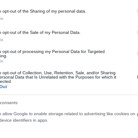
o opt-out of the Sharing of my personal data.
In
o opt-out of the Sale of my Personal Data.
In
Potrebbero piace
to opt-out of processing my Personal Data for Targeted
ing.
In
o opt-out of Collection, Use, Retention, Sale, and/or Sharing
ersonal Data that Is Unrelated with the Purposes for which it
lected.
Out
consents
o allow Google to enable storage related to advertising like cookies on
a 2 griffe oscillanti Fasano
Estrattori a 3 griffe osci
evice identifiers in apps.
ools FG 160/OS3
Tools FG 161/O
112,55 €
156,50 €