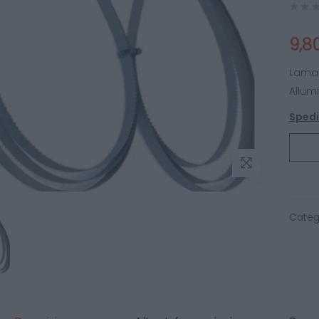
9,8
Lama 
Allumi
Spediz
Categ