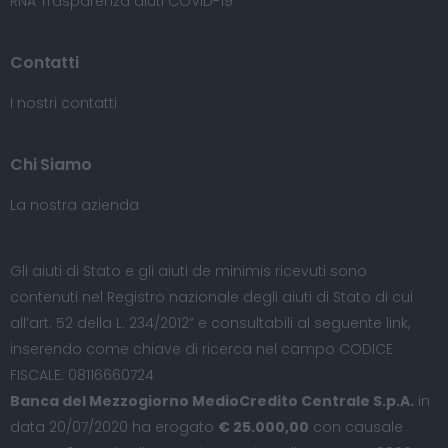
RNA Trasparenza aiuti COVID-19
Contatti
I nostri contatti
Chi Siamo
La nostra azienda
Gli aiuti di Stato e gli aiuti de minimis ricevuti sono
contenuti nel Registro nazionale degli aiuti di Stato di cui
all’art. 52 della L. 234/2012” e consultabili al seguente
link
,
inserendo come chiave di ricerca nel campo CODICE
FISCALE: 08116660724
Banca del Mezzogiorno MedioCredito Centrale S.p.A.
in
data 20/07/2020 ha erogato
€ 25.000,00
con causale