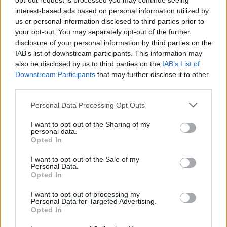
opt-out request is processed you may continue seeing
interest-based ads based on personal information utilized by
Saldatrice ad elettrodo professionale Jasic Lift Tig 160A
us or personal information disclosed to third parties prior to
Pro Arc160 Z211
your opt-out. You may separately opt-out of the further
disclosure of your personal information by third parties on the
( 0 recensioni )
IAB’s list of downstream participants. This information may
also be disclosed by us to third parties on the
IAB’s List of
Downstream Participants
that may further disclose it to other
third parties.
Please note that this website/app uses one or more Google
Personal Data Processing Opt Outs
services and may gather and store information including but
not limited to your visit or usage behaviour. You may click to
I want to opt-out of the Sharing of my
personal data.
Categorie
grant or deny consent to Google and its third-party tags to
Opted In
use your data for below specified purposes in below Google
Abrasivi
consent section.
I want to opt-out of the Sale of my
Personal Data.
I prodotti abrasivi
Opted In
Antincendio
I want to opt-out of processing my
Personal Data for Targeted Advertising.
Estintori
Opted In
Valige pronto soccorso