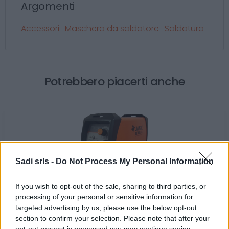
Argomenti
Accessori
Maschera da saldatore
Saldatura
|
|
|
Potrebbero piacerti anche
Sadi srls -
Do Not Process My Personal Information
If you wish to opt-out of the sale, sharing to third parties, or
Saldatrice ad elettrodo professionale Jasic Lift Tig
processing of your personal or sensitive information for
160A Pro Arc160 Z211 + kit cavi elettrodo
targeted advertising by us, please use the below opt-out
section to confirm your selection. Please note that after your
279,00 €