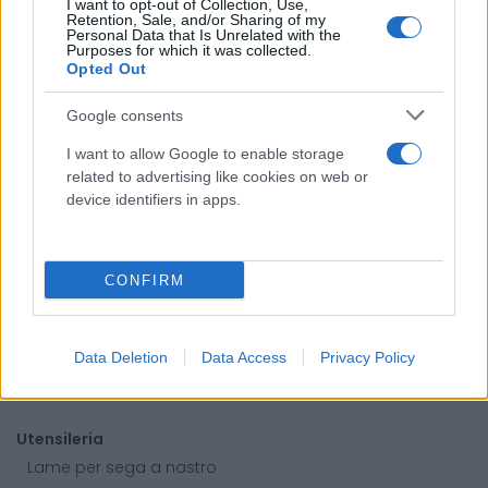
I want to opt-out of Collection, Use,
Retention, Sale, and/or Sharing of my
Antinfortunistica
Personal Data that Is Unrelated with the
Purposes for which it was collected.
Calzature
Opted Out
Abbigliamento
Guanti
Google consents
Sicurezza, Protezione
I want to allow Google to enable storage
Abbigliamento alta visibilità
related to advertising like cookies on web or
device identifiers in apps.
Prodotti chimici
Adblue
Bombolette spray
CONFIRM
Detergente mani
Grasso
Data Deletion
Data Access
Privacy Policy
Oli
Paste
Utensileria
Lame per sega a nastro